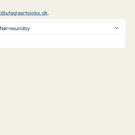
t@ufaglaertejobs.dk
.
Nørresundby