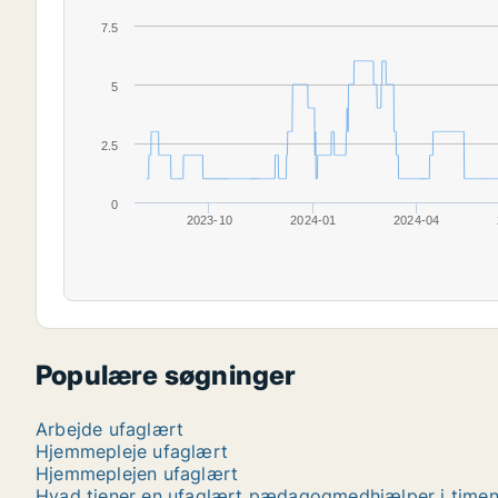
7.5
5
2.5
0
2023-10
2024-01
2024-04
Populære søgninger
Arbejde ufaglært
Hjemmepleje ufaglært
Hjemmeplejen ufaglært
Hvad tjener en ufaglært pædagogmedhjælper i time