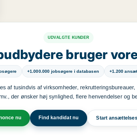
UDVALGTE KUNDER
budbydere bruger vore
obsøgere
+1.000.000 jobsøgere i databasen
+1.200 ansætt
s af tusindvis af virksomheder, rekrutteringsbureauer, 
mv., der ønsker høj synlighed, flere henvendelser og b
nnonce nu
Find kandidat nu
Start ansættels