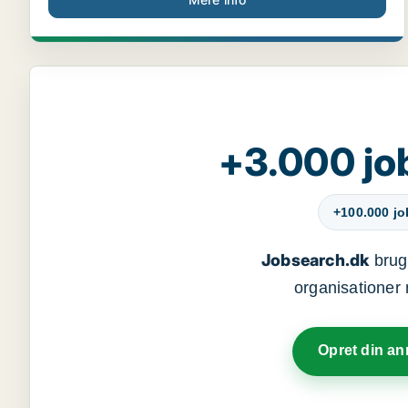
+3.000 jo
+100.000 j
Jobsearch.dk
bruge
organisationer 
Opret din a