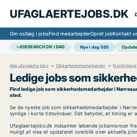
UFAGLAERTEJOBS.DK
D
Om os
Søg i jobs
Find medarbejder
Opret job
Kontakt o
JOBSEARCH.DK I DAG
Nye i dag
585
Opdat
Alle ufaglærte jobs
Sikkerhedsmedarbejder
Nordjylland
Ledige jobs som sikkerh
Find ledige job som sikkerhedsmedarbejder i Nørresundby
sted.
Se de nyeste job som sikkerhedsmedarbejder i Nørresun
synlige i korte tidsvinduer. Det betyder, at timing er
Ufaglaertejobs.dk indsamler løbende jobannoncer fra
muligt at vise et opdateret overblik over aktuelle j