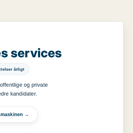
s services
elser årligt
offentlige og private
edre kandidater.
esmaskinen →