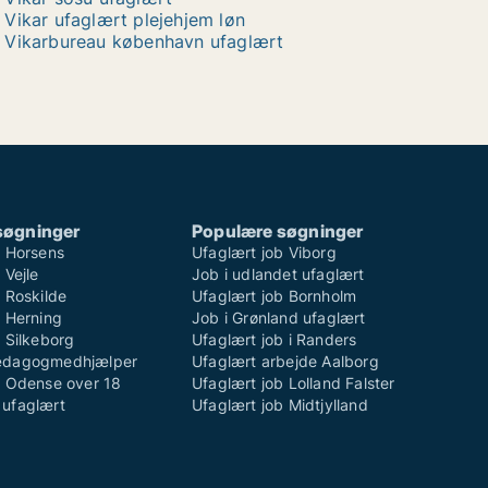
Vikar ufaglært plejehjem løn
Vikarbureau københavn ufaglært
søgninger
Populære søgninger
b Horsens
Ufaglært job Viborg
 Vejle
Job i udlandet ufaglært
 Roskilde
Ufaglært job Bornholm
b Herning
Job i Grønland ufaglært
 Silkeborg
Ufaglært job i Randers
ædagogmedhjælper
Ufaglært arbejde Aalborg
b Odense over 18
Ufaglært job Lolland Falster
ufaglært
Ufaglært job Midtjylland