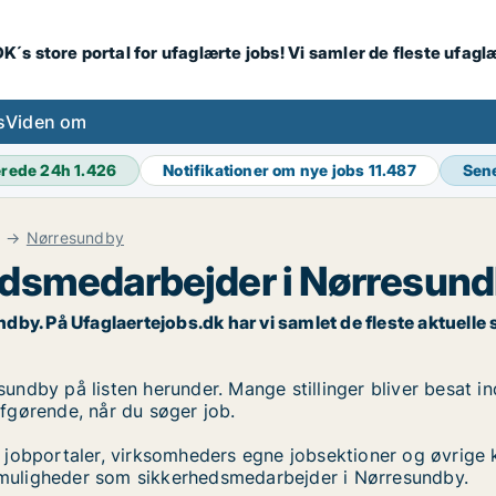
K´s store portal for ufaglærte jobs! Vi samler de fleste ufagl
s
Viden om
erede 24h
1.426
Notifikationer om nye jobs
11.487
Sen
Nørresundby
edsmedarbejder i Nørresun
. På Ufaglaertejobs.dk har vi samlet de fleste aktuelle sti
dby på listen herunder. Mange stillinger bliver besat ind
 afgørende, når du søger job.
 jobportaler, virksomheders egne jobsektioner og øvrige 
obmuligheder som sikkerhedsmedarbejder i Nørresundby.