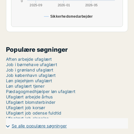
0
2025-09
2026-01
2026-05
Sikkerhedsmedarbejder
Populære søgninger
Aften arbejde ufaglært
Job i børnehave ufaglært
Job i grønland ufaglært
Job københavn ufaglært
Løn plejehjem ufaglært
Løn ufaglært tjener
Pædagogmedhjælper løn ufaglært
Ufaglært arbejde århus
Ufaglært blomsterbinder
Ufaglært job korsør
Ufaglært job odense fuldtid
Ufaglært job slagelse
Ufaglært job struer
Se alle populære søgninger
Ufaglært jobs