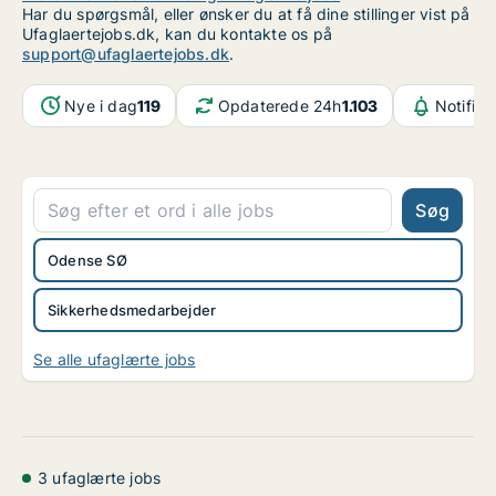
Har du spørgsmål, eller ønsker du at få dine stillinger vist på
Ufaglaertejobs.dk, kan du kontakte os på
support@ufaglaertejobs.dk
.
Nye i dag
119
Opdaterede 24h
1.103
Notifika
Søg
Odense SØ
Sikkerhedsmedarbejder
Se alle ufaglærte jobs
3 ufaglærte jobs