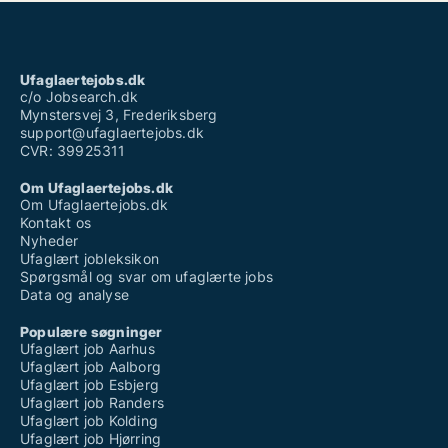
Ufaglært mindsteløn
Ufaglært plejehjem
Ufaglært procesoperatør
Ufaglært sosu
Ufaglært vikar plejehjem
Ufaglaertejobs.dk
Vikar hjemmepleje ufaglært løn
c/o Jobsearch.dk
Mynstersvej 3, Frederiksberg
support@ufaglaertejobs.dk
CVR: 39925311
Om Ufaglaertejobs.dk
Om Ufaglaertejobs.dk
Kontakt os
Nyheder
Ufaglært jobleksikon
Spørgsmål og svar om ufaglærte jobs
Data og analyse
Populære søgninger
Ufaglært job Aarhus
Ufaglært job Aalborg
Ufaglært job Esbjerg
Ufaglært job Randers
Ufaglært job Kolding
Ufaglært job Hjørring