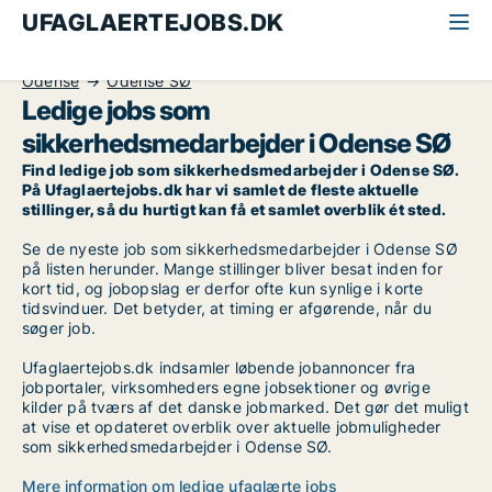
UFAGLAERTEJOBS.DK
Alle ufaglærte jobs
Sikkerhedsmedarbejder
Odense
Odense SØ
Ledige jobs som
sikkerhedsmedarbejder i Odense SØ
Find ledige job som sikkerhedsmedarbejder i Odense SØ.
På Ufaglaertejobs.dk har vi samlet de fleste aktuelle
stillinger, så du hurtigt kan få et samlet overblik ét sted.
Se de nyeste job som sikkerhedsmedarbejder i Odense SØ
på listen herunder. Mange stillinger bliver besat inden for
kort tid, og jobopslag er derfor ofte kun synlige i korte
tidsvinduer. Det betyder, at timing er afgørende, når du
søger job.
Ufaglaertejobs.dk indsamler løbende jobannoncer fra
jobportaler, virksomheders egne jobsektioner og øvrige
kilder på tværs af det danske jobmarked. Det gør det muligt
at vise et opdateret overblik over aktuelle jobmuligheder
som sikkerhedsmedarbejder i Odense SØ.
Mere information om ledige ufaglærte jobs