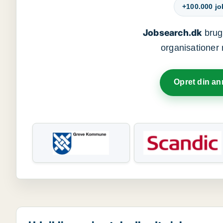
+100.000 j
Jobsearch.dk
bruge
organisationer 
Opret din a