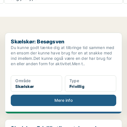
Skælskør: Besøgsven
Skælskør: Besøgsven
Du kunne godt tænke dig at tilbringe tid sammen med
en ensom der kunne have brug for en at snakke med
ind imellem.Det kunne også være en der har brug for
en eller anden form for aktivitet.Men t..
Område
Type
Skælskør
Frivillig
Mere info
Skælskør: Frivillig til samtaler med psykisk sårba...