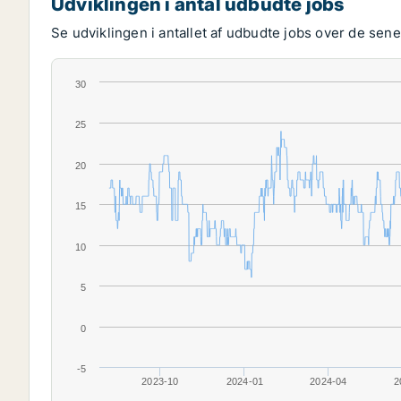
Udviklingen i antal udbudte jobs
Se udviklingen i antallet af udbudte jobs over de senes
30
25
20
15
10
5
0
-5
2023-10
2024-01
2024-04
2