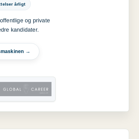
elser årligt
offentlige og private
edre kandidater.
esmaskinen →