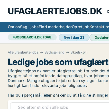
UFAGLAERTEJOBS.DK
D
Om os
Søg i jobs
Find medarbejder
Opret job
Kontakt o
JOBSEARCH.DK I DAG
Nye i dag
23
Opdater
Alle ufaglærte jobs
Sydsjælland
Skælskør
Ledige jobs som ufaglært
Ufaglaertejobs.dk samler ufaglærte job fra hele det d
bygger på et omfattende datagrundlag, hvor jobannon
Danmark. Mange ufaglærte job er kun synlige i korte 
hurtigt kan finde relevante jobmuligheder.
Har du spørgsmål, eller ønsker du at få dine stilling