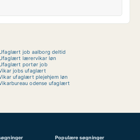
Ufaglært job aalborg deltid
Ufaglært lærervikar løn
Ufaglært portør job
Vikar jobs ufaglært
Vikar ufaglært plejehjem løn
Vikarbureau odense ufaglært
søgninger
Populære søgninger