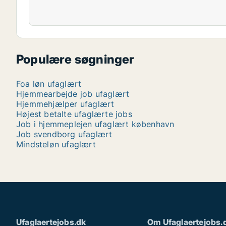
Populære søgninger
Foa løn ufaglært
Hjemmearbejde job ufaglært
Hjemmehjælper ufaglært
Højest betalte ufaglærte jobs
Job i hjemmeplejen ufaglært københavn
Job svendborg ufaglært
Mindsteløn ufaglært
Ufaglaertejobs.dk
Om Ufaglaertejobs.