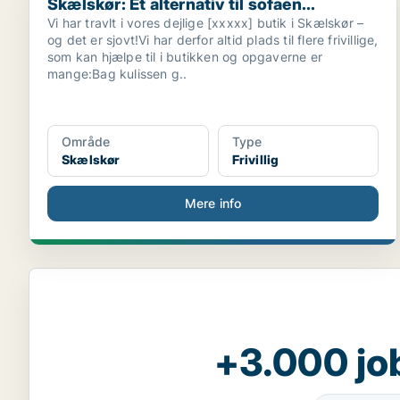
Skælskør: Et alternativ til sofaen...
Vi har travlt i vores dejlige [xxxxx] butik i Skælskør –
og det er sjovt!Vi har derfor altid plads til flere frivillige,
som kan hjælpe til i butikken og opgaverne er
mange:Bag kulissen g..
Område
Type
Skælskør
Frivillig
Mere info
+3.000 jo