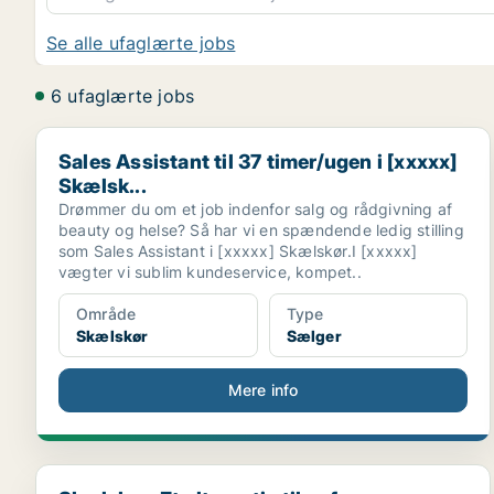
Se alle ufaglærte jobs
6 ufaglærte jobs
Sales Assistant til 37 timer/ugen i [xxxxx] Skælsk...
Sales Assistant til 37 timer/ugen i [xxxxx]
Skælsk...
Drømmer du om et job indenfor salg og rådgivning af
beauty og helse? Så har vi en spændende ledig stilling
som Sales Assistant i [xxxxx] Skælskør.I [xxxxx]
vægter vi sublim kundeservice, kompet..
Område
Type
Skælskør
Sælger
Mere info
Skælskør: Et alternativ til sofaen...