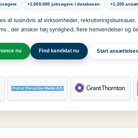
obsøgere
+1.000.000 jobsøgere i databasen
+1.200 ansætt
s af tusindvis af virksomheder, rekrutteringsbureauer, 
mv., der ønsker høj synlighed, flere henvendelser og b
nnonce nu
Find kandidat nu
Start ansættels