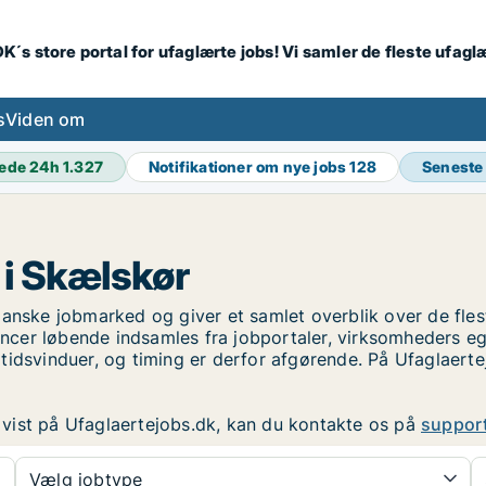
K´s store portal for ufaglærte jobs! Vi samler de fleste ufagl
s
Viden om
ede 24h
1.327
Notifikationer om nye jobs
128
Seneste
 i Skælskør
anske jobmarked og giver et samlet overblik over de fleste
cer løbende indsamles fra jobportaler, virksomheders egn
tidsvinduer, og timing er derfor afgørende. På Ufaglaerte
er vist på Ufaglaertejobs.dk, kan du kontakte os på
suppor
Vælg jobtype