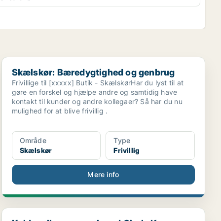
Skælskør: Bæredygtighed og genbrug
Skælskør: Bæredygtighed og genbrug
Frivillige til [xxxxx] Butik - SkælskørHar du lyst til at
gøre en forskel og hjælpe andre og samtidig have
kontakt til kunder og andre kollegaer? Så har du nu
mulighed for at blive frivillig .
Område
Type
Skælskør
Frivillig
Mere info
Kalder alle supersælgere! Circle K Skælsk...