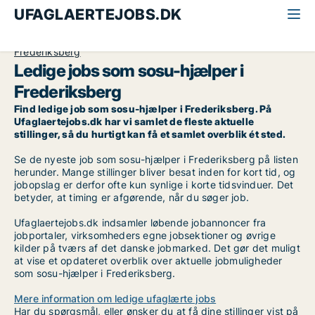
UFAGLAERTEJOBS.DK
Alle ufaglærte jobs
SOSU-hjælper
København
Frederiksberg
Ledige jobs som sosu-hjælper i
Frederiksberg
Find ledige job som sosu-hjælper i Frederiksberg. På
Ufaglaertejobs.dk har vi samlet de fleste aktuelle
stillinger, så du hurtigt kan få et samlet overblik ét sted.
Se de nyeste job som sosu-hjælper i Frederiksberg på listen
herunder. Mange stillinger bliver besat inden for kort tid, og
jobopslag er derfor ofte kun synlige i korte tidsvinduer. Det
betyder, at timing er afgørende, når du søger job.
Ufaglaertejobs.dk indsamler løbende jobannoncer fra
jobportaler, virksomheders egne jobsektioner og øvrige
kilder på tværs af det danske jobmarked. Det gør det muligt
at vise et opdateret overblik over aktuelle jobmuligheder
som sosu-hjælper i Frederiksberg.
Mere information om ledige ufaglærte jobs
Har du spørgsmål, eller ønsker du at få dine stillinger vist på