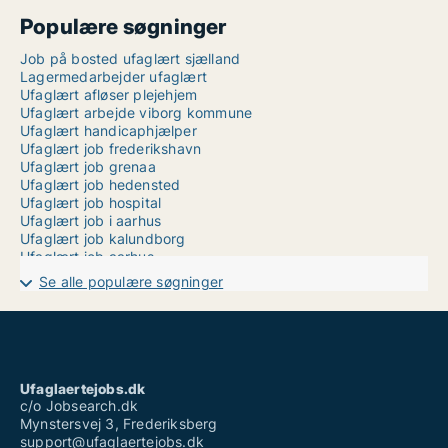
Populære søgninger
Job på bosted ufaglært sjælland
Lagermedarbejder ufaglært
Ufaglært afløser plejehjem
Ufaglært arbejde viborg kommune
Ufaglært handicaphjælper
Ufaglært job frederikshavn
Ufaglært job grenaa
Ufaglært job hedensted
Ufaglært job hospital
Ufaglært job i aarhus
Ufaglært job kalundborg
Ufaglært job aarhus
Ufaglært jobs
Se alle populære søgninger
Ufaglært ledige stillinger
Ufaglært operatør novo nordisk
Ufaglært plejehjemsmedhjælper
Ufaglært procesoperatør
Ufaglært pædagog løn
Ufaglært receptionist løn
Ufaglaertejobs.dk
Ufaglært vicevært løn
c/o Jobsearch.dk
Mynstersvej 3, Frederiksberg
support@ufaglaertejobs.dk