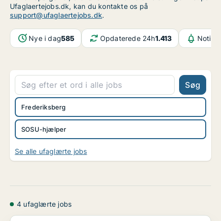
Ufaglaertejobs.dk, kan du kontakte os på
support@ufaglaertejobs.dk
.
Nye i dag
585
Opdaterede 24h
1.413
Notifik
Søg
Frederiksberg
SOSU-hjælper
Se alle ufaglærte jobs
4 ufaglærte jobs
Hjælper - Deltid