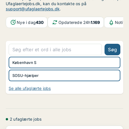
Ufaglaertejobs.dk, kan du kontakte os på
support@ufaglaertejobs.dk
.
Nye i dag
430
Opdaterede 24h
1.169
Notifik
Søg
København S
SOSU-hjælper
Se alle ufaglærte jobs
2 ufaglærte jobs
Hjælper - Deltid