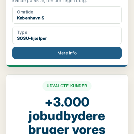
kvinde på 55 år, der bor i egen bolig..
Område
København S
Type
SOSU-hjælper
Mere info
UDVALGTE KUNDER
+3.000
jobudbydere
bruger vores