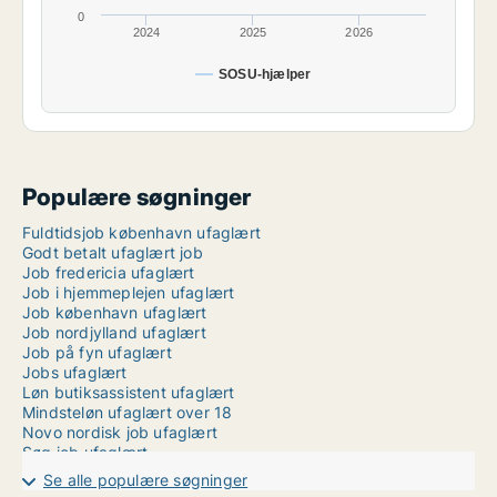
0
2024
2025
2026
SOSU-hjælper
Populære søgninger
Fuldtidsjob københavn ufaglært
Godt betalt ufaglært job
Job fredericia ufaglært
Job i hjemmeplejen ufaglært
Job københavn ufaglært
Job nordjylland ufaglært
Job på fyn ufaglært
Jobs ufaglært
Løn butiksassistent ufaglært
Mindsteløn ufaglært over 18
Novo nordisk job ufaglært
Søg job ufaglært
Ufaglært arbejde viborg kommune
Se alle populære søgninger
Ufaglært husassistent løn