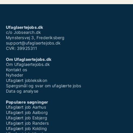
Ufaglært job mariagerfjord
Ufaglært lægesekretær
Ufaglært lærervikar
Ufaglært plejehjemsmedhjælper
Ufaglært rengøring løn
Ufaglaertejobs.dk
Vikar ufaglært plejehjem løn
c/o Jobsearch.dk
Mynstersvej 3, Frederiksberg
support@ufaglaertejobs.dk
CVR: 39925311
Om Ufaglaertejobs.dk
Om Ufaglaertejobs.dk
Kontakt os
Nyheder
Ufaglært jobleksikon
Spørgsmål og svar om ufaglærte jobs
Data og analyse
Populære søgninger
Ufaglært job Aarhus
Ufaglært job Aalborg
Ufaglært job Esbjerg
Ufaglært job Randers
Ufaglært job Kolding