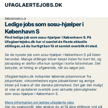
UFAGLAERTEJOBS.DK
Alle ufaglærte jobs
SOSU-hjælper
København
København S
Ledige jobs som sosu-hjælper i
København S
Find ledige job som sosu-hjælper i København S. På
Ufaglaertejobs.dk har vi samlet de fleste aktuelle
stillinger, så du hurtigt kan få et samlet overblik ét sted.
Se de nyeste job som sosu-hjælper i København S på listen
herunder. Mange stillinger bliver besat inden for kort tid, og
jobopslag er derfor ofte kun synlige i korte tidsvinduer. Det
betyder, at timing er afgørende, når du søger job.
Ufaglaertejobs.dk indsamler løbende jobannoncer fra
jobportaler, virksomheders egne jobsektioner og øvrige
kilder på tværs af det danske jobmarked. Det gør det muligt
at vise et opdateret overblik over aktuelle jobmuligheder
som sosu-hjælper i København S.
Mere information om ledige ufaglærte jobs
Har du spørgsmål, eller ønsker du at få dine stillinger vist på