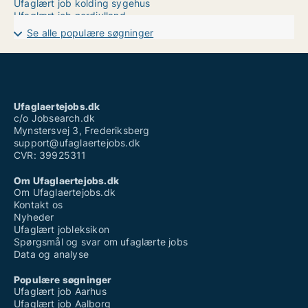
Ufaglært job kolding sygehus
Ufaglært job nordjylland
Ufaglært job skejby sygehus
Se alle populære søgninger
Ufaglært køkkenmedhjælper
Ufaglært lærervikar job
Ufaglært novo nordisk
Ufaglært pædagogmedhjælper løn
Ufaglært sosu hjælper
Vikarbureau randers ufaglært
Ufaglaertejobs.dk
Vikarbureau århus ufaglært
c/o Jobsearch.dk
Mynstersvej 3, Frederiksberg
support@ufaglaertejobs.dk
CVR: 39925311
Om Ufaglaertejobs.dk
Om Ufaglaertejobs.dk
Kontakt os
Nyheder
Ufaglært jobleksikon
Spørgsmål og svar om ufaglærte jobs
Data og analyse
Populære søgninger
Ufaglært job Aarhus
Ufaglært job Aalborg