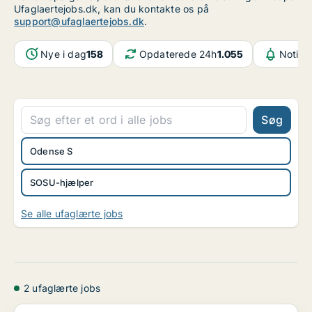
Ufaglaertejobs.dk, kan du kontakte os på
support@ufaglaertejobs.dk
.
Nye i dag
158
Opdaterede 24h
1.055
Notifi
Søg
Odense S
SOSU-hjælper
Se alle ufaglærte jobs
2 ufaglærte jobs
Handicaphjælper søges til respiratorisk ordning – ...