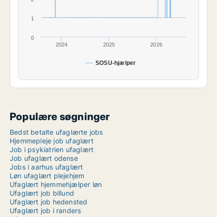
1
0
2024
2025
2026
SOSU-hjælper
Populære søgninger
Bedst betalte ufaglærte jobs
Hjemmepleje job ufaglært
Job i psykiatrien ufaglært
Job ufaglært odense
Jobs i aarhus ufaglært
Løn ufaglært plejehjem
Ufaglært hjemmehjælper løn
Ufaglært job billund
Ufaglært job hedensted
Ufaglært job i randers