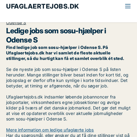
UFAGLAERTEJOBS.DK
Alle ufaglærte jobs
SOSU-hjælper
Odense
Odense S
Ledige jobs som sosu-hjælper i
Odense S
Find ledige job som sosu-hjælper i Odense S. På
Ufaglaertejobs.dk har vi samlet de fleste aktuelle
stillinger, så du hurtigt kan få et samlet overblik ét sted.
Se de nyeste job som sosu-hjælper i Odense S på listen
herunder. Mange stillinger bliver besat inden for kort tid, og
jobopslag er derfor ofte kun synlige i korte tidsvinduer. Det
betyder, at timing er afgørende, når du søger job.
Ufaglaertejobs.dk indsamler løbende jobannoncer fra
jobportaler, virksomheders egne jobsektioner og øvrige
kilder på tværs af det danske jobmarked. Det gør det muligt
at vise et opdateret overblik over aktuelle jobmuligheder
som sosu-hjælper i Odense S.
Mere information om ledige ufaglærte jobs
Har du spørgsmål, eller ønsker du at få dine stillinger vist på