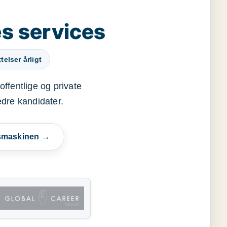
s services
elser årligt
offentlige og private
edre kandidater.
esmaskinen →