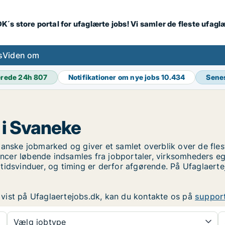
K´s store portal for ufaglærte jobs! Vi samler de fleste ufagl
s
Viden om
erede 24h
807
Notifikationer om nye jobs
10.434
Sene
 i Svaneke
anske jobmarked og giver et samlet overblik over de fleste
cer løbende indsamles fra jobportaler, virksomheders egn
tidsvinduer, og timing er derfor afgørende. På Ufaglaerte
er vist på Ufaglaertejobs.dk, kan du kontakte os på
suppor
Vælg jobtype