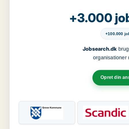
+3.000 jo
+100.000 j
Jobsearch.dk
bruge
organisationer 
Opret din a