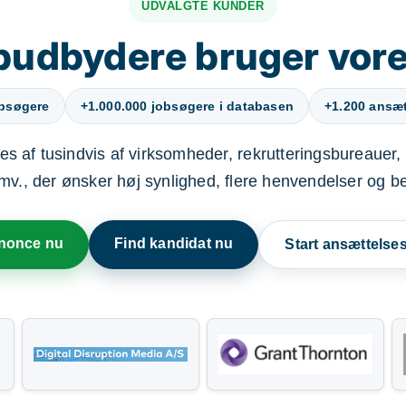
UDVALGTE KUNDER
budbydere bruger vore
obsøgere
+1.000.000 jobsøgere i databasen
+1.200 ansætt
s af tusindvis af virksomheder, rekrutteringsbureauer, 
mv., der ønsker høj synlighed, flere henvendelser og b
nnonce nu
Find kandidat nu
Start ansættels