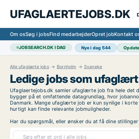
UFAGLAERTEJOBS.DK
D
Om os
Søg i jobs
Find medarbejder
Opret job
Kontakt o
JOBSEARCH.DK I DAG
Nye i dag
544
Opdat
Alle ufaglærte jobs
Bornholm
Svaneke
Ledige jobs som ufaglært
Ufaglaertejobs.dk samler ufaglærte job fra hele det d
bygger på et omfattende datagrundlag, hvor jobannon
Danmark. Mange ufaglærte job er kun synlige i korte 
hurtigt kan finde relevante jobmuligheder.
Har du spørgsmål, eller ønsker du at få dine stilling