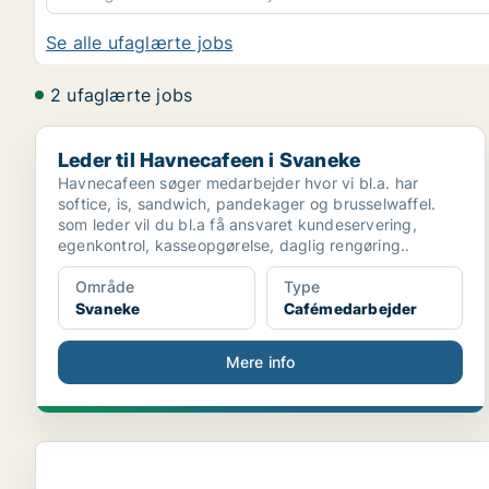
Se alle ufaglærte jobs
2 ufaglærte jobs
Leder til Havnecafeen i Svaneke
Leder til Havnecafeen i Svaneke
Havnecafeen søger medarbejder hvor vi bl.a. har
softice, is, sandwich, pandekager og brusselwaffel.
som leder vil du bl.a få ansvaret kundeservering,
egenkontrol, kasseopgørelse, daglig rengøring..
Område
Type
Svaneke
Cafémedarbejder
Mere info