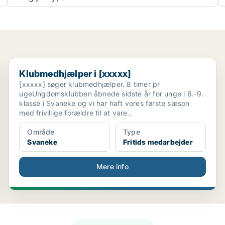
Klubmedhjælper i [xxxxx]
Klubmedhjælper i [xxxxx]
[xxxxx] søger klubmedhjælper. 8 timer pr
ugeUngdomsklubben åbnede sidste år for unge i 6.-9.
klasse i Svaneke og vi har haft vores første sæson
med frivillige forældre til at vare..
Område
Type
Svaneke
Fritids medarbejder
Mere info