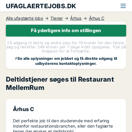
UFAGLAERTEJOBS.DK
Alle ufaglærte jobs
Tjener
Århus
Århus C
Få yderligere info om stillingen
Få adgang til dette og andre jobs for 19 kroner for den første
dag og herefter 249 kroner per 7 dage indtil opsigelse. Tryk på
knappen for at fortsætte.
⚡Se alle oplysninger om jobbet og få direkte adgang til
udbyderens kontaktoplysninger.
Deltidstjener søges til Restaurant
MellemRum
Århus C
Det perfekte job til den studerende med erfaring
indenfor restaurationsbranchen, eller den faglærte
tjener der ønsker et deltidsjob!