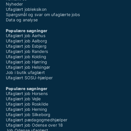
Nyheder
Ufaglært jobleksikon
Spørgsmål og svar om ufaglærte jobs
Data og analyse
Populære søgninger
Ufaglært job Aarhus
Ufaglært job Aalborg
Ufaglært job Esbjerg
Ufaglært job Randers
Ufaglært job Kolding
Ufaglært job Hjørring
Ufaglært job Helsingør
Job i butik ufaglært
Ufaglært SOSU-hjælper
Populære søgninger
Ufaglært job Horsens
Ufaglært job Vejle
Ufaglært job Roskilde
Ufaglært job Herning
Ufaglært job Silkeborg
Ufaglært pædagogmedhjælper
Ufaglært job Odense over 18
Job Odense ufaglært