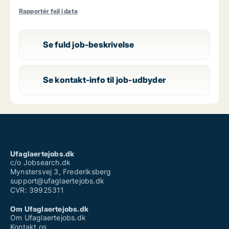
Rapportér fejl i data
Se fuld job-beskrivelse
Se kontakt-info til job-udbyder
Ufaglaertejobs.dk
c/o Jobsearch.dk
Mynstersvej 3, Frederiksberg
support@ufaglaertejobs.dk
CVR: 39925311
Om Ufaglaertejobs.dk
Om Ufaglaertejobs.dk
Kontakt os