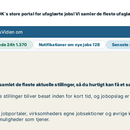
K´s store portal for ufaglærte jobs! Vi samler de fleste ufagl
s
Viden om
ede 24h
1.370
Notifikationer om nye jobs
128
Seneste
amlet de fleste aktuelle stillinger, så du hurtigt kan få et s
stillinger bliver besat inden for kort tid, og jobopslag er
 jobportaler, virksomheders egne jobsektioner og øvrige 
bmuligheder som tjener.