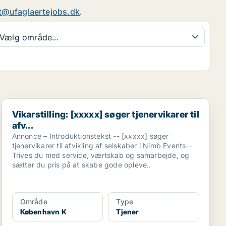
t@ufaglaertejobs.dk
.
Vælg område...
Vikarstilling: [xxxxx] søger tjenervikarer til afv...
Vikarstilling: [xxxxx] søger tjenervikarer til
afv...
Annonce – Introduktionstekst -- [xxxxx] søger
tjenervikarer til afvikling af selskaber i Nimb Events--
Trives du med service, værtskab og samarbejde, og
sætter du pris på at skabe gode opleve..
Område
Type
København K
Tjener