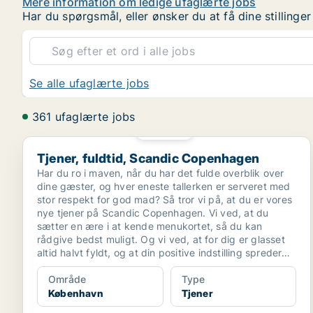
Mere information om ledige ufaglærte jobs
Har du spørgsmål, eller ønsker du at få dine stilling
Se alle ufaglærte jobs
361 ufaglærte jobs
PLATIN
Tjener, fuldtid, Scandic Copenhagen
Tjener, fuldtid, Scandic Copenhagen
Har du ro i maven, når du har det fulde overblik over
dine gæster, og hver eneste tallerken er serveret med
stor respekt for god mad? Så tror vi på, at du er vores
nye tjener på Scandic Copenhagen. Vi ved, at du
sætter en ære i at kende menukortet, så du kan
rådgive bedst muligt. Og vi ved, at for dig er glasset
altid halvt fyldt, og at din positive indstilling spreder
sig i hele restauranten.
Område
Type
København
Tjener