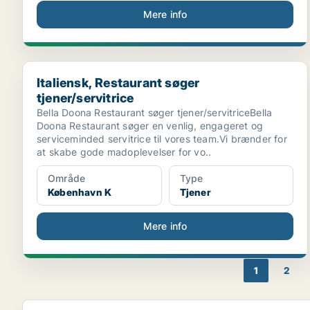
Mere info
Italiensk, Restaurant søger tjener/servitrice
Italiensk, Restaurant søger
tjener/servitrice
Bella Doona Restaurant søger tjener/servitriceBella
Doona Restaurant søger en venlig, engageret og
serviceminded servitrice til vores team.Vi brænder for
at skabe gode madoplevelser for vo..
Område
Type
København K
Tjener
Mere info
1
2