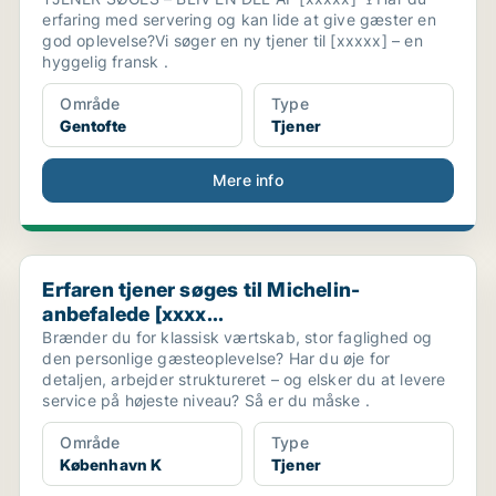
erfaring med servering og kan lide at give gæster en
god oplevelse?Vi søger en ny tjener til [xxxxx] – en
hyggelig fransk .
Område
Type
Gentofte
Tjener
Mere info
Erfaren tjener søges til Michelin-anbefalede [xxxx...
Erfaren tjener søges til Michelin-
anbefalede [xxxx...
Brænder du for klassisk værtskab, stor faglighed og
den personlige gæsteoplevelse? Har du øje for
detaljen, arbejder struktureret – og elsker du at levere
service på højeste niveau? Så er du måske .
Område
Type
København K
Tjener