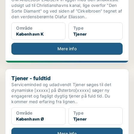
udsigt ud til Christianshavns kanal, lige overfor "Den
Sorte Diamant" og ved siden af ”Cirkelbroen" tegnet af
den verdensberømte Olafur Eliasson..
Område
Type
København K
Tjener
Mere info
Tjener - fuldtid
Tjener - fuldtid
Serviceminded og udadvendt Tjener søges til det
dynamiske [xxxxx] på Østerbro[xxxxx] søger ny
engageret og fagligt dygtig tjener på fuld tid. Du
kommer med erfaring fra lignen..
Område
Type
København Ø
Tjener
Mere info