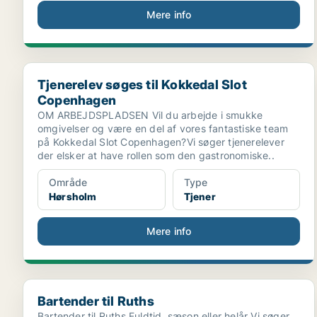
Mere info
Tjenerelev søges til Kokkedal Slot Copenhagen
Tjenerelev søges til Kokkedal Slot
Copenhagen
OM ARBEJDSPLADSEN Vil du arbejde i smukke
omgivelser og være en del af vores fantastiske team
på Kokkedal Slot Copenhagen?Vi søger tjenerelever
der elsker at have rollen som den gastronomiske..
Område
Type
Hørsholm
Tjener
Mere info
Bartender til Ruths
Bartender til Ruths
Bartender til Ruths Fuldtid, sæson eller helår Vi søger