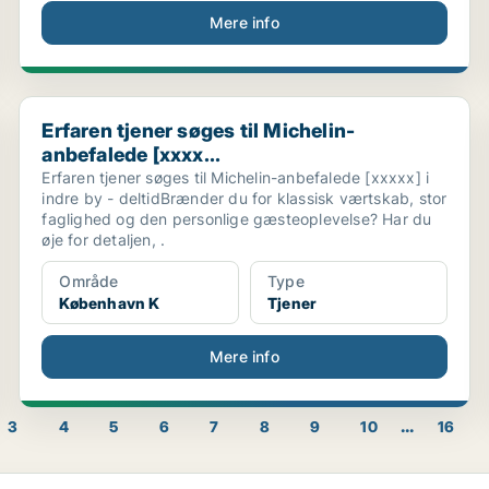
Mere info
Erfaren tjener søges til Michelin-anbefalede [xxxx...
Erfaren tjener søges til Michelin-
anbefalede [xxxx...
Erfaren tjener søges til Michelin-anbefalede [xxxxx] i
indre by - deltidBrænder du for klassisk værtskab, stor
faglighed og den personlige gæsteoplevelse? Har du
øje for detaljen, .
Område
Type
København K
Tjener
Mere info
...
3
4
5
6
7
8
9
10
16