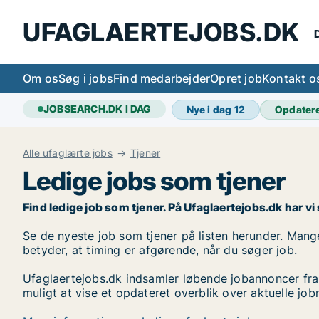
UFAGLAERTEJOBS.DK
D
Om os
Søg i jobs
Find medarbejder
Opret job
Kontakt o
JOBSEARCH.DK I DAG
Nye i dag
12
Opdater
Alle ufaglærte jobs
Tjener
Ledige jobs som tjener
Find ledige job som tjener. På Ufaglaertejobs.dk har vi s
Se de nyeste job som tjener på listen herunder. Mange 
betyder, at timing er afgørende, når du søger job.
Ufaglaertejobs.dk indsamler løbende jobannoncer fra
muligt at vise et opdateret overblik over aktuelle jo