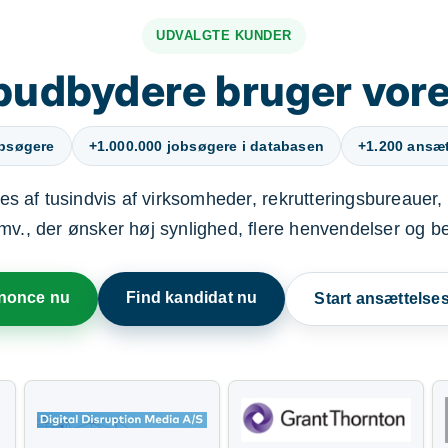
UDVALGTE KUNDER
budbydere bruger vore
obsøgere
+1.000.000 jobsøgere i databasen
+1.200 ansætt
s af tusindvis af virksomheder, rekrutteringsbureauer, 
mv., der ønsker høj synlighed, flere henvendelser og b
nnonce nu
Find kandidat nu
Start ansættels