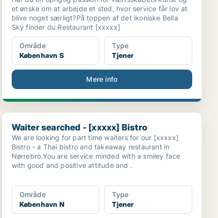
et ønske om at arbejde et sted, hvor service får lov at
blive noget særligt?På toppen af det ikoniske Bella
Sky finder du Restaurant [xxxxx]
Område
Type
København S
Tjener
Mere info
Waiter searched - [xxxxx] Bistro
Waiter searched - [xxxxx] Bistro
We are looking for part time waiters for our [xxxxx]
Bistro - a Thai bistro and takeaway restaurant in
Nørrebro.You are service minded with a smiley face
with good and positive attitude and .
Område
Type
København N
Tjener