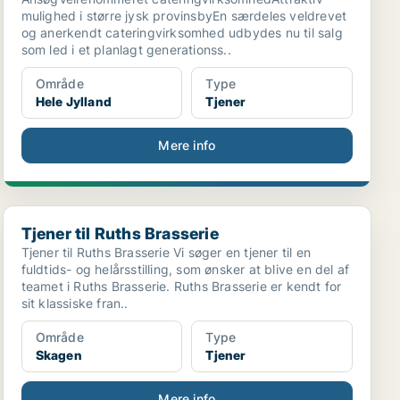
mulighed i større jysk provinsbyEn særdeles veldrevet
og anerkendt cateringvirksomhed udbydes nu til salg
som led i et planlagt generationss..
Område
Type
Hele Jylland
Tjener
Mere info
Tjener til Ruths Brasserie
Tjener til Ruths Brasserie
Tjener til Ruths Brasserie Vi søger en tjener til en
fuldtids- og helårsstilling, som ønsker at blive en del af
teamet i Ruths Brasserie. Ruths Brasserie er kendt for
sit klassiske fran..
Område
Type
Skagen
Tjener
Mere info