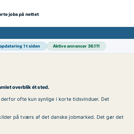
ærte jobs på nettet
 opdatering
1 t siden
Aktive annoncer
36.111
amlet overblik ét sted.
 derfor ofte kun synlige i korte tidsvinduer. Det
kilder på tværs af det danske jobmarked. Det gør det