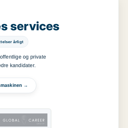
s services
elser årligt
offentlige og private
edre kandidater.
esmaskinen →