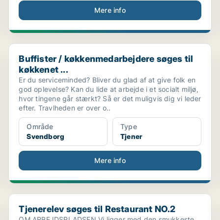
Mere info
Buffister / køkkenmedarbejdere søges til køkkenet ...
Buffister / køkkenmedarbejdere søges til
køkkenet ...
Er du serviceminded? Bliver du glad af at give folk en
god oplevelse? Kan du lide at arbejde i et socialt miljø,
hvor tingene går stærkt? Så er det muligvis dig vi leder
efter. Travlheden er over o..
Område
Type
Svendborg
Tjener
Mere info
Tjenerelev søges til Restaurant NO.2
Tjenerelev søges til Restaurant NO.2
OM ARBEJDSPLADSEN Vi ligger med den smukkeste