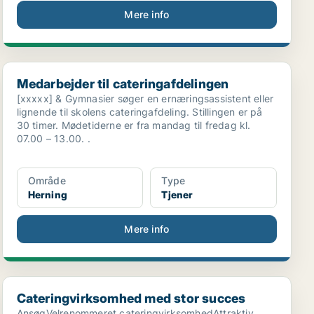
Mere info
Medarbejder til cateringafdelingen
Medarbejder til cateringafdelingen
[xxxxx] & Gymnasier søger en ernæringsassistent eller
lignende til skolens cateringafdeling. Stillingen er på
30 timer. Mødetiderne er fra mandag til fredag kl.
07.00 – 13.00. .
Område
Type
Herning
Tjener
Mere info
Cateringvirksomhed med stor succes
Cateringvirksomhed med stor succes
AnsøgVelrenommeret cateringvirksomhedAttraktiv