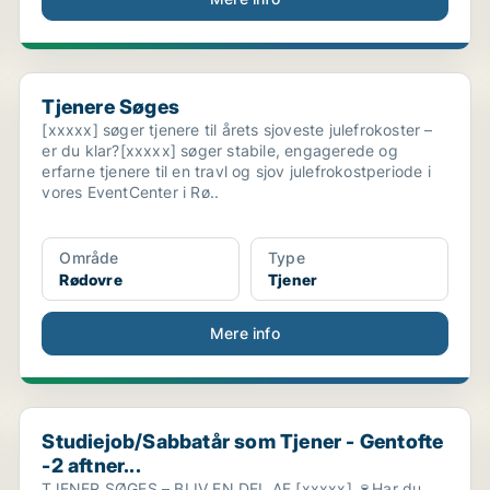
Tjenere Søges
Tjenere Søges
[xxxxx] søger tjenere til årets sjoveste julefrokoster –
er du klar?[xxxxx] søger stabile, engagerede og
erfarne tjenere til en travl og sjov julefrokostperiode i
vores EventCenter i Rø..
Område
Type
Rødovre
Tjener
Mere info
Studiejob/Sabbatår som Tjener - Gentofte -2 aftner...
Studiejob/Sabbatår som Tjener - Gentofte
-2 aftner...
TJENER SØGES – BLIV EN DEL AF [xxxxx] 🍷Har du