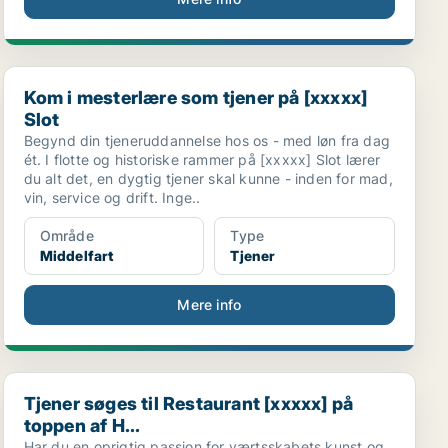
Kom i mesterlære som tjener på [xxxxx] Slot
Kom i mesterlære som tjener på [xxxxx]
Slot
Begynd din tjeneruddannelse hos os - med løn fra dag
ét. I flotte og historiske rammer på [xxxxx] Slot lærer
du alt det, en dygtig tjener skal kunne - inden for mad,
vin, service og drift. Inge..
Område
Type
Middelfart
Tjener
Mere info
Tjener søges til Restaurant [xxxxx] på toppen af H...
Tjener søges til Restaurant [xxxxx] på
toppen af H...
Har du en oprigtig passion for værtsskabets kunst og