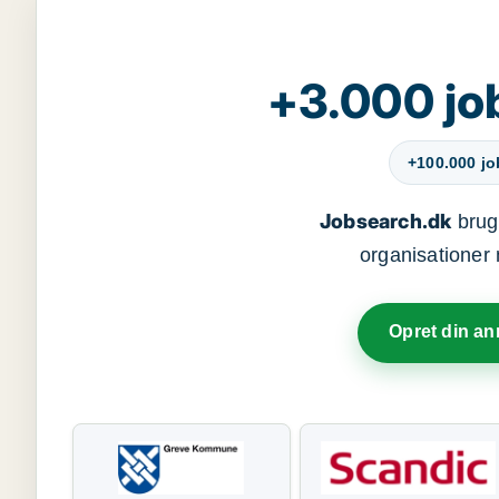
+3.000 jo
+100.000 j
Jobsearch.dk
bruge
organisationer 
Opret din a