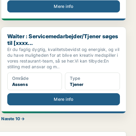
Mere info
Waiter : Servicemedarbejder/Tjener søges til [xxxx...
Waiter : Servicemedarbejder/Tjener søges
til [xxxx...
Er du faglig dygtig, kvalitetsbevidst og energisk, og vil
du have muligheden for at blive en kreativ medspiller i
vores restaurant-team, så se her.Vi kan tilbyde:En
stilling med ansvar og m..
Område
Type
Assens
Tjener
Mere info
Næste 10 →