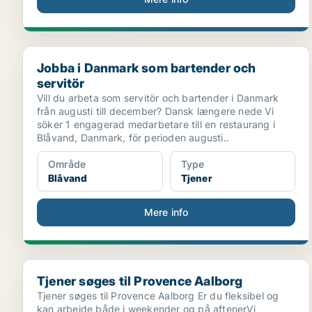
Jobba i Danmark som bartender och servitör
Jobba i Danmark som bartender och
servitör
Vill du arbeta som servitör och bartender i Danmark
från augusti till december? Dansk længere nede Vi
söker 1 engagerad medarbetare till en restaurang i
Blåvand, Danmark, för perioden augusti..
Område
Type
Blåvand
Tjener
Mere info
Tjener søges til Provence Aalborg
Tjener søges til Provence Aalborg
Tjener søges til Provence Aalborg Er du fleksibel og
kan arbejde både i weekender og på aftenerVi