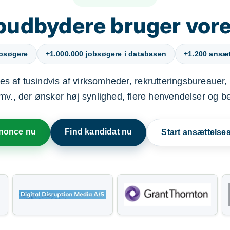
budbydere bruger vore
obsøgere
+1.000.000 jobsøgere i databasen
+1.200 ansætt
s af tusindvis af virksomheder, rekrutteringsbureauer, 
mv., der ønsker høj synlighed, flere henvendelser og b
nnonce nu
Find kandidat nu
Start ansættels