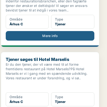
indenfor restaurationsbranchen, eller den faglærte
tjener der ønsker et deltidsjob! Vi søger en ansvars
bevidst tjener til at indgå i vores team..
Område
Type
Århus C
Tjener
Mere info
Tjener søges til Hotel Marselis
Tjener søges til Hotel Marselis
Er du den tjener, der vil være med til at forme
fremtidens restaurant på Hotel Marselis?På Hotel
Marselis er vi i gang med en spændende udvikling.
Vores restaurant er under forandring, og vi sø..
Område
Type
Århus C
Tjener