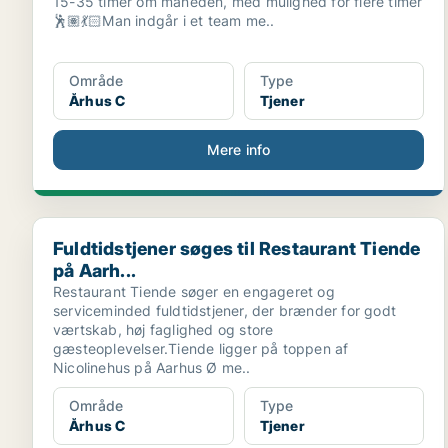
15-35 timer om måneden, med mulighed for flere timer
🕺🏽💃🏻Man indgår i et team me..
Område
Type
Århus C
Tjener
Mere info
Fuldtidstjener søges til Restaurant Tiende på Aarh...
Fuldtidstjener søges til Restaurant Tiende
på Aarh...
Restaurant Tiende søger en engageret og
serviceminded fuldtidstjener, der brænder for godt
værtskab, høj faglighed og store
gæsteoplevelser.Tiende ligger på toppen af
Nicolinehus på Aarhus Ø me..
Område
Type
Århus C
Tjener