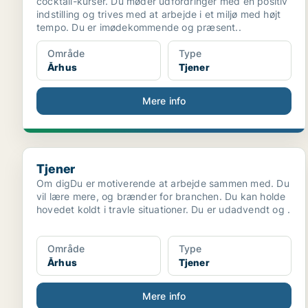
cocktail-kurser. Du møder udfordringer med en positiv
indstilling og trives med at arbejde i et miljø med højt
tempo. Du er imødekommende og præsent..
Område
Type
Århus
Tjener
Mere info
Tjener
Tjener
Om digDu er motiverende at arbejde sammen med. Du
vil lære mere, og brænder for branchen. Du kan holde
hovedet koldt i travle situationer. Du er udadvendt og .
Område
Type
Århus
Tjener
Mere info