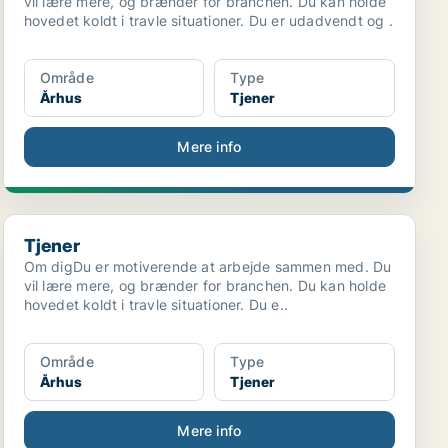
vil lære mere, og brænder for branchen. Du kan holde
hovedet koldt i travle situationer. Du er udadvendt og .
Område
Type
Århus
Tjener
Mere info
Tjener
Tjener
Om digDu er motiverende at arbejde sammen med. Du
vil lære mere, og brænder for branchen. Du kan holde
hovedet koldt i travle situationer. Du e..
Område
Type
Århus
Tjener
Mere info