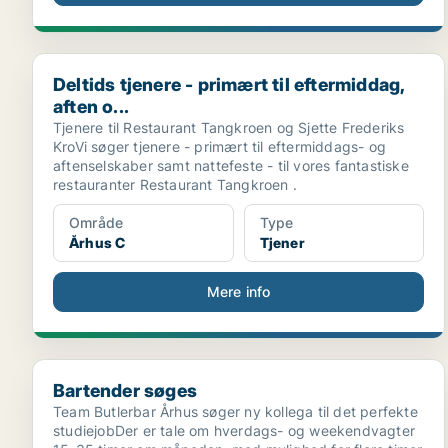
Deltids tjenere - primært til eftermiddag, aften o...
Deltids tjenere - primært til eftermiddag,
aften o...
Tjenere til Restaurant Tangkroen og Sjette Frederiks
KroVi søger tjenere - primært til eftermiddags- og
aftenselskaber samt nattefeste - til vores fantastiske
restauranter Restaurant Tangkroen .
Område
Type
Århus C
Tjener
Mere info
Bartender søges
Bartender søges
Team Butlerbar Århus søger ny kollega til det perfekte
studiejobDer er tale om hverdags- og weekendvagter