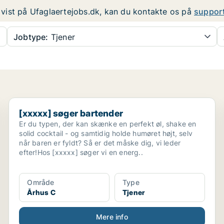
er vist på Ufaglaertejobs.dk, kan du kontakte os på
suppor
Jobtype:
Tjener
[xxxxx] søger bartender
[xxxxx] søger bartender
Er du typen, der kan skænke en perfekt øl, shake en
solid cocktail - og samtidig holde humøret højt, selv
når baren er fyldt? Så er det måske dig, vi leder
efter!Hos [xxxxx] søger vi en energ..
Område
Type
Århus C
Tjener
Mere info