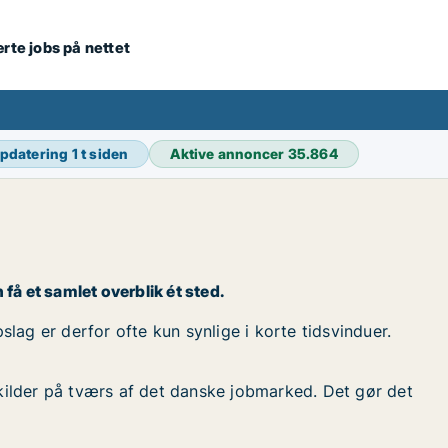
ærte jobs på nettet
opdatering
1 t siden
Aktive annoncer
35.864
 få et samlet overblik ét sted.
slag er derfor ofte kun synlige i korte tidsvinduer.
kilder på tværs af det danske jobmarked. Det gør det