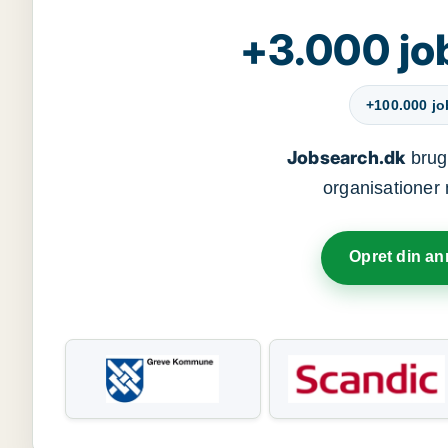
+3.000 jo
+100.000 j
Jobsearch.dk
bruge
organisationer 
Opret din a