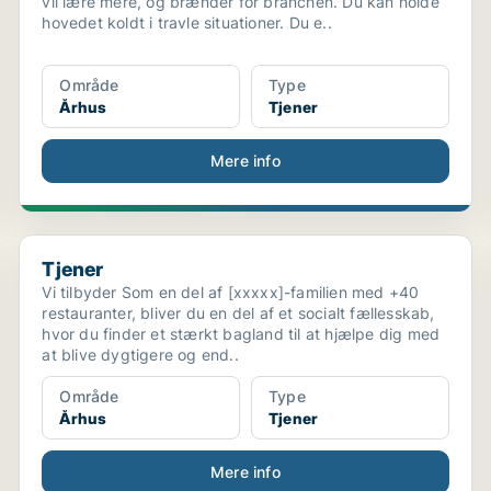
vil lære mere, og brænder for branchen. Du kan holde
hovedet koldt i travle situationer. Du e..
Område
Type
Århus
Tjener
Mere info
Tjener
Tjener
Vi tilbyder Som en del af [xxxxx]-familien med +40
restauranter, bliver du en del af et socialt fællesskab,
hvor du finder et stærkt bagland til at hjælpe dig med
at blive dygtigere og end..
Område
Type
Århus
Tjener
Mere info