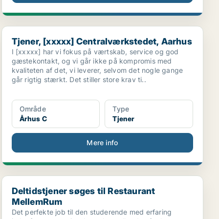
Tjener, [xxxxx] Centralværkstedet, Aarhus
Tjener, [xxxxx] Centralværkstedet, Aarhus
I [xxxxx] har vi fokus på værtskab, service og god
gæstekontakt, og vi går ikke på kompromis med
kvaliteten af det, vi leverer, selvom det nogle gange
går rigtig stærkt. Det stiller store krav ti..
Område
Type
Århus C
Tjener
Mere info
Deltidstjener søges til Restaurant MellemRum
Deltidstjener søges til Restaurant
MellemRum
Det perfekte job til den studerende med erfaring