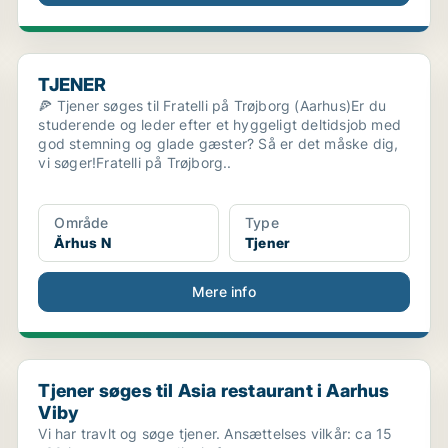
TJENER
TJENER
🍕 Tjener søges til Fratelli på Trøjborg (Aarhus)Er du
studerende og leder efter et hyggeligt deltidsjob med
god stemning og glade gæster? Så er det måske dig,
vi søger!Fratelli på Trøjborg..
Område
Type
Århus N
Tjener
Mere info
Tjener søges til Asia restaurant i Aarhus Viby
Tjener søges til Asia restaurant i Aarhus
Viby
Vi har travlt og søge tjener. Ansættelses vilkår: ca 15