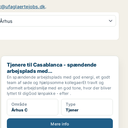
t@ufaglaertejobs.dk
.
Århus
Tjenere til Casablanca - spændende arbejsplads med...
Tjenere til Casablanca - spændende
arbejsplads med...
En spændende arbejdsplads med god energi, et godt
team af søde og hjælpsomme kollegaerEt travlt og
uformelt arbejdsmiljø med en god tone, hvor der bliver
lyttet til digGod lønpakke - efter .
Område
Type
Århus C
Tjener
Mere info