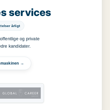
s services
elser årligt
offentlige og private
edre kandidater.
esmaskinen →