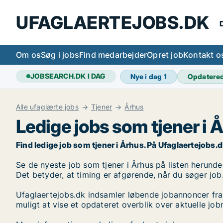
UFAGLAERTEJOBS.DK
D
Om os
Søg i jobs
Find medarbejder
Opret job
Kontakt o
JOBSEARCH.DK I DAG
Nye i dag
1
Opdatere
Alle ufaglærte jobs
Tjener
Århus
Ledige jobs som tjener i 
Find ledige job som tjener i Århus. På Ufaglaertejobs.dk 
Se de nyeste job som tjener i Århus på listen herunder.
Det betyder, at timing er afgørende, når du søger job
Ufaglaertejobs.dk indsamler løbende jobannoncer fra
muligt at vise et opdateret overblik over aktuelle job