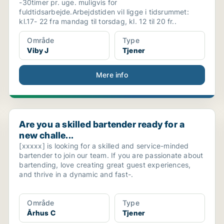
-30timer pr. uge. muligvis for
fuldtidsarbejde.Arbejdstiden vil ligge i tidsrummet:
kl.17- 22 fra mandag til torsdag, kl. 12 til 20 fr..
Område
Type
Viby J
Tjener
Mere info
Are you a skilled bartender ready for a new challe...
Are you a skilled bartender ready for a
new challe...
[xxxxx] is looking for a skilled and service-minded
bartender to join our team. If you are passionate about
bartending, love creating great guest experiences,
and thrive in a dynamic and fast-.
Område
Type
Århus C
Tjener