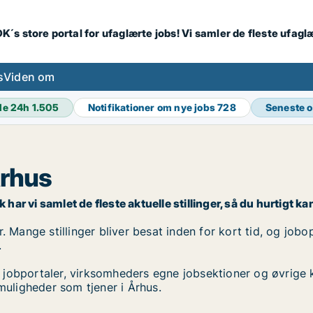
K´s store portal for ufaglærte jobs! Vi samler de fleste ufagl
s
Viden om
de 24h
1.505
Notifikationer om nye jobs
728
Seneste 
Århus
har vi samlet de fleste aktuelle stillinger, så du hurtigt kan
 Mange stillinger bliver besat inden for kort tid, og jobop
.
 jobportaler, virksomheders egne jobsektioner og øvrige 
muligheder som tjener i Århus.