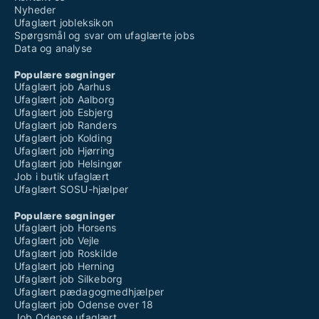
Nyheder
Ufaglært jobleksikon
Spørgsmål og svar om ufaglærte jobs
Data og analyse
Populære søgninger
Ufaglært job Aarhus
Ufaglært job Aalborg
Ufaglært job Esbjerg
Ufaglært job Randers
Ufaglært job Kolding
Ufaglært job Hjørring
Ufaglært job Helsingør
Job i butik ufaglært
Ufaglært SOSU-hjælper
Populære søgninger
Ufaglært job Horsens
Ufaglært job Vejle
Ufaglært job Roskilde
Ufaglært job Herning
Ufaglært job Silkeborg
Ufaglært pædagogmedhjælper
Ufaglært job Odense over 18
Job Odense ufaglært