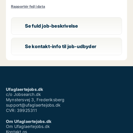
Rapportér fejl i data
Se fuld job-beskrivelse
Se kontakt-info til job-udbyder
Ufaglaertejobs.dk
c/o Jobsearch.dk
Mynstersvej 3, Frederiksberg
support@ufaglaertejobs.dk
CVR: 39925311
Om Ufaglaertejobs.dk
Om Ufaglaertejobs.dk
Kontakt os