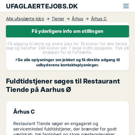
UFAGLAERTEJOBS.DK
Alle ufaglærte jobs
Tjener
Århus
Århus C
Få yderligere info om stillingen
Få adgang til dette og andre jobs for 19 kroner for den første
dag og herefter 249 kroner per 7 dage indtil opsigelse. Tryk på
knappen for at fortsætte.
⚡Se alle oplysninger om jobbet og få direkte adgang til
udbyderens kontaktoplysninger.
Fuldtidstjener søges til Restaurant
Tiende på Aarhus Ø
Århus C
Restaurant Tiende søger en engageret og
serviceminded fuldtidstjener, der brænder for godt
værtskab, høj faglighed og store gæsteoplevelser.