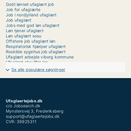
Godt lønnet ufaglært job
Job for ufaglærte
Job i nordjylland ufaglært
Job ufaglært
Jobs med god løn ufaglært
Løn tjener ufaglært
Løn ufaglært sosu
Offshore job ufaglært løn
Respiratorisk hjælper ufaglært
Roskilde sygehus job ufaglært
Ufaglært arbejde viborg kommune
Ufaglært chauffør løn
Ufaglært handicaphjælper
Se alle populære søgninger
Ufaglært hjemmehjælper løn
Ufaglært job hobro
Ufaglært job odense
Ufaglært job odense fuldtid
Ufaglært job skanderborg
Ufaglært lagermedarbejder
Ufaglaertejobs.dk
Ufaglært skovarbejder
c/o Jobsearch.dk
Mynstersvej 3, Frederiksberg
support@ufaglaertejobs.dk
CVR: 39925311