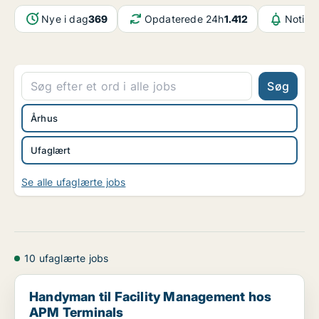
Nye i dag
369
Opdaterede 24h
1.412
Notifik
Søg
Århus
Ufaglært
Se alle ufaglærte jobs
10 ufaglærte jobs
Handyman til Facility Management hos APM Terminals
Handyman til Facility Management hos
APM Terminals