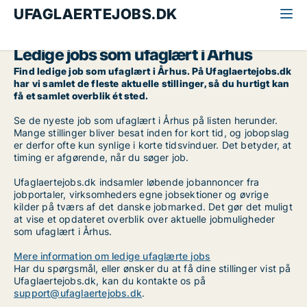
UFAGLAERTEJOBS.DK
Alle ufaglærte jobs
Ufaglært
Århus
Ledige jobs som ufaglært i Århus
Find ledige job som ufaglært i Århus. På Ufaglaertejobs.dk
har vi samlet de fleste aktuelle stillinger, så du hurtigt kan
få et samlet overblik ét sted.
Se de nyeste job som ufaglært i Århus på listen herunder.
Mange stillinger bliver besat inden for kort tid, og jobopslag
er derfor ofte kun synlige i korte tidsvinduer. Det betyder, at
timing er afgørende, når du søger job.
Ufaglaertejobs.dk indsamler løbende jobannoncer fra
jobportaler, virksomheders egne jobsektioner og øvrige
kilder på tværs af det danske jobmarked. Det gør det muligt
at vise et opdateret overblik over aktuelle jobmuligheder
som ufaglært i Århus.
Mere information om ledige ufaglærte jobs
Har du spørgsmål, eller ønsker du at få dine stillinger vist på
Ufaglaertejobs.dk, kan du kontakte os på
support@ufaglaertejobs.dk
.