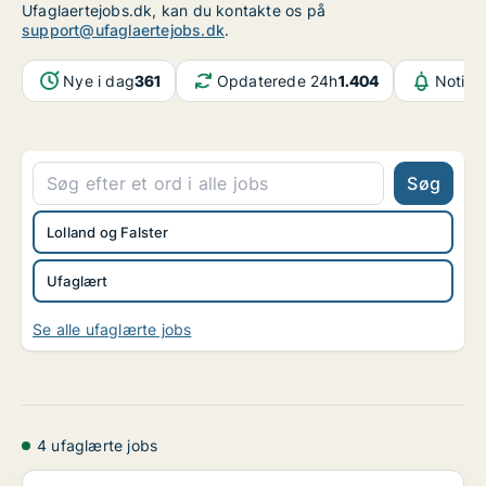
Ufaglaertejobs.dk, kan du kontakte os på
support@ufaglaertejobs.dk
.
Nye i dag
361
Opdaterede 24h
1.404
Notifi
Søg
Lolland og Falster
Ufaglært
Se alle ufaglærte jobs
4 ufaglærte jobs
Ufaglærte søges til nedrivning på Frederiksberg