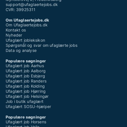
support@ufaglaertejobs.dk
CVR: 39925311
Om Ufaglaertejobs.dk
Om Ufaglaertejobs.dk
Kontakt os
Nyheder
Ufaglært jobleksikon
Spørgsmål og svar om ufaglærte jobs
Data og analyse
Populære søgninger
Ufaglært job Aarhus
Ufaglært job Aalborg
Ufaglært job Esbjerg
Ufaglært job Randers
Ufaglært job Kolding
Ufaglært job Hjørring
Ufaglært job Helsingør
Job i butik ufaglært
Ufaglært SOSU-hjælper
Populære søgninger
Ufaglært job Horsens
Ufaglært job Vejle