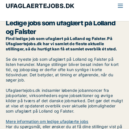
UFAGLAERTEJOBS.DK
Alle ufaglærte jobs
Ufaglært
Lolland og Falster
Ledige jobs som ufaglært på Lolland
og Falster
Find ledige job som ufaglært på Lolland og Falster. På
Ufaglaertejobs.dk har vi samlet de fleste aktuelle
stillinger, så du hurtigt kan få et samlet overblik ét sted.
Se de nyeste job som ufaglært på Lolland og Falster på
listen herunder. Mange stillinger bliver besat inden for kort
tid, og jobopslag er derfor ofte kun synlige i korte
tidsvinduer. Det betyder, at timing er afgørende, når du
søger job.
Ufaglaertejobs.dk indsamler løbende jobannoncer fra
jobportaler, virksomheders egne jobsektioner og øvrige
kilder på tværs af det danske jobmarked. Det gør det muligt
at vise et opdateret overblik over aktuelle jobmuligheder
som ufaglært på Lolland og Falster.
Mere information om ledige ufaglærte jobs
Har du spørgsmål, eller ønsker du at få dine stillinger vist på