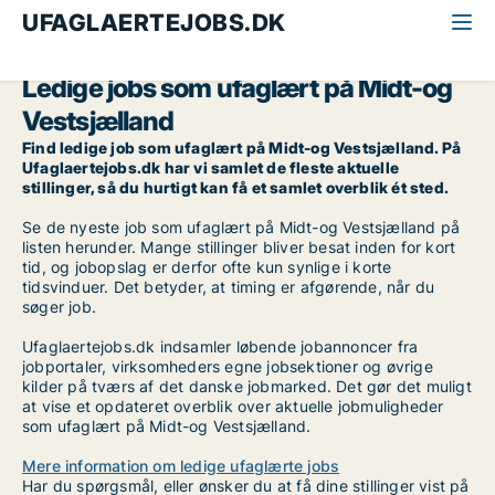
UFAGLAERTEJOBS.DK
Alle ufaglærte jobs
Ufaglært
Midt-og Vestsjælland
Ledige jobs som ufaglært på Midt-og
Vestsjælland
Find ledige job som ufaglært på Midt-og Vestsjælland. På
Ufaglaertejobs.dk har vi samlet de fleste aktuelle
stillinger, så du hurtigt kan få et samlet overblik ét sted.
Se de nyeste job som ufaglært på Midt-og Vestsjælland på
listen herunder. Mange stillinger bliver besat inden for kort
tid, og jobopslag er derfor ofte kun synlige i korte
tidsvinduer. Det betyder, at timing er afgørende, når du
søger job.
Ufaglaertejobs.dk indsamler løbende jobannoncer fra
jobportaler, virksomheders egne jobsektioner og øvrige
kilder på tværs af det danske jobmarked. Det gør det muligt
at vise et opdateret overblik over aktuelle jobmuligheder
som ufaglært på Midt-og Vestsjælland.
Mere information om ledige ufaglærte jobs
Har du spørgsmål, eller ønsker du at få dine stillinger vist på