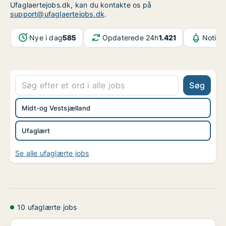
Ufaglaertejobs.dk, kan du kontakte os på
support@ufaglaertejobs.dk
.
Nye i dag
585
Opdaterede 24h
1.421
Notifi
Søg
Midt-og Vestsjælland
Ufaglært
Se alle ufaglærte jobs
10 ufaglærte jobs
Vi søger ufaglærte håndværkere til Kalundborg