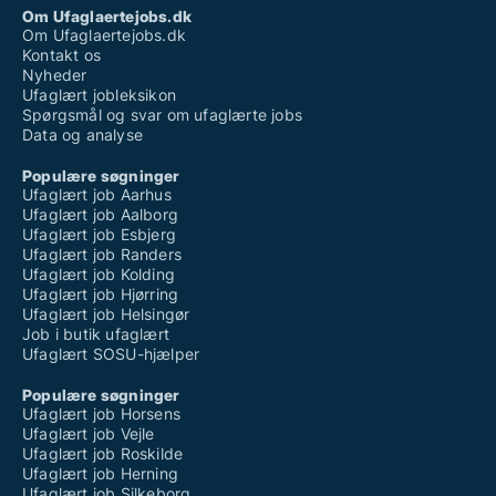
Om Ufaglaertejobs.dk
Om Ufaglaertejobs.dk
Kontakt os
Nyheder
Ufaglært jobleksikon
Spørgsmål og svar om ufaglærte jobs
Data og analyse
Populære søgninger
Ufaglært job Aarhus
Ufaglært job Aalborg
Ufaglært job Esbjerg
Ufaglært job Randers
Ufaglært job Kolding
Ufaglært job Hjørring
Ufaglært job Helsingør
Job i butik ufaglært
Ufaglært SOSU-hjælper
Populære søgninger
Ufaglært job Horsens
Ufaglært job Vejle
Ufaglært job Roskilde
Ufaglært job Herning
Ufaglært job Silkeborg