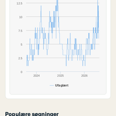
12.5
10
7.5
5
2.5
0
2024
2025
2026
Ufaglært
Populære søgninger