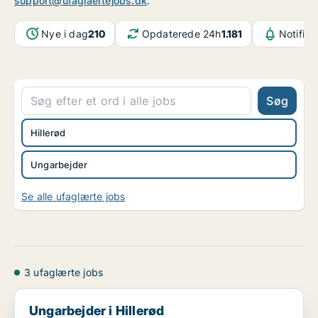
support@ufaglaertejobs.dk
.
Nye i dag
210
Opdaterede 24h
1.181
Notifika
Søg
Hillerød
Ungarbejder
Se alle ufaglærte jobs
3 ufaglærte jobs
Ungarbejder i Hillerød
Ungarbejder i Hillerød