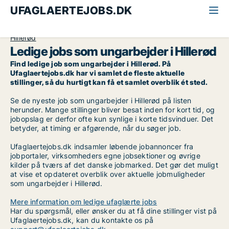
UFAGLAERTEJOBS.DK
Alle ufaglærte jobs
Ungarbejder
Nordsjælland
Hillerød
Ledige jobs som ungarbejder i Hillerød
Find ledige job som ungarbejder i Hillerød. På
Ufaglaertejobs.dk har vi samlet de fleste aktuelle
stillinger, så du hurtigt kan få et samlet overblik ét sted.
Se de nyeste job som ungarbejder i Hillerød på listen
herunder. Mange stillinger bliver besat inden for kort tid, og
jobopslag er derfor ofte kun synlige i korte tidsvinduer. Det
betyder, at timing er afgørende, når du søger job.
Ufaglaertejobs.dk indsamler løbende jobannoncer fra
jobportaler, virksomheders egne jobsektioner og øvrige
kilder på tværs af det danske jobmarked. Det gør det muligt
at vise et opdateret overblik over aktuelle jobmuligheder
som ungarbejder i Hillerød.
Mere information om ledige ufaglærte jobs
Har du spørgsmål, eller ønsker du at få dine stillinger vist på
Ufaglaertejobs.dk, kan du kontakte os på