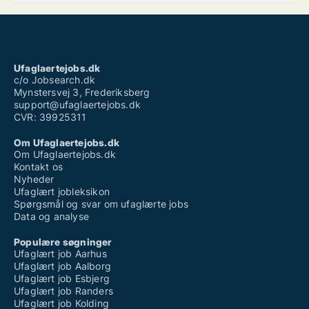
Ufaglært job novo nordisk
Ufaglært job odsherred
Ufaglært job vesthimmerland
Ufaglært job aalborg fuldtid
Ufaglært operatør løn
Ufaglært renovationsarbejder
Ufaglaertejobs.dk
Ufaglært tjener timeløn
c/o Jobsearch.dk
Mynstersvej 3, Frederiksberg
support@ufaglaertejobs.dk
CVR: 39925311
Om Ufaglaertejobs.dk
Om Ufaglaertejobs.dk
Kontakt os
Nyheder
Ufaglært jobleksikon
Spørgsmål og svar om ufaglærte jobs
Data og analyse
Populære søgninger
Ufaglært job Aarhus
Ufaglært job Aalborg
Ufaglært job Esbjerg
Ufaglært job Randers
Ufaglært job Kolding