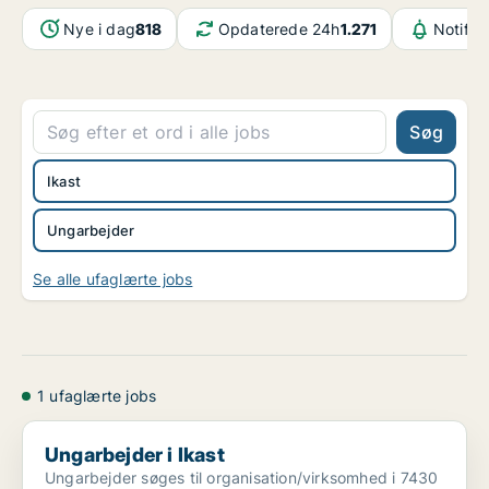
Nye i dag
818
Opdaterede 24h
1.271
Notifik
Søg
Ikast
Ungarbejder
Se alle ufaglærte jobs
1 ufaglærte jobs
Ungarbejder i Ikast
Ungarbejder i Ikast
Ungarbejder søges til organisation/virksomhed i 7430