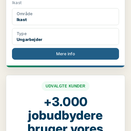
Ikast
Område
Ikast
Type
Ungarbejder
Mere info
UDVALGTE KUNDER
+3.000
jobudbydere
bruger vores