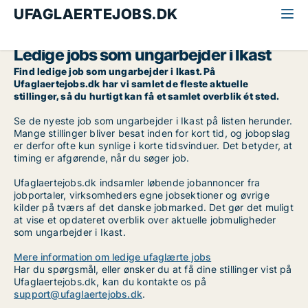
UFAGLAERTEJOBS.DK
Alle ufaglærte jobs
Ungarbejder
Midtjylland
Ikast
Ledige jobs som ungarbejder i Ikast
Find ledige job som ungarbejder i Ikast. På
Ufaglaertejobs.dk har vi samlet de fleste aktuelle
stillinger, så du hurtigt kan få et samlet overblik ét sted.
Se de nyeste job som ungarbejder i Ikast på listen herunder.
Mange stillinger bliver besat inden for kort tid, og jobopslag
er derfor ofte kun synlige i korte tidsvinduer. Det betyder, at
timing er afgørende, når du søger job.
Ufaglaertejobs.dk indsamler løbende jobannoncer fra
jobportaler, virksomheders egne jobsektioner og øvrige
kilder på tværs af det danske jobmarked. Det gør det muligt
at vise et opdateret overblik over aktuelle jobmuligheder
som ungarbejder i Ikast.
Mere information om ledige ufaglærte jobs
Har du spørgsmål, eller ønsker du at få dine stillinger vist på
Ufaglaertejobs.dk, kan du kontakte os på
support@ufaglaertejobs.dk
.