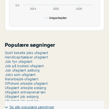
0.5
2024
2025
2026
Ungarbejder
Populære søgninger
Godt betalte jobs ufaglært
Handicaphjælper ufaglært
Job fyn ufaglært
Job på bosted ufaglært
Job ufaglært aalborg
Jobs som ufaglært
Natarbejde ufaglært
Offshore arbejde ufaglært
Ufaglært arbejde esbjerg
Ufaglært entreprenør løn
Ufaglært job esbjerg
Ufaglært job god løn
Ufaglært job hedensted
Se alle populære søgninger