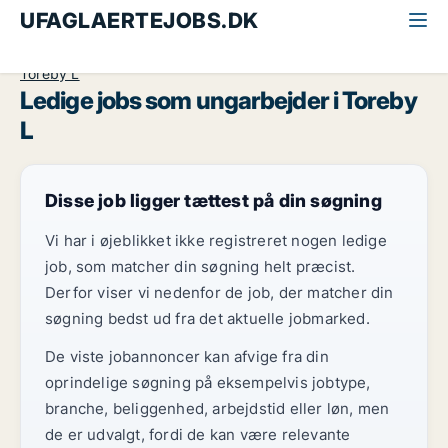
UFAGLAERTEJOBS.DK
Alle ufaglærte jobs
Ungarbejder
Lolland og Falster
Toreby L
Ledige jobs som ungarbejder i Toreby
L
Disse job ligger tættest på din søgning
Vi har i øjeblikket ikke registreret nogen ledige
job, som matcher din søgning helt præcist.
Derfor viser vi nedenfor de job, der matcher din
søgning bedst ud fra det aktuelle jobmarked.
De viste jobannoncer kan afvige fra din
oprindelige søgning på eksempelvis jobtype,
branche, beliggenhed, arbejdstid eller løn, men
de er udvalgt, fordi de kan være relevante