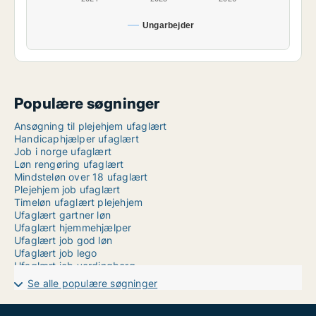
Ungarbejder
Populære søgninger
Ansøgning til plejehjem ufaglært
Handicaphjælper ufaglært
Job i norge ufaglært
Løn rengøring ufaglært
Mindsteløn over 18 ufaglært
Plejehjem job ufaglært
Timeløn ufaglært plejehjem
Ufaglært gartner løn
Ufaglært hjemmehjælper
Ufaglært job god løn
Ufaglært job lego
Ufaglært job vordingborg
Ufaglært kontorarbejde løn
Se alle populære søgninger
Ufaglært lagerarbejde aarhus
Ufaglært ledige stillinger