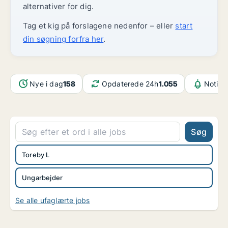
alternativer for dig.
Tag et kig på forslagene nedenfor – eller
start
din søgning forfra her
.
Nye i dag
158
Opdaterede 24h
1.055
Notifi
Søg
Toreby L
Ungarbejder
Se alle ufaglærte jobs