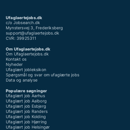
Ufaglært lærervikar job
Ufaglært løn plejehjem
Ufaglært portør
Ufaglært portør job
Ufaglaertejobs.dk
Vikarbureau odense ufaglært
c/o Jobsearch.dk
Mynstersvej 3, Frederiksberg
support@ufaglaertejobs.dk
CVR: 39925311
Om Ufaglaertejobs.dk
Om Ufaglaertejobs.dk
Kontakt os
Nyheder
Ufaglært jobleksikon
Spørgsmål og svar om ufaglærte jobs
Data og analyse
Populære søgninger
Ufaglært job Aarhus
Ufaglært job Aalborg
Ufaglært job Esbjerg
Ufaglært job Randers
Ufaglært job Kolding
Ufaglært job Hjørring
Ufaglært job Helsingør