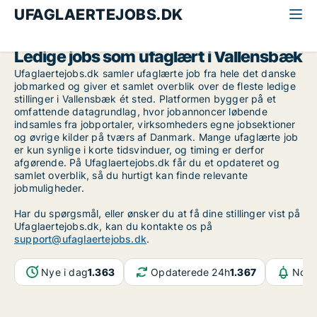
UFAGLAERTEJOBS.DK
Alle ufaglærte jobs
Storkøbenhavn
Vallensbæk
Ledige jobs som ufaglært i Vallensbæk
Ufaglaertejobs.dk samler ufaglærte job fra hele det danske
jobmarked og giver et samlet overblik over de fleste ledige
stillinger i Vallensbæk ét sted. Platformen bygger på et
omfattende datagrundlag, hvor jobannoncer løbende
indsamles fra jobportaler, virksomheders egne jobsektioner
og øvrige kilder på tværs af Danmark. Mange ufaglærte job
er kun synlige i korte tidsvinduer, og timing er derfor
afgørende. På Ufaglaertejobs.dk får du et opdateret og
samlet overblik, så du hurtigt kan finde relevante
jobmuligheder.
Har du spørgsmål, eller ønsker du at få dine stillinger vist på
Ufaglaertejobs.dk, kan du kontakte os på
support@ufaglaertejobs.dk
.
Nye i dag
1.363
Opdaterede 24h
1.367
Notif