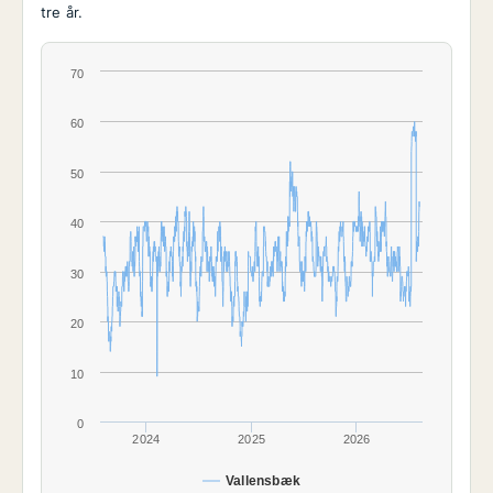
tre år.
70
60
50
40
30
20
10
0
2024
2025
2026
Vallensbæk