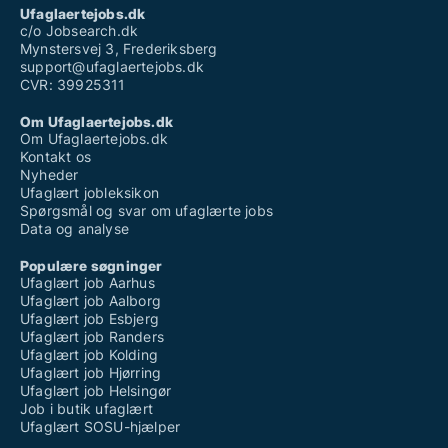
Ufaglærte jobs sjælland
Ufaglaertejobs.dk
Vikar på skole ufaglært
c/o Jobsearch.dk
Mynstersvej 3, Frederiksberg
support@ufaglaertejobs.dk
CVR: 39925311
Om Ufaglaertejobs.dk
Om Ufaglaertejobs.dk
Kontakt os
Nyheder
Ufaglært jobleksikon
Spørgsmål og svar om ufaglærte jobs
Data og analyse
Populære søgninger
Ufaglært job Aarhus
Ufaglært job Aalborg
Ufaglært job Esbjerg
Ufaglært job Randers
Ufaglært job Kolding
Ufaglært job Hjørring
Ufaglært job Helsingør
Job i butik ufaglært
Ufaglært SOSU-hjælper