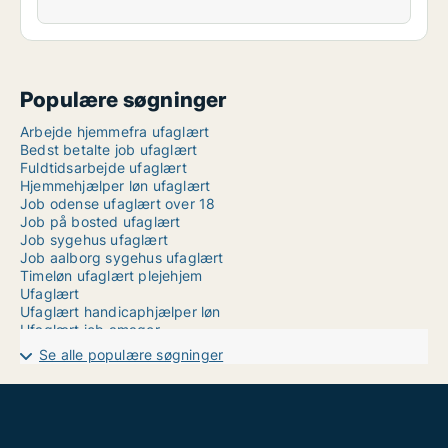
Populære søgninger
Arbejde hjemmefra ufaglært
Bedst betalte job ufaglært
Fuldtidsarbejde ufaglært
Hjemmehjælper løn ufaglært
Job odense ufaglært over 18
Job på bosted ufaglært
Job sygehus ufaglært
Job aalborg sygehus ufaglært
Timeløn ufaglært plejehjem
Ufaglært
Ufaglært handicaphjælper løn
Ufaglært job amager
Ufaglært job hobro
Se alle populære søgninger
Ufaglært job nordjylland
Ufaglært landbrugsmedhjælper løn
Ufaglært portør job
Ufaglært sosu vikar løn
Ufaglærte job