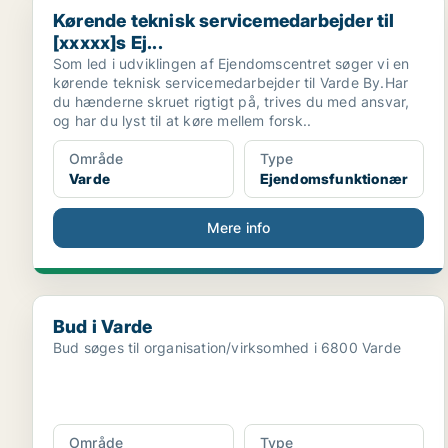
Kørende teknisk servicemedarbejder til [xxxxx]s Ej...
Kørende teknisk servicemedarbejder til
[xxxxx]s Ej...
Som led i udviklingen af Ejendomscentret søger vi en
kørende teknisk servicemedarbejder til Varde By.Har
du hænderne skruet rigtigt på, trives du med ansvar,
og har du lyst til at køre mellem forsk..
Område
Type
Varde
Ejendomsfunktionær
Mere info
Bud i Varde
Bud i Varde
Bud søges til organisation/virksomhed i 6800 Varde
Område
Type