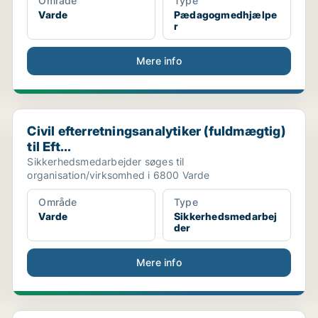
Område
Type
Varde
Pædagogmedhjælpe
r
Mere info
Civil efterretningsanalytiker (fuldmægtig) til Eft...
Civil efterretningsanalytiker (fuldmægtig)
til Eft...
Sikkerhedsmedarbejder søges til
organisation/virksomhed i 6800 Varde
Område
Type
Varde
Sikkerhedsmedarbej
der
Mere info