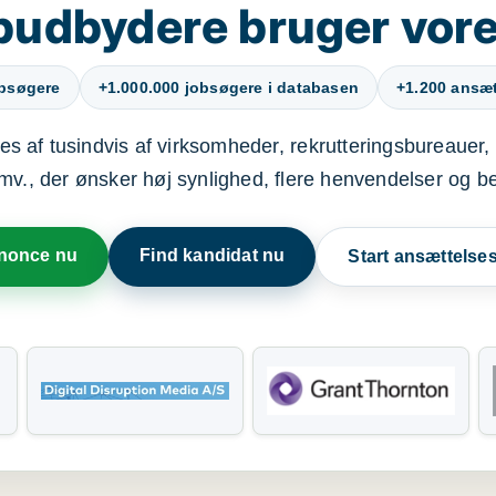
budbydere bruger vore
obsøgere
+1.000.000 jobsøgere i databasen
+1.200 ansætt
s af tusindvis af virksomheder, rekrutteringsbureauer, 
mv., der ønsker høj synlighed, flere henvendelser og b
nnonce nu
Find kandidat nu
Start ansættels