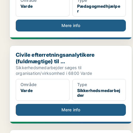
Område
Type
Varde
Pædagogmedhjælpe
r
Mere info
Civile efterretningsanalytikere (fuldmægtige) til ...
Civile efterretningsanalytikere
(fuldmægtige) til ...
Sikkerhedsmedarbejder søges til
organisation/virksomhed i 6800 Varde
Område
Type
Varde
Sikkerhedsmedarbej
der
Mere info