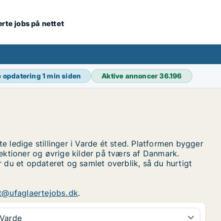
ærte jobs på nettet
e opdatering
1 min siden
Aktive annoncer
36.196
 ledige stillinger i Varde ét sted. Platformen bygger
ektioner og øvrige kilder på tværs af Danmark.
r du et opdateret og samlet overblik, så du hurtigt
t@ufaglaertejobs.dk
.
Varde