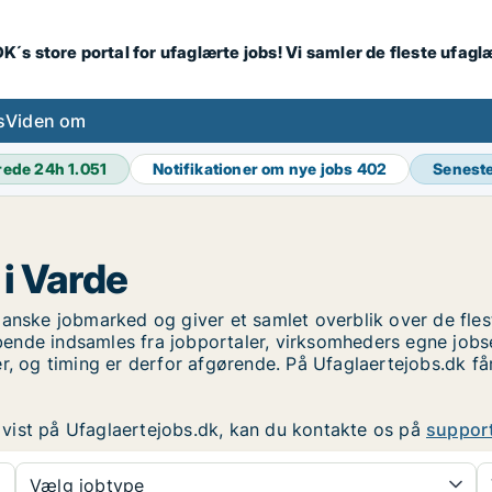
K´s store portal for ufaglærte jobs! Vi samler de fleste ufagl
s
Viden om
rede 24h
1.051
Notifikationer om nye jobs
402
Senest
i Varde
anske jobmarked og giver et samlet overblik over de fleste
ende indsamles fra jobportaler, virksomheders egne jobs
r, og timing er derfor afgørende. På Ufaglaertejobs.dk få
er vist på Ufaglaertejobs.dk, kan du kontakte os på
suppor
Vælg jobtype