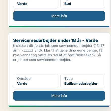
Varde
Bud
Mere info
Servicemedarbejder under 18 år - Varde
Servicemedarbejder under 18 år - Varde
Kickstart dit første job som servicemedarbejder (15-17
år) i [xxxxx]!Er du klar til at tjene dine egne penge, få
nye venner og være en del af et fedt fællesskab? Så
er jobbet som servicemedarbejder..
Område
Type
Varde
Butiksmedarbejder
Mere info