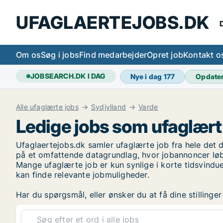
UFAGLAERTEJOBS.DK
D
Om os
Søg i jobs
Find medarbejder
Opret job
Kontakt o
JOBSEARCH.DK I DAG
Nye i dag
177
Opdate
Alle ufaglærte jobs
Sydjylland
Varde
Ledige jobs som ufaglært 
Ufaglaertejobs.dk samler ufaglærte job fra hele det d
på et omfattende datagrundlag, hvor jobannoncer løb
Mange ufaglærte job er kun synlige i korte tidsvindue
kan finde relevante jobmuligheder.
Har du spørgsmål, eller ønsker du at få dine stilling