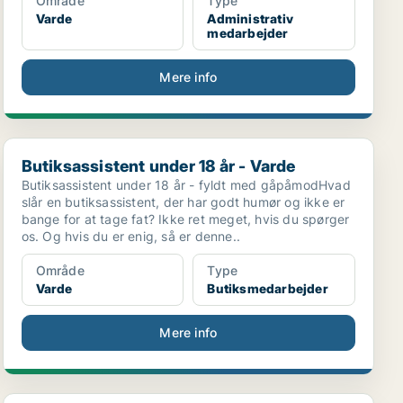
Område
Type
Varde
Administrativ
medarbejder
Mere info
Butiksassistent under 18 år - Varde
Butiksassistent under 18 år - Varde
Butiksassistent under 18 år - fyldt med gåpåmodHvad
slår en butiksassistent, der har godt humør og ikke er
bange for at tage fat? Ikke ret meget, hvis du spørger
os. Og hvis du er enig, så er denne..
Område
Type
Varde
Butiksmedarbejder
Mere info