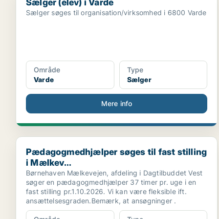
Sælger (elev) i Varde
Sælger søges til organisation/virksomhed i 6800 Varde
Område
Type
Varde
Sælger
Mere info
Pædagogmedhjælper søges til fast stilling i Mælkev..
Pædagogmedhjælper søges til fast stilling
i Mælkev...
Børnehaven Mælkevejen, afdeling i Dagtilbuddet Vest
søger en pædagogmedhjælper 37 timer pr. uge i en
fast stilling pr.1.10.2026. Vi kan være fleksible ift.
ansættelsesgraden.Bemærk, at ansøgninger .