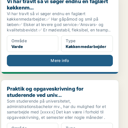
Vi har travlt så vi søger endnu en faglært
køkkenm...
Vi har travlt så vi søger endnu en faglært
køkkenmedarbejder.✅ Har gåpåmod og smil på
læben✅ Elsker at levere god service✅Ansvars- og
kvalitetsbevidst ✅ Er mødestabil, fleksibel, en teamp..
Område
Type
Varde
Køkkenmedarbejder
Mere info
..
Praktik og opgaveskrivning for studerende ved univ...
Praktik og opgaveskrivning for
studerende ved univ...
Som studerende på universitetet,
administrationsbachelor mv., har du mulighed for et
samarbejde med [xxxxx] Det kan være i forhold til
opgaveskrivning, et semester eller nogle måneder .