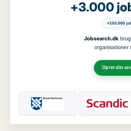
+3.000 jo
+100.000 j
Jobsearch.dk
bruge
organisationer 
Opret din a