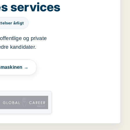
s services
elser årligt
offentlige og private
edre kandidater.
esmaskinen →