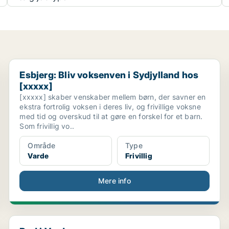
Esbjerg: Bliv voksenven i Sydjylland hos [xxxxx]
Esbjerg: Bliv voksenven i Sydjylland hos
[xxxxx]
[xxxxx] skaber venskaber mellem børn, der savner en
ekstra fortrolig voksen i deres liv, og frivillige voksne
med tid og overskud til at gøre en forskel for et barn.
Som frivillig vo..
Område
Type
Varde
Frivillig
Mere info
Bud i Varde