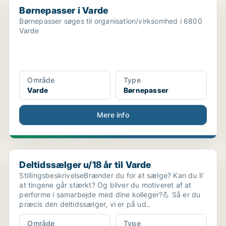
Børnepasser i Varde
Børnepasser i Varde
Børnepasser søges til organisation/virksomhed i 6800
Varde
Område
Type
Varde
Børnepasser
Mere info
Deltidssælger u/18 år til Varde
Deltidssælger u/18 år til Varde
StillingsbeskrivelseBrænder du for at sælge? Kan du li’
at tingene går stærkt? Og bliver du motiveret af at
performe i samarbejde med dine kolleger?💪 Så er du
præcis den deltidssælger, vi er på ud..
Område
Type