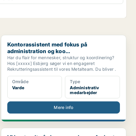
Kontorassistent med fokus på administration og koo...
Kontorassistent med fokus på
administration og koo...
Har du flair for mennesker, struktur og koordinering?
Hos [xxxxx] Esbjerg søger vi en engageret
Rekrutteringsassistent til vores Metalteam. Du bliver .
Område
Type
Varde
Administrativ
medarbejder
Mere info
Vi har travlt så vi søger endnu en faglært køkkenm...