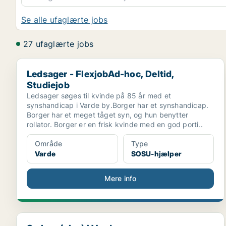
Se alle ufaglærte jobs
27 ufaglærte jobs
Ledsager - FlexjobAd-hoc, Deltid, Studiejob
Ledsager - FlexjobAd-hoc, Deltid,
Studiejob
Ledsager søges til kvinde på 85 år med et
synshandicap i Varde by.Borger har et synshandicap.
Borger har et meget tåget syn, og hun benytter
rollator. Borger er en frisk kvinde med en god porti..
Område
Type
Varde
SOSU-hjælper
Mere info
Sælger (elev) i Varde