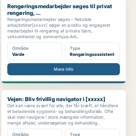
Rengøringsmedarbejder søges til privat rengøring, ...
Rengøringsmedarbejder søges til privat
rengøring, ...
Rengøringsmedarbejder søges – fleksible
arbejdstider[xxxxx] søger en positiv og engageret
medarbejder til rengøring af private hjem,
virksomheder og sommerhuse.Arb..
Område
Type
Varde
Rengøringsassistent
Mere info
Vejen: Bliv frivillig navigator i [xxxxx]
Vejen: Bliv frivillig navigator i [xxxxx]
Det kan være svært for alle, der får kræft, at håndtere
et belastende sygdoms- og behandlingsforløb. Ofte
skal man navigere i store mængder information,
mange aftaler, undersøgelser og behandling..
Område
Type