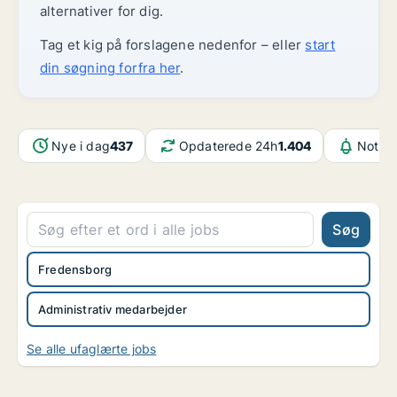
alternativer for dig.
Tag et kig på forslagene nedenfor – eller
start
din søgning forfra her
.
Nye i dag
437
Opdaterede 24h
1.404
Notifi
Søg
Fredensborg
Administrativ medarbejder
Se alle ufaglærte jobs