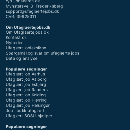
c/o Jobsearch.dk
Mynstersvej 3, Frederiksberg
support@ufaglaertejobs.dk
CVR: 39925311
Om Ufaglaertejobs.dk
Om Ufaglaertejobs.dk
Kontakt os
Nyheder
Ufaglært jobleksikon
Spørgsmål og svar om ufaglærte jobs
Data og analyse
Populære søgninger
Ufaglært job Aarhus
Ufaglært job Aalborg
Ufaglært job Esbjerg
Ufaglært job Randers
Ufaglært job Kolding
Ufaglært job Hjørring
Ufaglært job Helsingør
Job i butik ufaglært
Ufaglært SOSU-hjælper
Populære søgninger