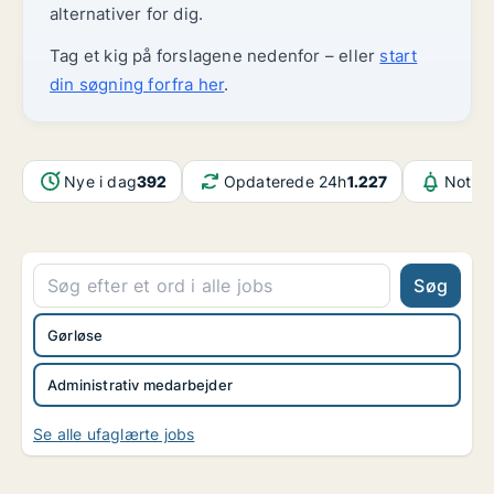
alternativer for dig.
Tag et kig på forslagene nedenfor – eller
start
din søgning forfra her
.
Nye i dag
392
Opdaterede 24h
1.227
Notifi
Søg
Gørløse
Administrativ medarbejder
Se alle ufaglærte jobs