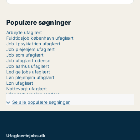
Populære søgninger
Arbejde ufaglært
Fuldtidsjob københavn ufaglært
Job i psykiatrien ufaglært
Job plejehjem ufaglært
Job som ufaglært
Job ufaglært odense
Job aarhus ufaglært
Ledige jobs ufaglært
Løn plejehjem ufaglært
Løn ufaglært
Nattevagt ufaglært
Ufaglært arbejde randers
Ufaglært job herning
Se alle populære søgninger
Ufaglært job lolland falster
Ufaglært job nykøbing f
Ufaglært job nykøbing mors
Ufaglært maler løn
Ufaglært plejehjemsmedhjælper løn
Ufaglært pædagog løn
Ufaglaertejobs.dk
Vikar ufaglært