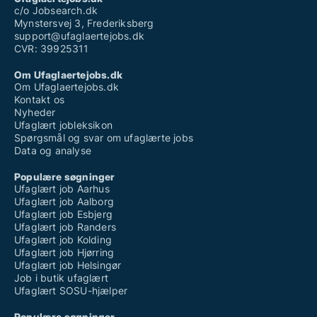
Ufaglært servicemedarbejder løn
c/o Jobsearch.dk
Mynstersvej 3, Frederiksberg
support@ufaglaertejobs.dk
CVR: 39925311
Om Ufaglaertejobs.dk
Om Ufaglaertejobs.dk
Kontakt os
Nyheder
Ufaglært jobleksikon
Spørgsmål og svar om ufaglærte jobs
Data og analyse
Populære søgninger
Ufaglært job Aarhus
Ufaglært job Aalborg
Ufaglært job Esbjerg
Ufaglært job Randers
Ufaglært job Kolding
Ufaglært job Hjørring
Ufaglært job Helsingør
Job i butik ufaglært
Ufaglært SOSU-hjælper
Populære søgninger