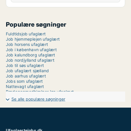
Populære søgninger
Fuldtidsjob ufaglært
Job hjemmeplejen ufaglært
Job horsens ufaglært
Job i københavn ufaglært
Job kalundborg ufaglært
Job nordjylland ufaglært
Job til søs ufaglært
Job ufaglært sjælland
Job aarhus ufaglært
Jobs som ufaglært
Nattevagt ufaglært
Pædagogmedhjælper løn ufaglært
Ufaglært butiksassistent løn
Se alle populære søgninger
Ufaglært entreprenør løn
Ufaglært job hedensted
Ufaglært job lolland falster
Ufaglært job slagelse kommune
Ufaglært job sønderjylland
Ufaglært natarbejde
Ufaglaertejobs.dk