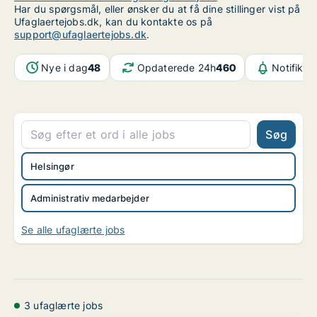
Har du spørgsmål, eller ønsker du at få dine stillinger vist på
Ufaglaertejobs.dk, kan du kontakte os på
support@ufaglaertejobs.dk
.
Nye i dag
48
Opdaterede 24h
460
Notifikat
Søg
Helsingør
Administrativ medarbejder
Se alle ufaglærte jobs
3 ufaglærte jobs