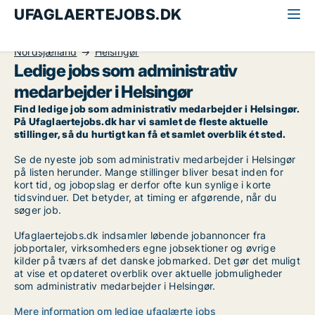
UFAGLAERTEJOBS.DK
Alle ufaglærte jobs
Administrativ medarbejder
Nordsjælland
Helsingør
Ledige jobs som administrativ
medarbejder i Helsingør
Find ledige job som administrativ medarbejder i Helsingør.
På Ufaglaertejobs.dk har vi samlet de fleste aktuelle
stillinger, så du hurtigt kan få et samlet overblik ét sted.
Se de nyeste job som administrativ medarbejder i Helsingør
på listen herunder. Mange stillinger bliver besat inden for
kort tid, og jobopslag er derfor ofte kun synlige i korte
tidsvinduer. Det betyder, at timing er afgørende, når du
søger job.
Ufaglaertejobs.dk indsamler løbende jobannoncer fra
jobportaler, virksomheders egne jobsektioner og øvrige
kilder på tværs af det danske jobmarked. Det gør det muligt
at vise et opdateret overblik over aktuelle jobmuligheder
som administrativ medarbejder i Helsingør.
Mere information om ledige ufaglærte jobs