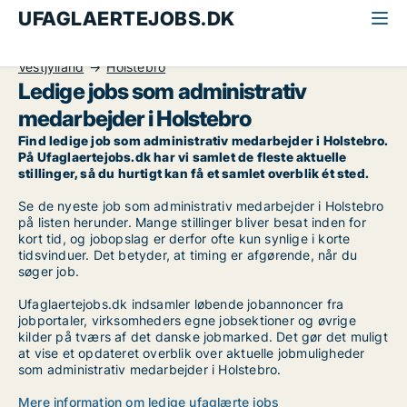
UFAGLAERTEJOBS.DK
Alle ufaglærte jobs
Administrativ medarbejder
Vestjylland
Holstebro
Ledige jobs som administrativ
medarbejder i Holstebro
Find ledige job som administrativ medarbejder i Holstebro.
På Ufaglaertejobs.dk har vi samlet de fleste aktuelle
stillinger, så du hurtigt kan få et samlet overblik ét sted.
Se de nyeste job som administrativ medarbejder i Holstebro
på listen herunder. Mange stillinger bliver besat inden for
kort tid, og jobopslag er derfor ofte kun synlige i korte
tidsvinduer. Det betyder, at timing er afgørende, når du
søger job.
Ufaglaertejobs.dk indsamler løbende jobannoncer fra
jobportaler, virksomheders egne jobsektioner og øvrige
kilder på tværs af det danske jobmarked. Det gør det muligt
at vise et opdateret overblik over aktuelle jobmuligheder
som administrativ medarbejder i Holstebro.
Mere information om ledige ufaglærte jobs