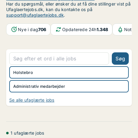
Har du spørgsmål, eller ønsker du at få dine stillinger vist på
Ufaglaertejobs.dk, kan du kontakte os på
support@ufaglaertejobs.dk
.
Nye i dag
706
Opdaterede 24h
1.348
Notifi
Søg
Holstebro
Administrativ medarbejder
Se alle ufaglærte jobs
1 ufaglærte jobs