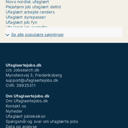
Novo nordisk ufaglært
Plejehjem job ufaglært deltid
Ufaglært arbejde randers
Ufaglært dyrepasser
Ufaglært job fyn
Ufaglært job gentofte
Ufaglært job ikast
Se alle populære søgninger
Ufaglært job kbh
Ufaglært job lego
Ufaglært job løn
Ufaglært job odense fuldtid
Ufaglært rengøringsassistent løn
Ufaglært skovarbejder
Ufaglaertejobs.dk
Vikar ufaglært
c/o Jobsearch.dk
Mynstersvej 3, Frederiksberg
support@ufaglaertejobs.dk
CVR: 39925311
Om Ufaglaertejobs.dk
Om Ufaglaertejobs.dk
Kontakt os
Nyheder
Ufaglært jobleksikon
Spørgsmål og svar om ufaglærte jobs
Data og analyse