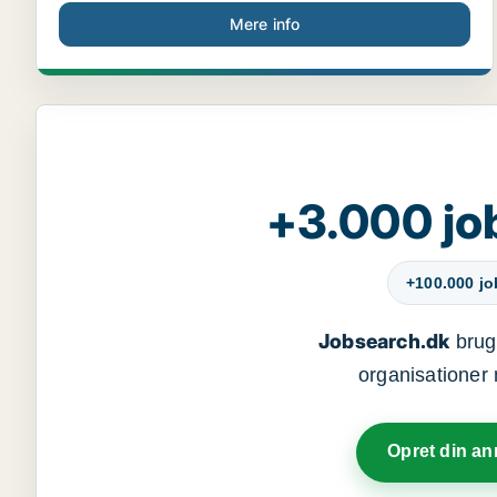
Mere info
+3.000 jo
+100.000 j
Jobsearch.dk
bruge
organisationer 
Opret din a