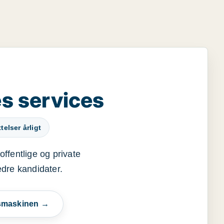
s services
elser årligt
offentlige og private
edre kandidater.
esmaskinen →