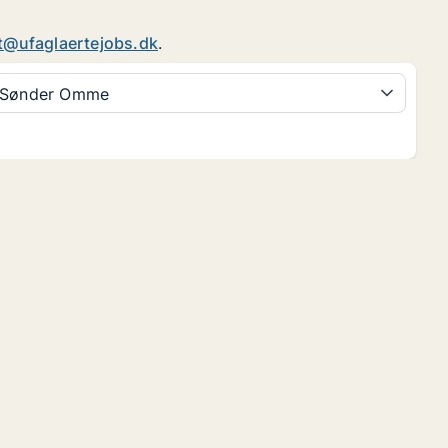
t@ufaglaertejobs.dk
.
Sønder Omme