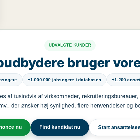
UDVALGTE KUNDER
budbydere bruger vore
obsøgere
+1.000.000 jobsøgere i databasen
+1.200 ansætt
s af tusindvis af virksomheder, rekrutteringsbureauer, 
mv., der ønsker høj synlighed, flere henvendelser og b
nnonce nu
Find kandidat nu
Start ansættels