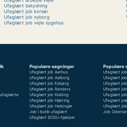
Ufaglært arbejde vejle
Ufaglært betydning
Ufaglært job korsør
Ufaglært job nyborg
Ufaglært job vejle sygehus
dk
Populære søgninger
Populære 
Ufaglært job Aarhus
Ufaglært jo
Ufaglært job Aalborg
Ufaglært job
Ufaglært job Esbjerg
Ufaglært job
Ufaglært job Randers
Ufaglært jo
ufaglærte
Ufaglært job Kolding
Ufaglært job
Ufaglært job Hjørring
Ufaglært p
Ufaglært job Helsingør
Ufaglært jo
Job i butik ufaglært
Job Odense 
Ufaglært SOSU-hjælper