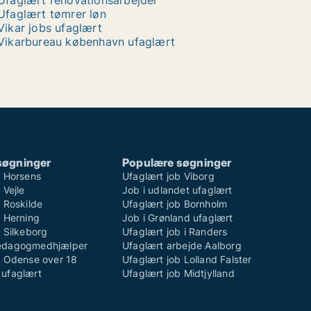
Ufaglært renovationsarbejder
Ufaglært tømrer løn
Vikar jobs ufaglært
Vikarbureau københavn ufaglært
søgninger
Populære søgninger
b Horsens
Ufaglært job Viborg
 Vejle
Job i udlandet ufaglært
 Roskilde
Ufaglært job Bornholm
b Herning
Job i Grønland ufaglært
 Silkeborg
Ufaglært job i Randers
ædagogmedhjælper
Ufaglært arbejde Aalborg
b Odense over 18
Ufaglært job Lolland Falster
ufaglært
Ufaglært job Midtjylland