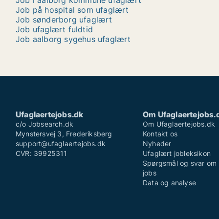
Job i aalborg kommune ufaglært
Job på hospital som ufaglært
Job sønderborg ufaglært
Job ufaglært fuldtid
Job aalborg sygehus ufaglært
Ufaglaertejobs.dk
Om Ufaglaertejobs.
c/o Jobsearch.dk
Om Ufaglaertejobs.dk
Mynstersvej 3, Frederiksberg
Kontakt os
support@ufaglaertejobs.dk
Nyheder
CVR: 39925311
Ufaglært jobleksikon
Spørgsmål og svar om 
jobs
Data og analyse