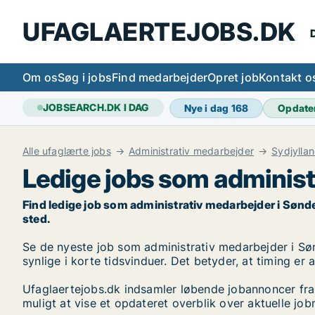
UFAGLAERTEJOBS.DK
D
Om os
Søg i jobs
Find medarbejder
Opret job
Kontakt o
JOBSEARCH.DK I DAG
Nye i dag
168
Opdate
Alle ufaglærte jobs
Administrativ medarbejder
Sydjylla
Ledige jobs som adminis
Find ledige job som administrativ medarbejder i Sønder 
sted.
Se de nyeste job som administrativ medarbejder i Sønd
synlige i korte tidsvinduer. Det betyder, at timing er
Ufaglaertejobs.dk indsamler løbende jobannoncer fra
muligt at vise et opdateret overblik over aktuelle 