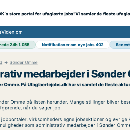
K´s store portal for ufaglærte jobs! Vi samler de fleste ufagl
s
Viden om
rede 24h
1.055
Notifikationer om nye jobs
402
Senest
nd
Sønder Omme
trativ medarbejder i Sønde
Omme. På Ufaglaertejobs.dk har vi samlet de fleste aktuelle
er Omme på listen herunder. Mange stillinger bliver besat
 afgørende, når du søger job.
 jobportaler, virksomheders egne jobsektioner og øvrige 
jobmuligheder som administrativ medarbejder i Sønder Omm