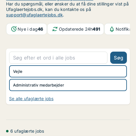
Har du spørgsmål, eller ønsker du at få dine stillinger vist på
Ufaglaertejobs.dk, kan du kontakte os på
support@ufaglaertejobs.dk
.
Nye i dag
46
Opdaterede 24h
491
Notifikat
Søg
Vejle
Administrativ medarbejder
Se alle ufaglærte jobs
6 ufaglærte jobs