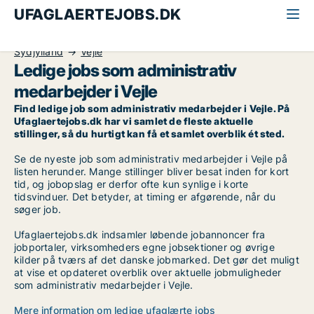
UFAGLAERTEJOBS.DK
Alle ufaglærte jobs
Administrativ medarbejder
Sydjylland
Vejle
Ledige jobs som administrativ
medarbejder i Vejle
Find ledige job som administrativ medarbejder i Vejle. På
Ufaglaertejobs.dk har vi samlet de fleste aktuelle
stillinger, så du hurtigt kan få et samlet overblik ét sted.
Se de nyeste job som administrativ medarbejder i Vejle på
listen herunder. Mange stillinger bliver besat inden for kort
tid, og jobopslag er derfor ofte kun synlige i korte
tidsvinduer. Det betyder, at timing er afgørende, når du
søger job.
Ufaglaertejobs.dk indsamler løbende jobannoncer fra
jobportaler, virksomheders egne jobsektioner og øvrige
kilder på tværs af det danske jobmarked. Det gør det muligt
at vise et opdateret overblik over aktuelle jobmuligheder
som administrativ medarbejder i Vejle.
Mere information om ledige ufaglærte jobs