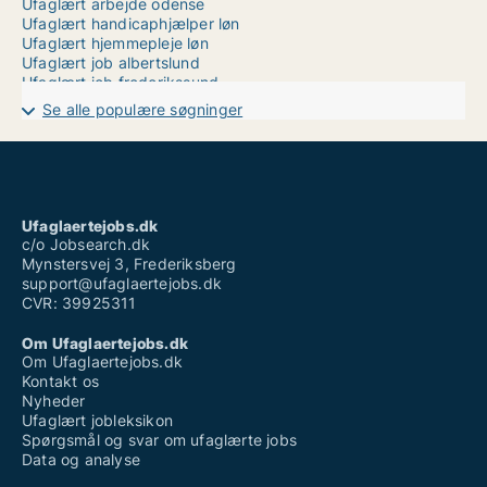
Ufaglært arbejde odense
Ufaglært handicaphjælper løn
Ufaglært hjemmepleje løn
Ufaglært job albertslund
Ufaglært job frederikssund
Ufaglært job lyngby
Se alle populære søgninger
Ufaglært job odense fuldtid
Ufaglært job silkeborg
Ufaglært lægesekretær
Ufaglært skraldemand løn
Ufaglært tømrer løn
Vikar ufaglært
Ufaglaertejobs.dk
Weekend job ufaglært
c/o Jobsearch.dk
Mynstersvej 3, Frederiksberg
support@ufaglaertejobs.dk
CVR: 39925311
Om Ufaglaertejobs.dk
Om Ufaglaertejobs.dk
Kontakt os
Nyheder
Ufaglært jobleksikon
Spørgsmål og svar om ufaglærte jobs
Data og analyse