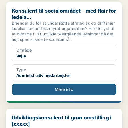
Konsulent til socialområdet – med flair for ledels...
Konsulent til socialområdet – med flair for
ledels...
Brænder du for at understøtte strategisk og driftsnær
ledelse i en politisk styret organisation? Har du lyst til
at bidrage til at udvikle tværgående løsninger på det
højt specialiserede socialområ..
Område
Vejle
Type
Administrativ medarbejder
Mere info
Udviklingskonsulent til grøn omstilling i [xxxxx]
Udviklingskonsulent til grøn omstilling i
[xxxxx]