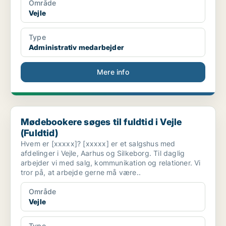
Område
Vejle
Type
Administrativ medarbejder
Mere info
Mødebookere søges til fuldtid i Vejle (Fuldtid)
Mødebookere søges til fuldtid i Vejle
(Fuldtid)
Hvem er [xxxxx]? [xxxxx] er et salgshus med
afdelinger i Vejle, Aarhus og Silkeborg. Til daglig
arbejder vi med salg, kommunikation og relationer. Vi
tror på, at arbejde gerne må være..
Område
Vejle
Type