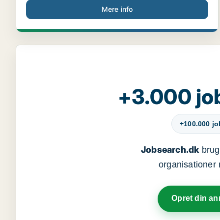
Mere info
+3.000 jo
+100.000 j
Jobsearch.dk
bruge
organisationer 
Opret din a