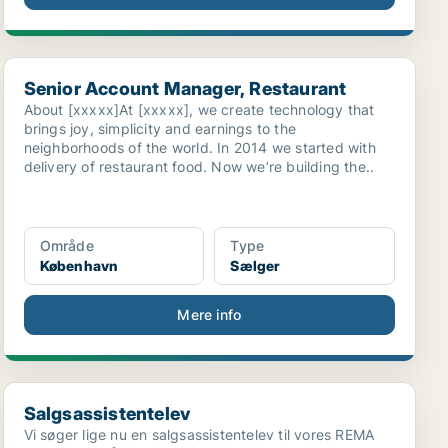
Senior Account Manager, Restaurant
Senior Account Manager, Restaurant
About [xxxxx]At [xxxxx], we create technology that
brings joy, simplicity and earnings to the
neighborhoods of the world. In 2014 we started with
delivery of restaurant food. Now we’re building the..
Område
Type
København
Sælger
Mere info
Salgsassistentelev
Salgsassistentelev
Vi søger lige nu en salgsassistentelev til vores REMA