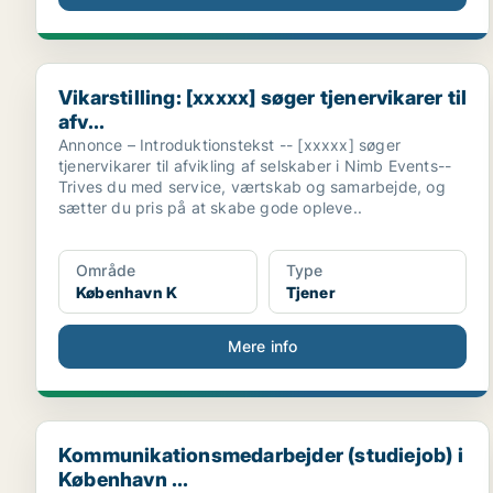
Vikarstilling: [xxxxx] søger tjenervikarer til afv...
Vikarstilling: [xxxxx] søger tjenervikarer til
afv...
Annonce – Introduktionstekst -- [xxxxx] søger
tjenervikarer til afvikling af selskaber i Nimb Events--
Trives du med service, værtskab og samarbejde, og
sætter du pris på at skabe gode opleve..
Område
Type
København K
Tjener
Mere info
Kommunikationsmedarbejder (studiejob) i København 
Kommunikationsmedarbejder (studiejob) i
København ...