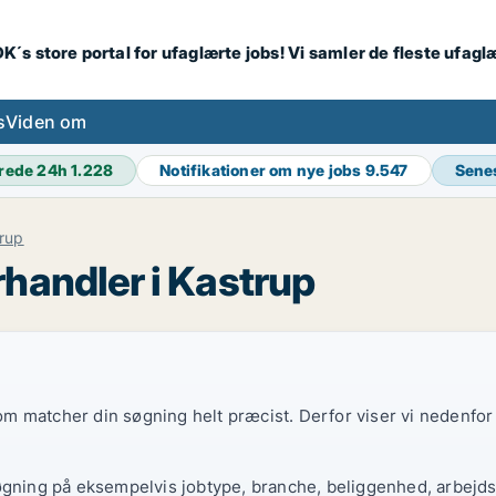
K´s store portal for ufaglærte jobs! Vi samler de fleste ufagl
s
Viden om
rede 24h
1.228
Notifikationer om nye jobs
9.547
Sene
rup
handler i Kastrup
 som matcher din søgning helt præcist. Derfor viser vi nedenfo
øgning på eksempelvis jobtype, branche, beliggenhed, arbejdst