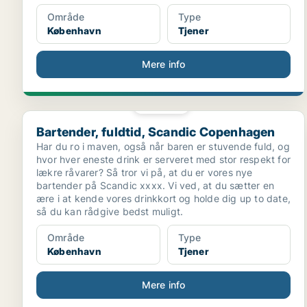
Område
Type
København
Tjener
Mere info
PLATIN
Bartender, fuldtid, Scandic Copenhagen
Bartender, fuldtid, Scandic Copenhagen
Har du ro i maven, også når baren er stuvende fuld, og
hvor hver eneste drink er serveret med stor respekt for
lækre råvarer? Så tror vi på, at du er vores nye
bartender på Scandic xxxx. Vi ved, at du sætter en
ære i at kende vores drinkkort og holde dig up to date,
så du kan rådgive bedst muligt.
Område
Type
København
Tjener
Mere info