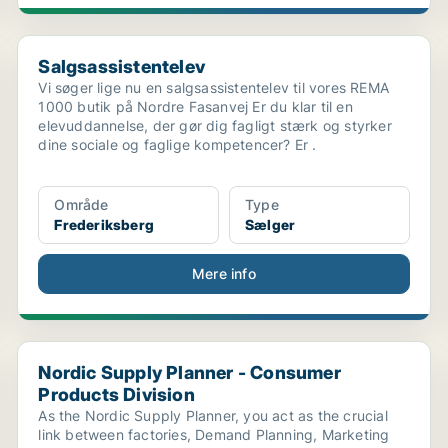
Salgsassistentelev
Salgsassistentelev
Vi søger lige nu en salgsassistentelev til vores REMA
1000 butik på Nordre Fasanvej Er du klar til en
elevuddannelse, der gør dig fagligt stærk og styrker
dine sociale og faglige kompetencer? Er .
Område
Type
Frederiksberg
Sælger
Mere info
Nordic Supply Planner - Consumer Products Division
Nordic Supply Planner - Consumer
Products Division
As the Nordic Supply Planner, you act as the crucial
link between factories, Demand Planning, Marketing