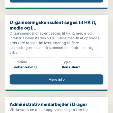
Organiseringskonsulent søges til HK it, medie og i...
Organiseringskonsulent søges til HK it,
medie og i...
Organiseringskonsulent søges til HK it, medie og
industri Hovedstaden Vil du være med til at opbygge
stærkere faglige fællesskaber og få flere
lønmodtagere til at stå sammen om bedre løn- og
arbe..
Område
Type
København S
Konsulent
Mere info
...
Administrativ medarbejder i Dragør
Administrativ medarbejder i Dragør
Vil du være en del af opgaveløsningen i en lille