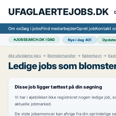
UFAGLAERTEJOBS.DK
D
Om os
Søg i jobs
Find medarbejder
Opret job
Kontakt o
JOBSEARCH.DK I DAG
Nye i dag
401
Opdate
Alle ufaglærte jobs
Blomsterhandler
København
Kast
Ledige jobs som blomster
Disse job ligger tættest på din søgning
Vi har i øjeblikket ikke registreret nogen ledige job,
aktuelle jobmarked.
De viste jobannoncer kan afvige fra din oprindelige s