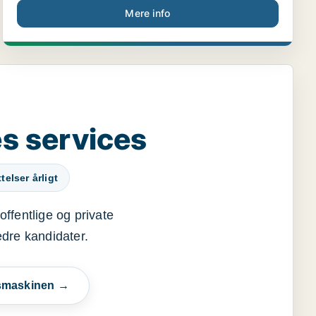
Mere info
s services
elser årligt
offentlige og private
edre kandidater.
esmaskinen →