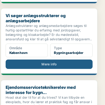
Vi søger anlægsstruktører og anlægsarbejdere
Vi søger anlægsstruktører og
anlægsarbejdere
Anlægsstruktører og anlægsmedarbejdere søges til
hurtig opstart!Har du erfaring med jordopgaver,
belægning og kloakarbejde? Er du mødestabil,
ansvarsfuld og klar til at gå selvstændigt til opgavern..
Område
Type
København
Bygningsarbejder
Mere info
Ejendomsserviceteknikerelev med interesse for bygn...
Ejendomsserviceteknikerelev med
interesse for bygn...
Hvad skal der til for at du trives? Vi kan tilbyde en
elevplads, hvor du lærer et praktisk fag og får ansvar i