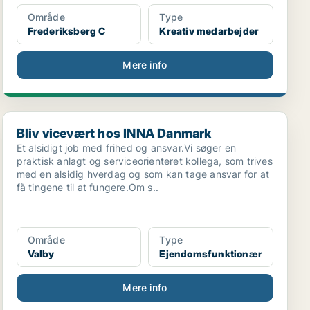
Område
Type
Frederiksberg C
Kreativ medarbejder
Mere info
Bliv vicevært hos INNA Danmark
Bliv vicevært hos INNA Danmark
Et alsidigt job med frihed og ansvar.Vi søger en
praktisk anlagt og serviceorienteret kollega, som trives
med en alsidig hverdag og som kan tage ansvar for at
få tingene til at fungere.Om s..
Område
Type
Valby
Ejendomsfunktionær
Mere info