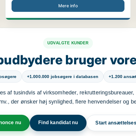
Mere info
UDVALGTE KUNDER
budbydere bruger vore
obsøgere
+1.000.000 jobsøgere i databasen
+1.200 ansætt
s af tusindvis af virksomheder, rekrutteringsbureauer, 
mv., der ønsker høj synlighed, flere henvendelser og b
nnonce nu
Find kandidat nu
Start ansættels