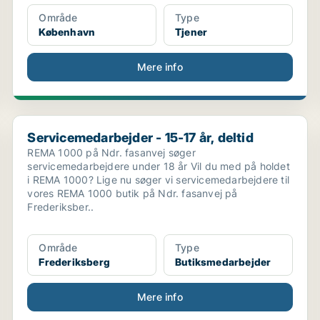
Område
Type
København
Tjener
Mere info
Servicemedarbejder - 15-17 år, deltid
Servicemedarbejder - 15-17 år, deltid
REMA 1000 på Ndr. fasanvej søger
servicemedarbejdere under 18 år Vil du med på holdet
i REMA 1000? Lige nu søger vi servicemedarbejdere til
vores REMA 1000 butik på Ndr. fasanvej på
Frederiksber..
Område
Type
Frederiksberg
Butiksmedarbejder
Mere info