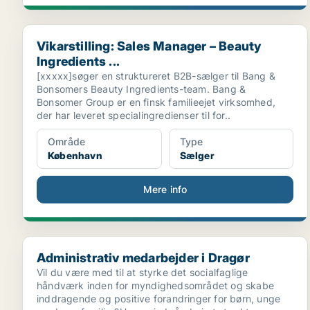
Vikarstilling: Sales Manager – Beauty Ingredients ...
Vikarstilling: Sales Manager – Beauty
Ingredients ...
[xxxxx]søger en struktureret B2B-sælger til Bang &
Bonsomers Beauty Ingredients-team. Bang &
Bonsomer Group er en finsk familieejet virksomhed,
der har leveret specialingredienser til for..
Område
Type
København
Sælger
Mere info
Administrativ medarbejder i Dragør
Administrativ medarbejder i Dragør
Vil du være med til at styrke det socialfaglige
håndværk inden for myndighedsområdet og skabe
inddragende og positive forandringer for børn, unge