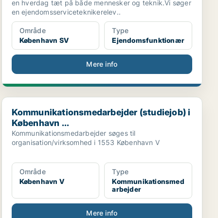
en hverdag tæt på både mennesker og teknik.Vi søger
en ejendomsserviceteknikerelev..
Område
Type
København SV
Ejendomsfunktionær
Mere info
Kommunikationsmedarbejder (studiejob) i København ...
Kommunikationsmedarbejder (studiejob) i
København ...
Kommunikationsmedarbejder søges til
organisation/virksomhed i 1553 København V
Område
Type
København V
Kommunikationsmed
arbejder
Mere info