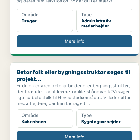
og deres familier?Hos os indgår du i et stærkt .
Område
Type
Dragør
Administrativ
medarbejder
Mere info
Betonfolk eller bygningsstruktør søges til projekt...
Betonfolk eller bygningsstruktør søges til
projekt...
Er du en erfaren betonarbejder eller bygningsstruktør,
der brænder for at levere kvalitetshåndværk?Vi søger
lige nu betonfolk til Hovedstadsområdet. Vi leder efter
medarbejdere, der kan bidrage til..
Område
Type
København
Bygningsarbejder
Mere info