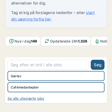
alternativer for dig.
Tag et kig på forslagene nedenfor – eller
start
din søgning forfra her
.
Nye i dag
149
Opdaterede 24h
1.326
Notifi
Søg
Gørlev
Cafémedarbejder
Se alle ufaglærte jobs