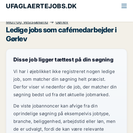
UFAGLAERTEJOBS.DK
Alle ufaglærte jobs
Cafémedarbejder
Midt-og Vestsjælland
Gørlev
Ledige jobs som cafémedarbejder i
Gørlev
Disse job ligger tættest på din søgning
Vi har i øjeblikket ikke registreret nogen ledige
job, som matcher din søgning helt præcist.
Derfor viser vi nedenfor de job, der matcher din
søgning bedst ud fra det aktuelle jobmarked.
De viste jobannoncer kan afvige fra din
oprindelige søgning på eksempelvis jobtype,
branche, beliggenhed, arbejdstid eller løn, men
de er udvalgt, fordi de kan være relevante