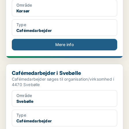
Område
Korsør
Type
Cafémedarbejder
Mere info
Cafémedarbejder i Svebølle
Cafémedarbejder i Svebølle
Cafémedarbejder søges til organisation/virksomhed i
4470 Svebølle
Område
Svebølle
Type
Cafémedarbejder