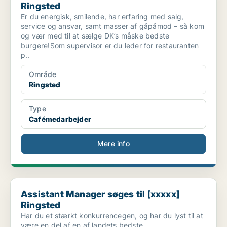
Ringsted
Er du energisk, smilende, har erfaring med salg,
service og ansvar, samt masser af gåpåmod – så kom
og vær med til at sælge DK’s måske bedste
burgere!Som supervisor er du leder for restauranten
p..
Område
Ringsted
Type
Cafémedarbejder
Mere info
Assistant Manager søges til [xxxxx] Ringsted
Assistant Manager søges til [xxxxx]
Ringsted
Har du et stærkt konkurrencegen, og har du lyst til at
være en del af en af landets bedste