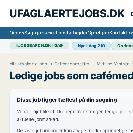
UFAGLAERTEJOBS.DK
D
Om os
Søg i jobs
Find medarbejder
Opret job
Kontakt o
JOBSEARCH.DK I DAG
Nye i dag
210
Opdate
Alle ufaglærte jobs
Cafémedarbejder
Midt-og Vestsjæll
Ledige jobs som cafémeda
Disse job ligger tættest på din søgning
Vi har i øjeblikket ikke registreret nogen ledige job,
aktuelle jobmarked.
De viste jobannoncer kan afvige fra din oprindelige s