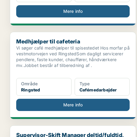
Mere info
Medhjælper til cafeteria
Medhjælper til cafeteria
Vi søger café medhjælper til spisestedet Hos morfar på
vestmotorvejen ved RingstedSom dagligt servicerer
pendlere, faste kunder, chauffører, håndværkere
mv.Jobbet består af tilberedning af .
Område
Type
Ringsted
Cafémedarbejder
Mere info
Supervisor-Skift Manager deltid/fuldtid, Ringsted
Supervisor-Skift Manager deltid/fuldtid,