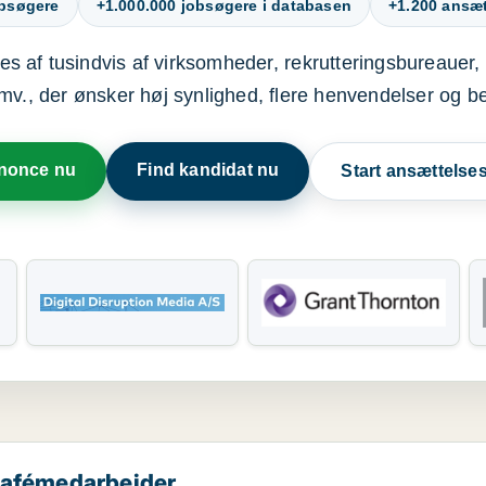
obsøgere
+1.000.000 jobsøgere i databasen
+1.200 ansætt
s af tusindvis af virksomheder, rekrutteringsbureauer, 
mv., der ønsker høj synlighed, flere henvendelser og b
nnonce nu
Find kandidat nu
Start ansættels
 cafémedarbejder