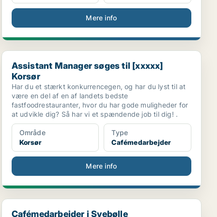
Mere info
Assistant Manager søges til [xxxxx] Korsør
Assistant Manager søges til [xxxxx]
Korsør
Har du et stærkt konkurrencegen, og har du lyst til at
være en del af en af landets bedste
fastfoodrestauranter, hvor du har gode muligheder for
at udvikle dig? Så har vi et spændende job til dig! .
Område
Type
Korsør
Cafémedarbejder
Mere info
Cafémedarbejder i Svebølle
Cafémedarbejder i Svebølle