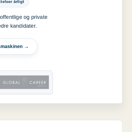
elser årligt
offentlige og private
edre kandidater.
esmaskinen →