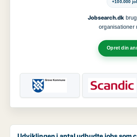
+100.000 j
Jobsearch.dk
bruge
organisationer 
Opret din a
Udviklingen i antal udbudte jobs som