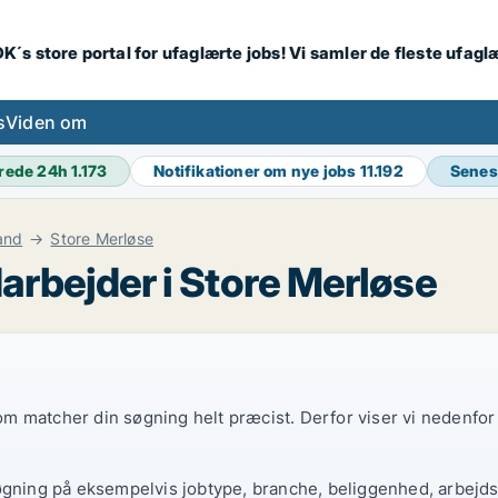
K´s store portal for ufaglærte jobs! Vi samler de fleste ufagl
s
Viden om
rede 24h
1.173
Notifikationer om nye jobs
11.192
Senes
and
Store Merløse
rbejder i Store Merløse
 som matcher din søgning helt præcist. Derfor viser vi nedenfo
øgning på eksempelvis jobtype, branche, beliggenhed, arbejdst