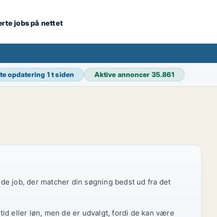
ærte jobs på nettet
te opdatering
1 t siden
Aktive annoncer
35.861
r de job, der matcher din søgning bedst ud fra det
id eller løn, men de er udvalgt, fordi de kan være