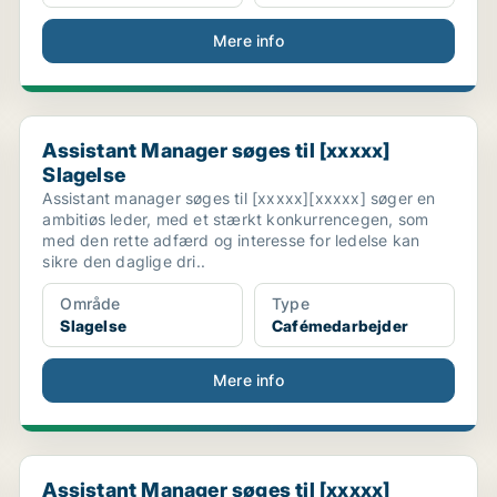
Mere info
Assistant Manager søges til [xxxxx] Slagelse
Assistant Manager søges til [xxxxx]
Slagelse
Assistant manager søges til [xxxxx][xxxxx] søger en
ambitiøs leder, med et stærkt konkurrencegen, som
med den rette adfærd og interesse for ledelse kan
sikre den daglige dri..
Område
Type
Slagelse
Cafémedarbejder
Mere info
Assistant Manager søges til [xxxxx] Ringsted
Assistant Manager søges til [xxxxx]