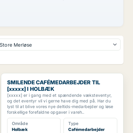
Store Merløse
E
SMILENDE CAFÉMEDARBEJDER TIL [xxxxx] I HOLBÆK
SMILENDE CAFÉMEDARBEJDER TIL
[xxxxx] I HOLBÆK
[xxxxx] er i gang med et spændende væksteventyr,
og det eventyr vil vi gerne have dig med på. Har du
lyst til at blive vores nye deltids-medarbejder og løse
forskellige forefaldne opgaver i vareh..
Område
Type
Holbæk
Cafémedarbejder