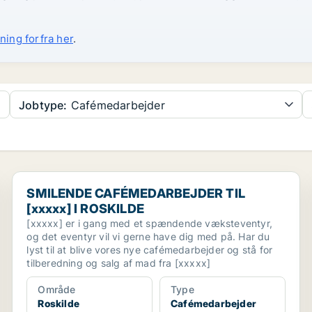
ning forfra her
.
Jobtype:
Cafémedarbejder
 ROS...
SMILENDE CAFÉMEDARBEJDER TIL [xxxxx] I ROSKILD
SMILENDE CAFÉMEDARBEJDER TIL
[xxxxx] I ROSKILDE
[xxxxx] er i gang med et spændende væksteventyr,
og det eventyr vil vi gerne have dig med på. Har du
lyst til at blive vores nye cafémedarbejder og stå for
tilberedning og salg af mad fra [xxxxx]
Område
Type
Roskilde
Cafémedarbejder