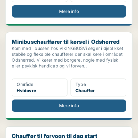
Mere info
Minibuschauffører til kørsel i Odsherred
Minibuschauffører til kørsel i Odsherred
Kom med i bussen hos VIKINGBUSVi søger i øjeblikket
stabile og fleksible chauffører der skal køre i området
Odsherred. Vi kører med borgere, nogle med fysisk
eller psykisk handicap og vi forven..
Område
Type
Hvidovre
Chauffør
Mere info
Chauffør til forvogn til dag start Karlslunde slut...
Chauffør til forvogn til dag start