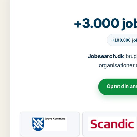
+3.000 jo
+100.000 j
Jobsearch.dk
bruge
organisationer 
Opret din a