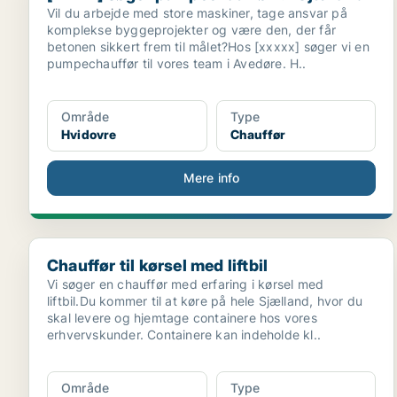
Vil du arbejde med store maskiner, tage ansvar på
komplekse byggeprojekter og være den, der får
betonen sikkert frem til målet?Hos [xxxxx] søger vi en
pumpechauffør til vores team i Avedøre. H..
Område
Type
Hvidovre
Chauffør
Mere info
Chauffør til kørsel med liftbil
Chauffør til kørsel med liftbil
Vi søger en chauffør med erfaring i kørsel med
liftbil.Du kommer til at køre på hele Sjælland, hvor du
skal levere og hjemtage containere hos vores
erhvervskunder. Containere kan indeholde kl..
Område
Type