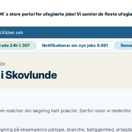
K´s store portal for ufaglærte jobs! Vi samler de fleste ufagl
s
Viden om
rede 24h
1.307
Notifikationer om nye jobs
8.691
Senes
nde
 i Skovlunde
 som matcher din søgning helt præcist. Derfor viser vi nedenfo
øgning på eksempelvis jobtype, branche, beliggenhed, arbejdst