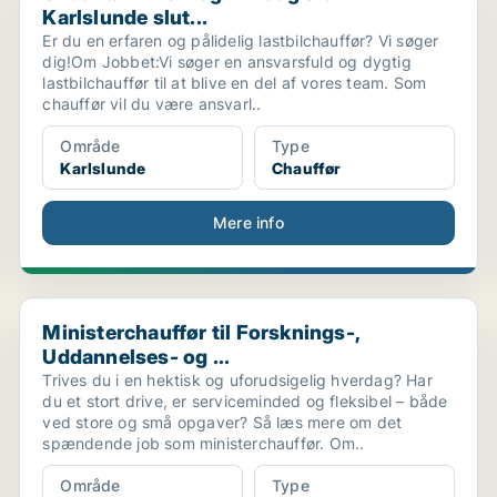
Karlslunde slut...
Er du en erfaren og pålidelig lastbilchauffør? Vi søger
dig!Om Jobbet:Vi søger en ansvarsfuld og dygtig
lastbilchauffør til at blive en del af vores team. Som
chauffør vil du være ansvarl..
Område
Type
Karlslunde
Chauffør
Mere info
Ministerchauffør til Forsknings-, Uddannelses- og ...
Ministerchauffør til Forsknings-,
Uddannelses- og ...
Trives du i en hektisk og uforudsigelig hverdag? Har
du et stort drive, er serviceminded og fleksibel – både
ved store og små opgaver? Så læs mere om det
spændende job som ministerchauffør. Om..
Område
Type