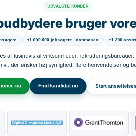
UDVALGTE KUNDER
budbydere bruger vore
obsøgere
+1.000.000 jobsøgere i databasen
+1.200 ansætt
s af tusindvis af virksomheder, rekrutteringsbureauer, 
mv., der ønsker høj synlighed, flere henvendelser og b
nnonce nu
Find kandidat nu
Start ansættels