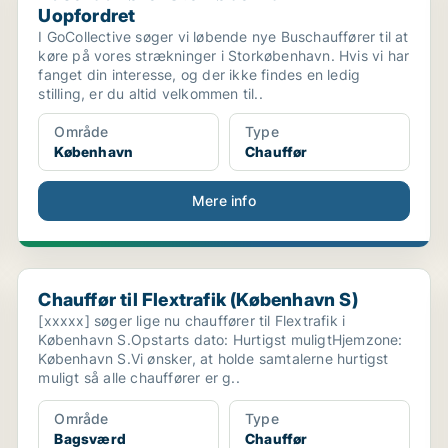
Uopfordret
I GoCollective søger vi løbende nye Buschauffører til at
køre på vores strækninger i Storkøbenhavn. Hvis vi har
fanget din interesse, og der ikke findes en ledig
stilling, er du altid velkommen til..
Område
Type
København
Chauffør
Mere info
Chauffør til Flextrafik (København S)
Chauffør til Flextrafik (København S)
[xxxxx] søger lige nu chauffører til Flextrafik i
København S.Opstarts dato: Hurtigst muligtHjemzone:
København S.Vi ønsker, at holde samtalerne hurtigst
muligt så alle chauffører er g..
Område
Type
Bagsværd
Chauffør