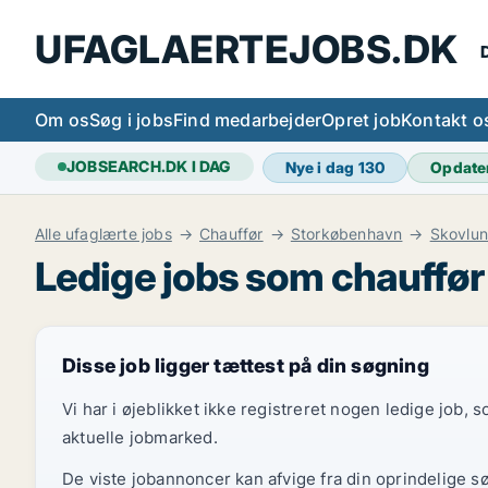
UFAGLAERTEJOBS.DK
D
Om os
Søg i jobs
Find medarbejder
Opret job
Kontakt o
JOBSEARCH.DK I DAG
Nye i dag
130
Opdate
Alle ufaglærte jobs
Chauffør
Storkøbenhavn
Skovlu
Ledige jobs som chauffør
Disse job ligger tættest på din søgning
Vi har i øjeblikket ikke registreret nogen ledige job,
aktuelle jobmarked.
De viste jobannoncer kan afvige fra din oprindelige s