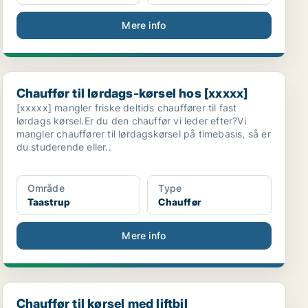
Mere info
Chauffør til lørdags-kørsel hos [xxxxx]
Chauffør til lørdags-kørsel hos [xxxxx]
[xxxxx] mangler friske deltids chauffører til fast
lørdags kørsel.Er du den chauffør vi leder efter?Vi
mangler chauffører til lørdagskørsel på timebasis, så er
du studerende eller..
Område
Type
Taastrup
Chauffør
Mere info
Chauffør til kørsel med liftbil
Chauffør til kørsel med liftbil