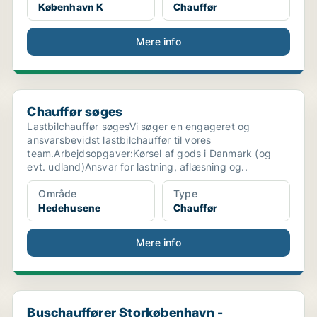
København K
Chauffør
Mere info
Chauffør søges
Chauffør søges
Lastbilchauffør søgesVi søger en engageret og
ansvarsbevidst lastbilchauffør til vores
team.Arbejdsopgaver:Kørsel af gods i Danmark (og
evt. udland)Ansvar for lastning, aflæsning og..
Område
Type
Hedehusene
Chauffør
Mere info
Buschauffører Storkøbenhavn - Uopfordret
Buschauffører Storkøbenhavn -