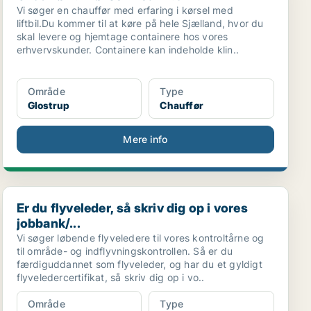
Vi søger en chauffør med erfaring i kørsel med
liftbil.Du kommer til at køre på hele Sjælland, hvor du
skal levere og hjemtage containere hos vores
erhvervskunder. Containere kan indeholde klin..
Område
Type
Glostrup
Chauffør
Mere info
Er du flyveleder, så skriv dig op i vores jobbank/...
Er du flyveleder, så skriv dig op i vores
jobbank/...
Vi søger løbende flyveledere til vores kontroltårne og
til område- og indflyvningskontrollen. Så er du
færdiguddannet som flyveleder, og har du et gyldigt
flyveledercertifikat, så skriv dig op i vo..
Område
Type