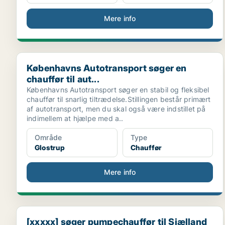
Mere info
Københavns Autotransport søger en chauffør til aut...
Københavns Autotransport søger en
chauffør til aut...
Københavns Autotransport søger en stabil og fleksibel
chauffør til snarlig tiltrædelse.Stillingen består primært
af autotransport, men du skal også være indstillet på
indimellem at hjælpe med a..
Område
Type
Glostrup
Chauffør
Mere info
[xxxxx] søger pumpechauffør til Sjælland
[xxxxx] søger pumpechauffør til Sjælland