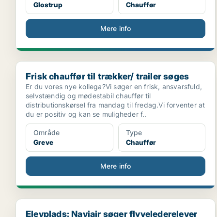
Glostrup
Chauffør
Mere info
Frisk chauffør til trækker/ trailer søges
Frisk chauffør til trækker/ trailer søges
Er du vores nye kollega?Vi søger en frisk, ansvarsfuld,
selvstændig og mødestabil chauffør til
distributionskørsel fra mandag til fredag.Vi forventer at
du er positiv og kan se muligheder f..
Område
Type
Greve
Chauffør
Mere info
Elevplads: Naviair søger flyvelederelever
Elevplads: Naviair søger flyvelederelever