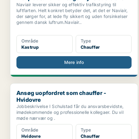
Naviair leverer sikker og effektiv trafikstyring til
luftfarten. Helt konkret betyder det, at det er Naviair,
der sørger for, at lede fly sikkert og uden forsinkelser
gennem dansk luftrum.Naviair..
Område
Type
Kastrup
Chauffør
Mere info
Ansøg uopfordret som chauffør - Hvidovre
Ansøg uopfordret som chauffør -
Hvidovre
Jobbeskrivelse I Schulstad får du ansvarsbevidste,
imødekommende og professionelle kollegaer. Du vil
møde nærvær og .
Område
Type
Hvidovre
Chauffør