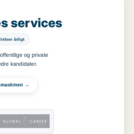
s services
elser årligt
offentlige og private
edre kandidater.
esmaskinen →