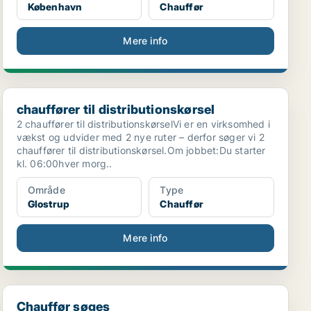
København
Chauffør
Mere info
chauffører til distributionskørsel
chauffører til distributionskørsel
2 chauffører til distributionskørselVi er en virksomhed i
vækst og udvider med 2 nye ruter – derfor søger vi 2
chauffører til distributionskørsel.Om jobbet:Du starter
kl. 06:00hver morg..
Område
Type
Glostrup
Chauffør
Mere info
Chauffør søges
Chauffør søges