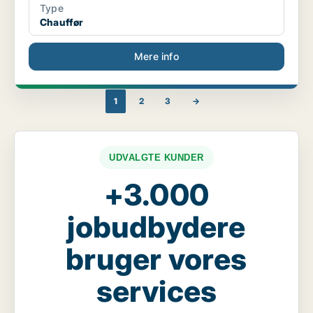
Type
Chauffør
Mere info
1
2
3
→
UDVALGTE KUNDER
+3.000
jobudbydere
bruger vores
services