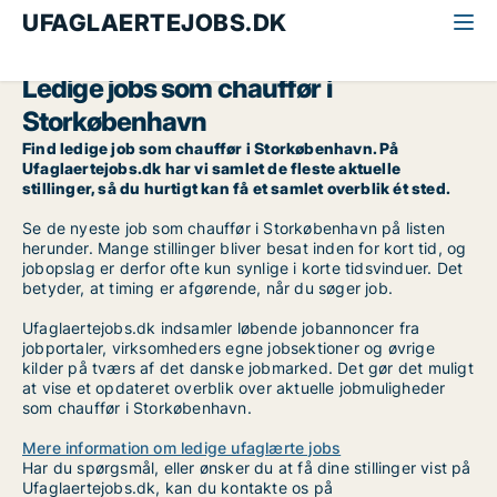
UFAGLAERTEJOBS.DK
Alle ufaglærte jobs
Chauffør
Storkøbenhavn
Ledige jobs som chauffør i
Storkøbenhavn
Find ledige job som chauffør i Storkøbenhavn. På
Ufaglaertejobs.dk har vi samlet de fleste aktuelle
stillinger, så du hurtigt kan få et samlet overblik ét sted.
Se de nyeste job som chauffør i Storkøbenhavn på listen
herunder. Mange stillinger bliver besat inden for kort tid, og
jobopslag er derfor ofte kun synlige i korte tidsvinduer. Det
betyder, at timing er afgørende, når du søger job.
Ufaglaertejobs.dk indsamler løbende jobannoncer fra
jobportaler, virksomheders egne jobsektioner og øvrige
kilder på tværs af det danske jobmarked. Det gør det muligt
at vise et opdateret overblik over aktuelle jobmuligheder
som chauffør i Storkøbenhavn.
Mere information om ledige ufaglærte jobs
Har du spørgsmål, eller ønsker du at få dine stillinger vist på
Ufaglaertejobs.dk, kan du kontakte os på