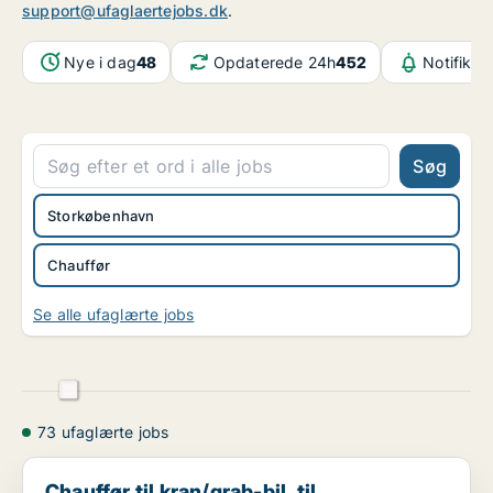
support@ufaglaertejobs.dk
.
Nye i dag
48
Opdaterede 24h
452
Notifikat
Søg
Storkøbenhavn
Chauffør
Se alle ufaglærte jobs
73 ufaglærte jobs
Chauffør til kran/grab-bil, til vandledningsarbejd...
Chauffør til kran/grab-bil, til