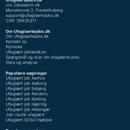
Ufaglært lærervikar løn
c/o Jobsearch.dk
Mynstersvej 3, Frederiksberg
support@ufaglaertejobs.dk
CVR: 39925311
Om Ufaglaertejobs.dk
Om Ufaglaertejobs.dk
Kontakt os
Nyheder
Ufaglært jobleksikon
Spørgsmål og svar om ufaglærte jobs
Data og analyse
Populære søgninger
Ufaglært job Aarhus
Ufaglært job Aalborg
Ufaglært job Esbjerg
Ufaglært job Randers
Ufaglært job Kolding
Ufaglært job Hjørring
Ufaglært job Helsingør
Job i butik ufaglært
Ufaglært SOSU-hjælper