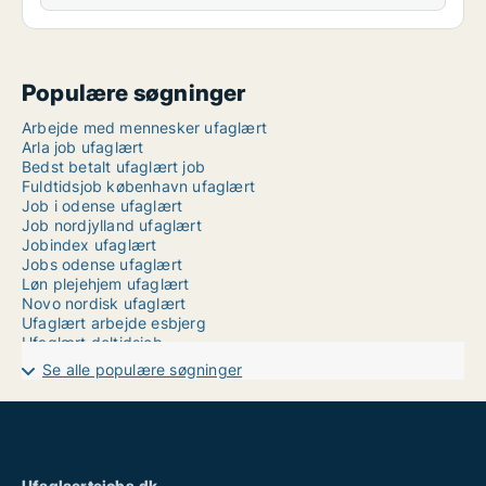
Populære søgninger
Arbejde med mennesker ufaglært
Arla job ufaglært
Bedst betalt ufaglært job
Fuldtidsjob københavn ufaglært
Job i odense ufaglært
Job nordjylland ufaglært
Jobindex ufaglært
Jobs odense ufaglært
Løn plejehjem ufaglært
Novo nordisk ufaglært
Ufaglært arbejde esbjerg
Ufaglært deltidsjob
Ufaglært gartner job
Se alle populære søgninger
Ufaglært job ballerup
Ufaglært job helsingør
Ufaglært job skive
Ufaglært job slagelse
Ufaglært job slagelse kommune
Ufaglært job tønder
Ufaglaertejobs.dk