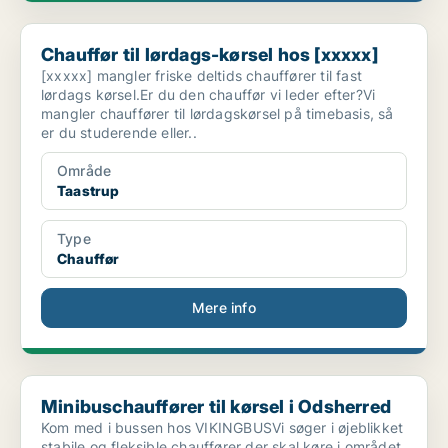
Chauffør til lørdags-kørsel hos [xxxxx]
Chauffør til lørdags-kørsel hos [xxxxx]
[xxxxx] mangler friske deltids chauffører til fast
lørdags kørsel.Er du den chauffør vi leder efter?Vi
mangler chauffører til lørdagskørsel på timebasis, så
er du studerende eller..
Område
Taastrup
Type
Chauffør
Mere info
Minibuschauffører til kørsel i Odsherred
Minibuschauffører til kørsel i Odsherred
Kom med i bussen hos VIKINGBUSVi søger i øjeblikket
stabile og fleksible chauffører der skal køre i området