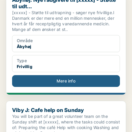
til udt...
[xxxxx] - Støtte til udtrapning - søger nye frivillige.I
Danmark er der mere end en million mennesker, der
hvert år får receptpligtig vanedannende medicin.
Mange af dem ønsker at st..
Område
Åbyhøj
Type
Frivillig
Mere info
Viby J: Cafe help on Sunday
Viby J: Cafe help on Sunday
You will be part of a great volunteer team on the
Sunday shift at [xxxxx], where the tasks could consist
of: Preparing the café Help with cooking Washing and