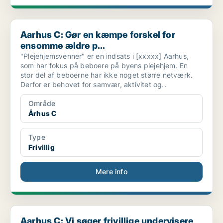
Aarhus C: Gør en kæmpe forskel for ensomme ældre p...
Aarhus C: Gør en kæmpe forskel for
ensomme ældre p...
"Plejehjemsvenner" er en indsats i [xxxxx] Aarhus,
som har fokus på beboere på byens plejehjem. En
stor del af beboerne har ikke noget større netværk.
Derfor er behovet for samvær, aktivitet og..
Område
Århus C
Type
Frivillig
Mere info
Aarhus C: Vi søger frivillige undervisere til kurs...
Aarhus C: Vi søger frivillige undervisere