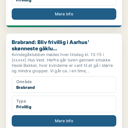
Mere info
Brabrand: Bliv frivillig i Aarhus' skønneste gåklu...
Brabrand: Bliv frivillig i Aarhus'
skønneste gåklu...
Kvindegåklubben mødes hver tirsdag kl. 13-15 i
[xxxxx] Hus Vest. Herfra går turen gennem smukke
Hasle Bakker, hvor kvinderne er vant til at gå i større
og mindre grupper. Vi går ca. i en time, .
Område
Brabrand
Type
Frivillig
Mere info