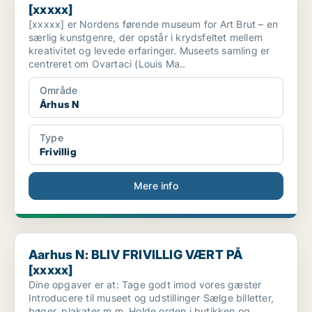
[xxxxx]
[xxxxx] er Nordens førende museum for Art Brut – en
særlig kunstgenre, der opstår i krydsfeltet mellem
kreativitet og levede erfaringer. Museets samling er
centreret om Ovartaci (Louis Ma..
Område
Århus N
Type
Frivillig
Mere info
Aarhus N: BLIV FRIVILLIG VÆRT PÅ [xxxxx]
Aarhus N: BLIV FRIVILLIG VÆRT PÅ
[xxxxx]
Dine opgaver er at: Tage godt imod vores gæster
Introducere til museet og udstillinger Sælge billetter,
bøger, plakater m.m. Holde orden i butikken og