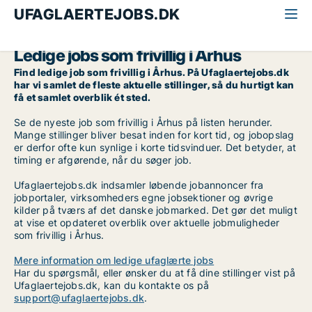
UFAGLAERTEJOBS.DK
Alle ufaglærte jobs
Frivillig
Århus
Ledige jobs som frivillig i Århus
Find ledige job som frivillig i Århus. På Ufaglaertejobs.dk
har vi samlet de fleste aktuelle stillinger, så du hurtigt kan
få et samlet overblik ét sted.
Se de nyeste job som frivillig i Århus på listen herunder.
Mange stillinger bliver besat inden for kort tid, og jobopslag
er derfor ofte kun synlige i korte tidsvinduer. Det betyder, at
timing er afgørende, når du søger job.
Ufaglaertejobs.dk indsamler løbende jobannoncer fra
jobportaler, virksomheders egne jobsektioner og øvrige
kilder på tværs af det danske jobmarked. Det gør det muligt
at vise et opdateret overblik over aktuelle jobmuligheder
som frivillig i Århus.
Mere information om ledige ufaglærte jobs
Har du spørgsmål, eller ønsker du at få dine stillinger vist på
Ufaglaertejobs.dk, kan du kontakte os på
support@ufaglaertejobs.dk
.