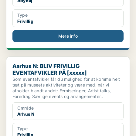
Åbyhøj
Type
Frivillig
Mere info
Aarhus N: BLIV FRIVILLIG EVENTAFVIKLER PÅ [xxxxx]
Aarhus N: BLIV FRIVILLIG
EVENTAFVIKLER PÅ [xxxxx]
Som eventafvikler får du mulighed for at komme helt
tæt på museets aktiviteter og være med, når vi
afholder blandt andet: Ferniseringer, Artist talks,
Foredrag Særlige events og arrangementer..
Område
Århus N
Type
Frivillig