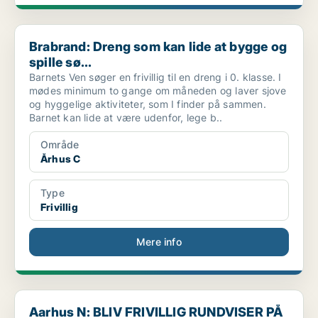
Brabrand: Dreng som kan lide at bygge og spille sø...
Brabrand: Dreng som kan lide at bygge og
spille sø...
Barnets Ven søger en frivillig til en dreng i 0. klasse. I
mødes minimum to gange om måneden og laver sjove
og hyggelige aktiviteter, som I finder på sammen.
Barnet kan lide at være udenfor, lege b..
Område
Århus C
Type
Frivillig
Mere info
Aarhus N: BLIV FRIVILLIG RUNDVISER PÅ [xxxxx]
Aarhus N: BLIV FRIVILLIG RUNDVISER PÅ