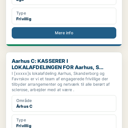
Type
Frivillig
Mere info
Aarhus C: KASSERER I LOKALAFDELINGEN FOR Aarhus, S...
Aarhus C: KASSERER I
LOKALAFDELINGEN FOR Aarhus, S...
I [xxxxx]s lokalafdeling Aarhus, Skanderborg og
Favrskov er vi et team af engagerede frivillige der
tilbyder arrangementer og netværk til alle berørt af
sclerose, arbejder med at være .
Område
Århus C
Type
Frivillig