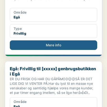
Område
Egå
Type
Frivillig
Mere info
Egå: Frivillig til [xxxxx] genbrugsbutikken i Egå
Egå: Frivillig til [xxxxx] genbrugsbutikken
i Egå
ER DU FRISK OG HAR DU GÅPÅMOD😉😉SÅ ER DET
LIGE DIG VI VENTER PÅ.Har du lyst til en masse nye
venskaber og samtidig hjælpe vores mange kunder,
et par timer engang imellem, så se lige her👍👍Di..
Område
Egå