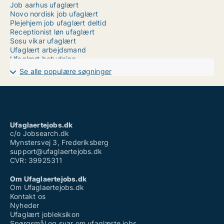
Job aarhus ufaglært
Novo nordisk job ufaglært
Plejehjem job ufaglært deltid
Receptionist løn ufaglært
Sosu vikar ufaglært
Ufaglært arbejdsmand
Ufaglært betydning
Ufaglært deltidsjob københavn
Se alle populære søgninger
Ufaglært fængselsbetjent
Ufaglært håndværker job
Ufaglært job esbjerg kommune
Ufaglært job hjørring
Ufaglært job aalborg
Vikarbureau århus ufaglært
Ufaglaertejobs.dk
Weekend job ufaglært
c/o Jobsearch.dk
Mynstersvej 3, Frederiksberg
support@ufaglaertejobs.dk
CVR: 39925311
Om Ufaglaertejobs.dk
Om Ufaglaertejobs.dk
Kontakt os
Nyheder
Ufaglært jobleksikon
Spørgsmål og svar om ufaglærte jobs