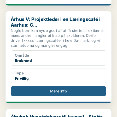
Århus V: Projektleder i en Læringscafé i Aarhus: G...
Århus V: Projektleder i en Læringscafé i
Aarhus: G...
Nogle børn kan nyde godt af at få støtte til lektierne,
mens andre mangler et klap på skulderen. Derfor
driver [xxxxx] Læringscaféer i hele Danmark, og vi
står netop nu og mangler engag..
Område
Brabrand
Type
Frivillig
Mere info
Åbyhøj: Nye rådgivere til [xxxxx] - Støtte til udt...
Åbyhøj: Nye rådgivere til [xxxxx] - Støtte