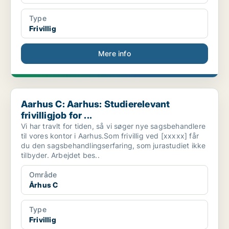
Type
Frivillig
Mere info
Aarhus C: Aarhus: Studierelevant frivilligjob for ...
Aarhus C: Aarhus: Studierelevant
frivilligjob for ...
Vi har travlt for tiden, så vi søger nye sagsbehandlere
til vores kontor i Aarhus.Som frivillig ved [xxxxx] får
du den sagsbehandlingserfaring, som jurastudiet ikke
tilbyder. Arbejdet bes..
Område
Århus C
Type
Frivillig