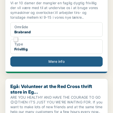
Vi er 10 damer der mangler en faglig dygtig frivillig
der vil være med til at undervise os i at bruge vores
symaskiner og overlocker.Vi arbejder tirs- og
torsdage mellem kl 9-15 i vores nye lækre..
Område
Brabrand
Type
Frivillig
Mere info
Egå: Volunteer at the Red Cross thrift store in Eg...
Egå: Volunteer at the Red Cross thrift
store in Eg...
ARE YOU HEALTHY AND HAVE THE COURAGE TO GO
😉😉THEN IT'S JUST YOU WE'RE WAITING FOR. If you
want to make lots of new friends and at the same time
help our many customers for a few hours every now..