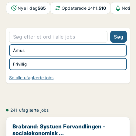
Nye i dag
565
Opdaterede 24h
1.510
Notifi
Søg
Århus
Frivillig
Se alle ufaglærte jobs
241 ufaglærte jobs
Brabrand: Systuen Forvandlingen - socialøkonomisk ...
Brabrand: Systuen Forvandlingen -
socialøkonomisk ...