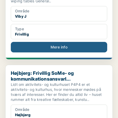
wiping tables General..
Område
Viby J
Type
Frivillig
Mere info
Højbjerg: Frivillig SoMe- og kommunikationsansvarl...
Højbjerg: Frivillig SoMe- og
kommunikationsansvarl...
Lidt om aktivitets- og kulturhuset P4P4 er et
aktivitets- og kulturhus, hvor mennesker mødes på
tværs af interesser. Her er finder du altid liv – huset
rummer alt fra kreative fælleskaber, kunstu..
Område
Højbjerg