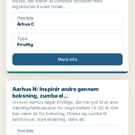
klasse, der elsker at udforske fantasien med
legoklodser.Kurset forløb..
Område
Århus C
Type
Frivillig
Mere info
Aarhus N: Inspirér andre gennem boksning, zumba el...
Aarhus N: Inspirér andre gennem
boksning, zumba el...
[xxxxx] Aarhus søger frivillige, der har lyst til at lave
træningsfællesskaber for unge mellem 16-30 år. Det
kan være alt fra boksning, fitness og zumba til
selvforsvar, styrketræning, dans ell..
Område