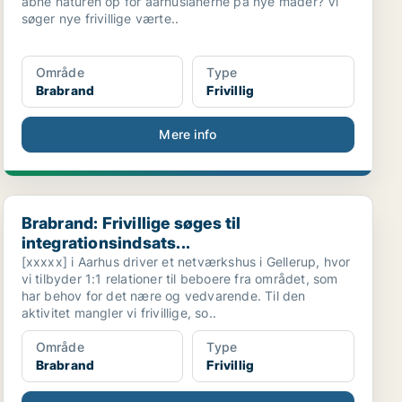
åbne naturen op for aarhusianerne på nye måder? Vi
søger nye frivillige værte..
Område
Type
Brabrand
Frivillig
Mere info
Brabrand: Frivillige søges til integrationsindsats...
Brabrand: Frivillige søges til
integrationsindsats...
[xxxxx] i Aarhus driver et netværkshus i Gellerup, hvor
vi tilbyder 1:1 relationer til beboere fra området, som
har behov for det nære og vedvarende. Til den
aktivitet mangler vi frivillige, so..
Område
Type
Brabrand
Frivillig