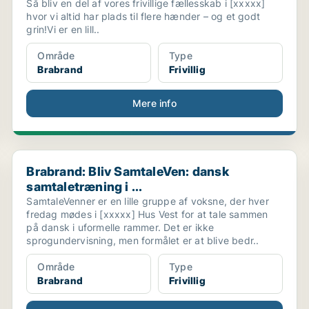
Så bliv en del af vores frivillige fællesskab i [xxxxx]
hvor vi altid har plads til flere hænder – og et godt
grin!Vi er en lill..
Område
Type
Brabrand
Frivillig
Mere info
OR DI...
Brabrand: Bliv SamtaleVen: dansk samtaletræning i ...
Brabrand: Bliv SamtaleVen: dansk
samtaletræning i ...
SamtaleVenner er en lille gruppe af voksne, der hver
fredag mødes i [xxxxx] Hus Vest for at tale sammen
på dansk i uformelle rammer. Det er ikke
sprogundervisning, men formålet er at blive bedr..
Område
Type
Brabrand
Frivillig