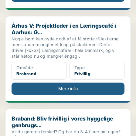
Århus V: Projektleder i en Læringscafé i Aarhus: G...
Århus V: Projektleder i en Læringscafé i
Aarhus: G...
Nogle børn kan nyde godt af at få støtte til lektierne,
mens andre mangler et klap på skulderen. Derfor
driver [xxxxx] Læringscaféer i hele Danmark, og vi
står netop nu og mangler engag..
Område
Type
Brabrand
Frivillig
Mere info
Braband: Bliv frivillig i vores hyggelige genbrugs...
Braband: Bliv frivillig i vores hyggelige
genbrugs...
Vil du gøre en forskel? Og har du 3-4 timer om ugen?