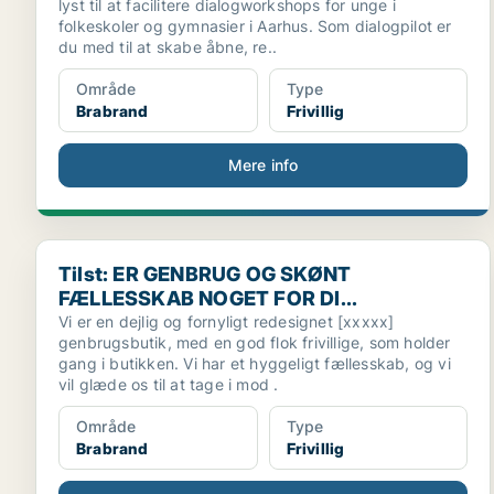
lyst til at facilitere dialogworkshops for unge i
folkeskoler og gymnasier i Aarhus. Som dialogpilot er
du med til at skabe åbne, re..
Område
Type
Brabrand
Frivillig
Mere info
Tilst: ER GENBRUG OG SKØNT FÆLLESSKAB NOGET F
Tilst: ER GENBRUG OG SKØNT
FÆLLESSKAB NOGET FOR DI...
Vi er en dejlig og fornyligt redesignet [xxxxx]
genbrugsbutik, med en god flok frivillige, som holder
gang i butikken. Vi har et hyggeligt fællesskab, og vi
vil glæde os til at tage i mod .
Område
Type
Brabrand
Frivillig