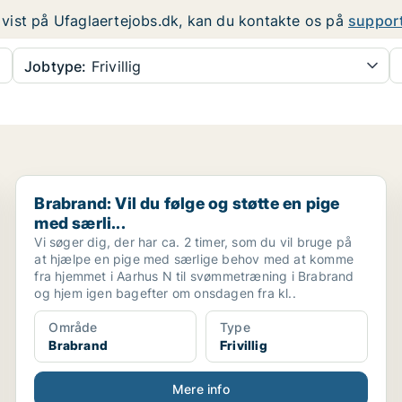
er vist på Ufaglaertejobs.dk, kan du kontakte os på
suppor
Jobtype:
Frivillig
.
Brabrand: Vil du følge og støtte en pige med særli...
Brabrand: Vil du følge og støtte en pige
med særli...
Vi søger dig, der har ca. 2 timer, som du vil bruge på
at hjælpe en pige med særlige behov med at komme
fra hjemmet i Aarhus N til svømmetræning i Brabrand
og hjem igen bagefter om onsdagen fra kl..
Område
Type
Brabrand
Frivillig
Mere info