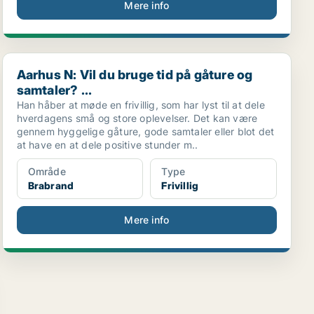
Mere info
Aarhus N: Vil du bruge tid på gåture og samtaler? ...
Aarhus N: Vil du bruge tid på gåture og
samtaler? ...
Han håber at møde en frivillig, som har lyst til at dele
hverdagens små og store oplevelser. Det kan være
gennem hyggelige gåture, gode samtaler eller blot det
at have en at dele positive stunder m..
Område
Type
Brabrand
Frivillig
Mere info