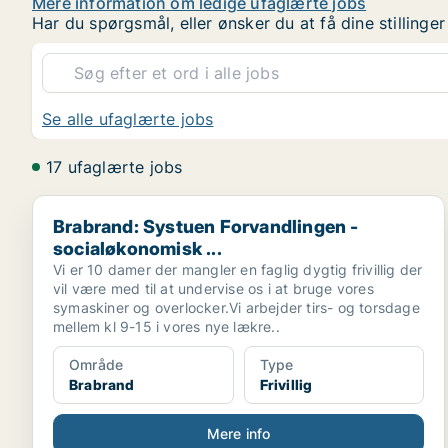
Mere information om ledige ufaglærte jobs
Har du spørgsmål, eller ønsker du at få dine stilling
Se alle ufaglærte jobs
17 ufaglærte jobs
Brabrand: Systuen Forvandlingen - socialøkonomisk ..
Brabrand: Systuen Forvandlingen -
socialøkonomisk ...
Vi er 10 damer der mangler en faglig dygtig frivillig der
vil være med til at undervise os i at bruge vores
symaskiner og overlocker.Vi arbejder tirs- og torsdage
mellem kl 9-15 i vores nye lækre..
Område
Type
Brabrand
Frivillig
Mere info