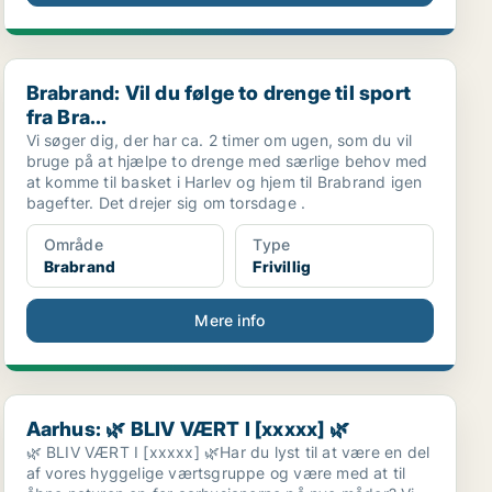
Brabrand: Vil du følge to drenge til sport fra Bra...
Brabrand: Vil du følge to drenge til sport
fra Bra...
Vi søger dig, der har ca. 2 timer om ugen, som du vil
bruge på at hjælpe to drenge med særlige behov med
at komme til basket i Harlev og hjem til Brabrand igen
bagefter. Det drejer sig om torsdage .
Område
Type
Brabrand
Frivillig
Mere info
Aarhus: 🌿 BLIV VÆRT I [xxxxx] 🌿
Aarhus: 🌿 BLIV VÆRT I [xxxxx] 🌿
🌿 BLIV VÆRT I [xxxxx] 🌿Har du lyst til at være en del
af vores hyggelige værtsgruppe og være med at til