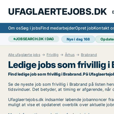
UFAGLAERTEJOBS.DK
D
Om os
Søg i jobs
Find medarbejder
Opret job
Kontakt o
JOBSEARCH.DK I DAG
Nye i dag
168
Opdate
Alle ufaglærte jobs
Frivillig
Århus
Brabrand
Ledige jobs som frivillig 
Find ledige job som frivillig i Brabrand. På Ufaglaertejo
Se de nyeste job som frivillig i Brabrand på listen her
tidsvinduer. Det betyder, at timing er afgørende, når 
Ufaglaertejobs.dk indsamler løbende jobannoncer fra
muligt at vise et opdateret overblik over aktuelle job