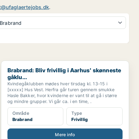
t@ufaglaertejobs.dk
.
Brabrand
Brabrand: Bliv frivillig i Aarhus' skønneste gåklu...
Brabrand: Bliv frivillig i Aarhus' skønneste
gåklu...
Kvindegåklubben mødes hver tirsdag kl. 13-15 i
[xxxxx] Hus Vest. Herfra går turen gennem smukke
Hasle Bakker, hvor kvinderne er vant til at gå i større
og mindre grupper. Vi går ca. i en time, .
Område
Type
Brabrand
Frivillig
Mere info