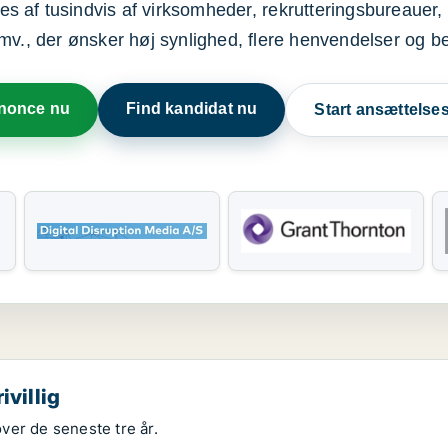
s af tusindvis af virksomheder, rekrutteringsbureauer, 
mv., der ønsker høj synlighed, flere henvendelser og b
nnonce nu
Find kandidat nu
Start ansættels
ivillig
over de seneste tre år.