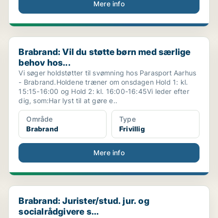
Mere info
Brabrand: Vil du støtte børn med særlige behov hos...
Brabrand: Vil du støtte børn med særlige
behov hos...
Vi søger holdstøtter til svømning hos Parasport Aarhus
- Brabrand.Holdene træner om onsdagen Hold 1: kl.
15:15-16:00 og Hold 2: kl. 16:00-16:45Vi leder efter
dig, som:Har lyst til at gøre e..
Område
Type
Brabrand
Frivillig
Mere info
..
Brabrand: Jurister/stud. jur. og socialrådgivere s...
Brabrand: Jurister/stud. jur. og
socialrådgivere s...