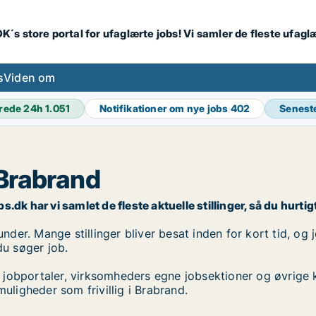
K´s store portal for ufaglærte jobs! Vi samler de fleste ufagl
s
Viden om
rede 24h
1.051
Notifikationer om nye jobs
402
Senest
i Brabrand
bs.dk har vi samlet de fleste aktuelle stillinger, så du hurtig
under. Mange stillinger bliver besat inden for kort tid, og
du søger job.
 jobportaler, virksomheders egne jobsektioner og øvrige 
muligheder som frivillig i Brabrand.