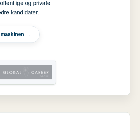
offentlige og private
edre kandidater.
esmaskinen →