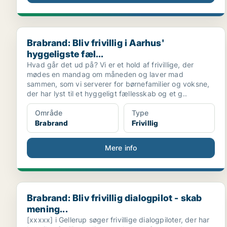
Brabrand: Bliv frivillig i Aarhus' hyggeligste fæl...
Brabrand: Bliv frivillig i Aarhus'
hyggeligste fæl...
Hvad går det ud på? Vi er et hold af frivillige, der
mødes en mandag om måneden og laver mad
sammen, som vi serverer for børnefamilier og voksne,
der har lyst til et hyggeligt fællesskab og et g..
Område
Type
Brabrand
Frivillig
Mere info
Brabrand: Bliv frivillig dialogpilot - skab mening...
Brabrand: Bliv frivillig dialogpilot - skab
mening...
[xxxxx] i Gellerup søger frivillige dialogpiloter, der har