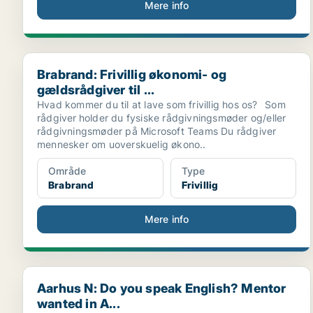
Mere info
Brabrand: Frivillig økonomi- og gældsrådgiver til ...
Brabrand: Frivillig økonomi- og
gældsrådgiver til ...
Hvad kommer du til at lave som frivillig hos os? Som
rådgiver holder du fysiske rådgivningsmøder og/eller
rådgivningsmøder på Microsoft Teams Du rådgiver
mennesker om uoverskuelig økono..
Område
Type
Brabrand
Frivillig
Mere info
Aarhus N: Do you speak English? Mentor wanted in A.
Aarhus N: Do you speak English? Mentor
wanted in A...