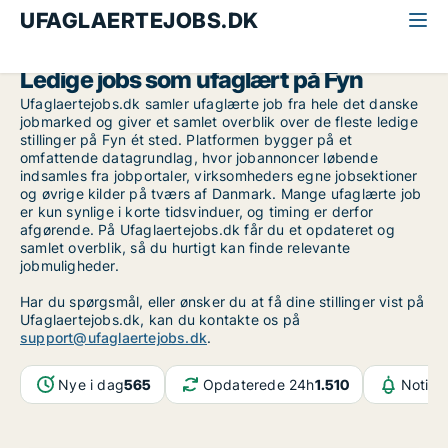
UFAGLAERTEJOBS.DK
Alle ufaglærte jobs
Fyn
Ledige jobs som ufaglært på Fyn
Ufaglaertejobs.dk samler ufaglærte job fra hele det danske
jobmarked og giver et samlet overblik over de fleste ledige
stillinger på Fyn ét sted. Platformen bygger på et
omfattende datagrundlag, hvor jobannoncer løbende
indsamles fra jobportaler, virksomheders egne jobsektioner
og øvrige kilder på tværs af Danmark. Mange ufaglærte job
er kun synlige i korte tidsvinduer, og timing er derfor
afgørende. På Ufaglaertejobs.dk får du et opdateret og
samlet overblik, så du hurtigt kan finde relevante
jobmuligheder.
Har du spørgsmål, eller ønsker du at få dine stillinger vist på
Ufaglaertejobs.dk, kan du kontakte os på
support@ufaglaertejobs.dk
.
Nye i dag
565
Opdaterede 24h
1.510
Notifi