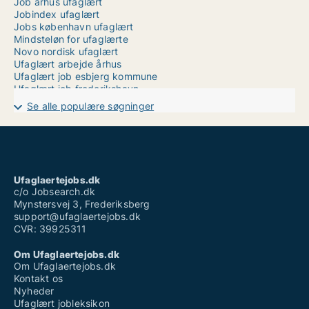
Job århus ufaglært
Jobindex ufaglært
Jobs københavn ufaglært
Mindsteløn for ufaglærte
Novo nordisk ufaglært
Ufaglært arbejde århus
Ufaglært job esbjerg kommune
Ufaglært job frederikshavn
Ufaglært job hjørring
Se alle populære søgninger
Ufaglært job i aarhus
Ufaglært job vejle sygehus
Ufaglært løn plejehjem
Ufaglært plejehjemsmedhjælper
Ufaglært portør
Ufaglært vikar
Ufaglaertejobs.dk
Vikarbureau kolding ufaglært
c/o Jobsearch.dk
Mynstersvej 3, Frederiksberg
support@ufaglaertejobs.dk
CVR: 39925311
Om Ufaglaertejobs.dk
Om Ufaglaertejobs.dk
Kontakt os
Nyheder
Ufaglært jobleksikon