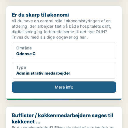
Er du skarp til økonomi
Er du skarp til økonomi
Vil du have en central rolle i økonomistyringen af en
afdeling, der arbejder tæt på både hospitalets drift,
digitalisering og forberedelserne til det nye OUH?
Trives du med alsidige opgaver og har .
Område
Odense C
Type
Administrativ medarbejder
Mere info
Buffister / køkkenmedarbejdere søges til køkkenet ...
Buffister / køkkenmedarbejdere søges til
køkkenet ...
Er du serviceminded? Bliver du glad af at give folk en