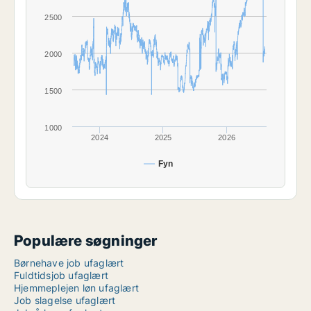
2500
2000
1500
1000
2024
2025
2026
Fyn
Populære søgninger
Børnehave job ufaglært
Fuldtidsjob ufaglært
Hjemmeplejen løn ufaglært
Job slagelse ufaglært