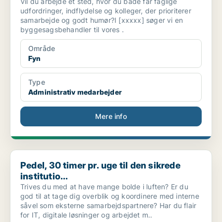
Vil du arbejde et sted, hvor du både får faglige
udfordringer, indflydelse og kolleger, der prioriterer
samarbejde og godt humør?I [xxxxx] søger vi en
byggesagsbehandler til vores .
Område
Fyn
Type
Administrativ medarbejder
Mere info
Pedel, 30 timer pr. uge til den sikrede institutio...
Pedel, 30 timer pr. uge til den sikrede
institutio...
Trives du med at have mange bolde i luften? Er du
god til at tage dig overblik og koordinere med interne
såvel som eksterne samarbejdspartnere? Har du flair
for IT, digitale løsninger og arbejdet m..