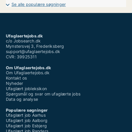
Ufaglært engelsk
Se alle populære søgninger
Ufaglært entreprenør løn
Ufaglært fuldtidsjob københavn
Ufaglært job i naturen
Ufaglært job ikast
Ufaglært job kolding
Ufaglært job ringsted
Ufaglaertejobs.dk
Ufaglært lærervikar løn
c/o Jobsearch.dk
Mynstersvej 3, Frederiksberg
support@ufaglaertejobs.dk
CVR: 39925311
Om Ufaglaertejobs.dk
Om Ufaglaertejobs.dk
Kontakt os
Nyheder
Ufaglært jobleksikon
Spørgsmål og svar om ufaglærte jobs
Data og analyse
Populære søgninger
Ufaglært job Aarhus
Ufaglært job Aalborg
Ufaglært job Esbjerg
Ufaglært job Randers