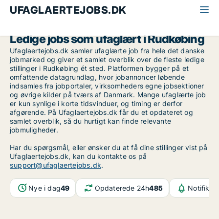
UFAGLAERTEJOBS.DK
Alle ufaglærte jobs
Fyn
Rudkøbing
Ledige jobs som ufaglært i Rudkøbing
Ufaglaertejobs.dk samler ufaglærte job fra hele det danske
jobmarked og giver et samlet overblik over de fleste ledige
stillinger i Rudkøbing ét sted. Platformen bygger på et
omfattende datagrundlag, hvor jobannoncer løbende
indsamles fra jobportaler, virksomheders egne jobsektioner
og øvrige kilder på tværs af Danmark. Mange ufaglærte job
er kun synlige i korte tidsvinduer, og timing er derfor
afgørende. På Ufaglaertejobs.dk får du et opdateret og
samlet overblik, så du hurtigt kan finde relevante
jobmuligheder.
Har du spørgsmål, eller ønsker du at få dine stillinger vist på
Ufaglaertejobs.dk, kan du kontakte os på
support@ufaglaertejobs.dk
.
Nye i dag
49
Opdaterede 24h
485
Notifikat