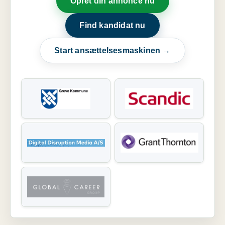
Opret din annonce nu
Find kandidat nu
Start ansættelsesmaskinen →