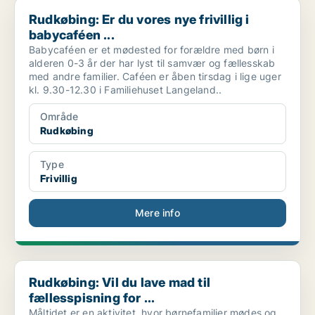
Rudkøbing: Er du vores nye frivillig i babycaféen ...
Rudkøbing: Er du vores nye frivillig i
babycaféen ...
Babycaféen er et mødested for forældre med børn i
alderen 0-3 år der har lyst til samvær og fællesskab
med andre familier. Caféen er åben tirsdag i lige uger
kl. 9.30-12.30 i Familiehuset Langeland..
Område
Rudkøbing
Type
Frivillig
Mere info
Rudkøbing: Vil du lave mad til fællesspisning for ...
Rudkøbing: Vil du lave mad til
fællesspisning for ...
Måltidet er en aktivitet, hvor børnefamilier mødes og