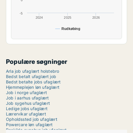
-5
2024
2025
2026
Rudkøbing
Populære søgninger
Arla job ufaglært holstebro
Bedst betalt ufaglært job
Bedst betalte jobs ufaglært
Hjemmeplejen løn ufaglært
Job i norge ufaglært
Job i aarhus ufaglært
Job sygehus ufaglært
Ledige jobs ufaglært
Lærervikar ufaglært
Opholdssted job ufaglært
Powercare løn ufaglært
Roskilde sygehus job ufaglært