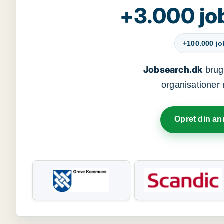
+3.000 jo
+100.000 j
Jobsearch.dk
bruge
organisationer 
Opret din a