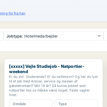
ning forfra her
.
Jobtype:
Hotelmedarbejder
[xxxxx] Vejle Studiejob - Natportier- weekend
[xxxxx] Vejle Studiejob - Natportier-
weekend
Er du evt. Studerende? Er du natteravn? Og har du lyst
til et job med Ansvar, service og masser af
gæstekontakt? Min 19 år? Så kunne jobbet som
natportier hos os måske være noget. Faste vagter
hver..
Område
Type