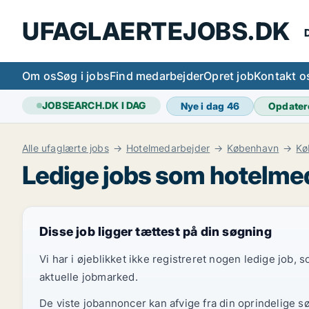
UFAGLAERTEJOBS.DK
D
Om os
Søg i jobs
Find medarbejder
Opret job
Kontakt o
JOBSEARCH.DK I DAG
Nye i dag
46
Opdater
Alle ufaglærte jobs
Hotelmedarbejder
København
Kø
Ledige jobs som hotelme
Disse job ligger tættest på din søgning
Vi har i øjeblikket ikke registreret nogen ledige job,
aktuelle jobmarked.
De viste jobannoncer kan afvige fra din oprindelige s