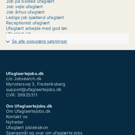
Job på bosted ufaglært
Job vejle ufaglært
Job århus ufaglært
Ledige job sjælland ufaglært
Receptionist ufaglært
Ufaglært arbejde med god løn
Ufaglært job
Ufaglært job favrskov
Se alle populære søgninger
Ufaglært job frederikshavn
Ufaglært job faaborg
Ufaglært job novo nordisk
Ufaglært job thisted
Ufaglært kontorarbejde løn
Ufaglært operatør løn
Ufaglaertejobs.dk
Vikar ufaglært plejehjem
c/o Jobsearch.dk
Mynstersvej 3, Frederiksberg
support@ufaglaertejobs.dk
CVR: 39925311
Om Ufaglaertejobs.dk
Om Ufaglaertejobs.dk
Kontakt os
Nyheder
Ufaglært jobleksikon
Spørgsmål og svar om ufaglærte jobs