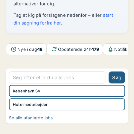
alternativer for dig.
Tag et kig på forslagene nedenfor – eller
start
din søgning forfra her
.
Nye i dag
48
Opdaterede 24h
479
Notifikat
Søg
København SV
Hotelmedarbejder
Se alle ufaglærte jobs