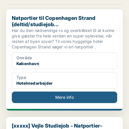
Natportier til Copenhagen Strand (deltid/studiejob...
Natportier til Copenhagen Strand
(deltid/studiejob...
Har du den nødvendige ro og overblikket til at kunne
give gæster fra hele verden en super oplevelse, når
resten af byen sover? Til vores hyggelige hotel
Copenhagen Strand søger vi en natportier .
Område
København
Type
Hotelmedarbejder
Mere info
[xxxxx] Vejle Studiejob - Natportier- weekend
[xxxxx] Vejle Studiejob - Natportier-