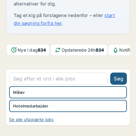
alternativer for dig.
Tag et kig på forslagene nedenfor – eller
start
din søgning forfra her
.
Nye i dag
834
Opdaterede 24h
834
Notifika
Søg
Måløv
Hotelmedarbejder
Se alle ufaglærte jobs