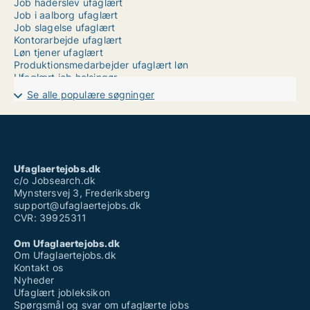
Job haderslev ufaglært
Job i aalborg ufaglært
Job slagelse ufaglært
Kontorarbejde ufaglært
Løn tjener ufaglært
Produktionsmedarbejder ufaglært løn
Ufaglært job helsingør
Ufaglært job horsens
Se alle populære søgninger
Ufaglært job vejle sygehus
Ufaglært tagdækker løn
Ufaglærte
Ufaglærte jobs århus
Vikar hjemmepleje ufaglært løn
Vikar timeløn ufaglært
Ufaglaertejobs.dk
Vikar ufaglært plejehjem
c/o Jobsearch.dk
Mynstersvej 3, Frederiksberg
support@ufaglaertejobs.dk
CVR: 39925311
Om Ufaglaertejobs.dk
Om Ufaglaertejobs.dk
Kontakt os
Nyheder
Ufaglært jobleksikon
Spørgsmål og svar om ufaglærte jobs