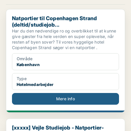
Natportier til Copenhagen Strand (deltid/studiejob...
Natportier til Copenhagen Strand
(deltid/studiejob...
Har du den nødvendige ro og overblikket til at kunne
give gæster fra hele verden en super oplevelse, når
resten af byen sover? Til vores hyggelige hotel
Copenhagen Strand søger vi en natportier .
Område
København
Type
Hotelmedarbejder
Mere info
[xxxxx] Vejle Studiejob - Natportier- weekend
[xxxxx] Vejle Studiejob - Natportier-