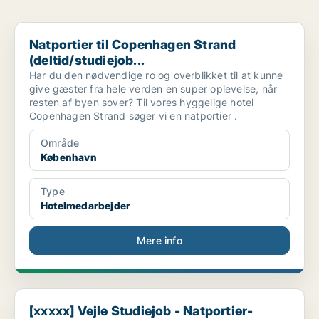
Natportier til Copenhagen Strand (deltid/studiejob...
Natportier til Copenhagen Strand
(deltid/studiejob...
Har du den nødvendige ro og overblikket til at kunne
give gæster fra hele verden en super oplevelse, når
resten af byen sover? Til vores hyggelige hotel
Copenhagen Strand søger vi en natportier .
Område
København
Type
Hotelmedarbejder
Mere info
[xxxxx] Vejle Studiejob - Natportier- weekend
[xxxxx] Vejle Studiejob - Natportier-