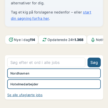
alternativer for dig.
Tag et kig på forslagene nedenfor – eller
start
din søgning forfra her
.
Nye i dag
114
Opdaterede 24h
1.368
Notifik
Søg
Nordhavnen
Hotelmedarbejder
Se alle ufaglærte jobs