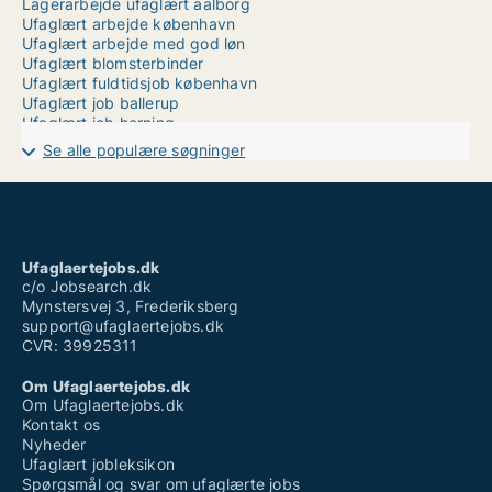
Lagerarbejde ufaglært aalborg
Ufaglært arbejde københavn
Ufaglært arbejde med god løn
Ufaglært blomsterbinder
Ufaglært fuldtidsjob københavn
Ufaglært job ballerup
Ufaglært job herning
Ufaglært job ringsted
Se alle populære søgninger
Ufaglært job silkeborg
Ufaglært job varde
Ufaglært mindsteløn
Ufaglært rengøringsassistent løn
Ufaglært skovarbejder
Ufaglært timeløn
Ufaglaertejobs.dk
Vikar ufaglært
c/o Jobsearch.dk
Mynstersvej 3, Frederiksberg
support@ufaglaertejobs.dk
CVR: 39925311
Om Ufaglaertejobs.dk
Om Ufaglaertejobs.dk
Kontakt os
Nyheder
Ufaglært jobleksikon
Spørgsmål og svar om ufaglærte jobs