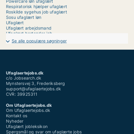
Powercare løn ufaglært
Respiratorisk hjælper ufaglært
Roskilde sygehus job ufaglært
Sosu ufaglært løn
Ufaglært
Ufaglært arbejdsmand
Ufaglært bartender job
Ufaglært job favrskov
Se alle populære søgninger
Ufaglært job herlev
Ufaglært job lyngby
Ufaglært job rigshospitalet
Ufaglært klinikassistent løn
Ufaglært mejerist løn
Ufaglært operatør
Ufaglaertejobs.dk
Ufaglært operatør løn novo nordisk
c/o Jobsearch.dk
Mynstersvej 3, Frederiksberg
support@ufaglaertejobs.dk
CVR: 39925311
Om Ufaglaertejobs.dk
Om Ufaglaertejobs.dk
Kontakt os
Nyheder
Ufaglært jobleksikon
Spørgsmål og svar om ufaglærte jobs