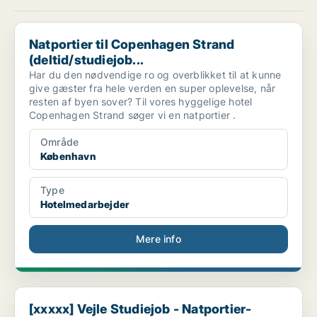
Natportier til Copenhagen Strand (deltid/studiejob...
Natportier til Copenhagen Strand
(deltid/studiejob...
Har du den nødvendige ro og overblikket til at kunne
give gæster fra hele verden en super oplevelse, når
resten af byen sover? Til vores hyggelige hotel
Copenhagen Strand søger vi en natportier .
Område
København
Type
Hotelmedarbejder
Mere info
[xxxxx] Vejle Studiejob - Natportier- weekend
[xxxxx] Vejle Studiejob - Natportier-