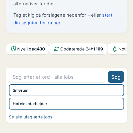
alternativer for dig.
Tag et kig på forslagene nedenfor – eller
start
din søgning forfra her
.
Nye i dag
430
Opdaterede 24h
1.169
Notifik
Søg
Smørum
Hotelmedarbejder
Se alle ufaglærte jobs