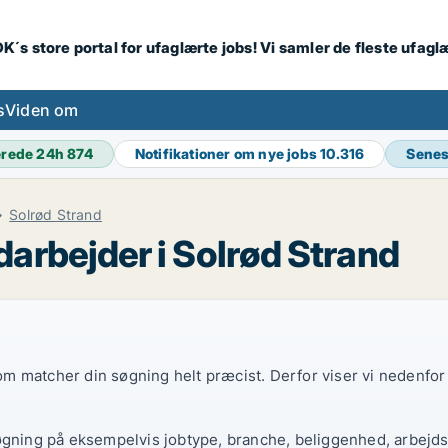
K´s store portal for ufaglærte jobs! Vi samler de fleste ufagl
s
Viden om
erede 24h
874
Notifikationer om nye jobs
10.316
Senes
Solrød Strand
arbejder i Solrød Strand
 som matcher din søgning helt præcist. Derfor viser vi nedenfo
øgning på eksempelvis jobtype, branche, beliggenhed, arbejdst