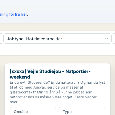
ning forfra her
.
Jobtype:
Hotelmedarbejder
[xxxxx] Vejle Studiejob - Natportier- weekend
[xxxxx] Vejle Studiejob - Natportier-
weekend
Er du evt. Studerende? Er du natteravn? Og har du lyst
til et job med Ansvar, service og masser af
gæstekontakt? Min 19 år? Så kunne jobbet som
natportier hos os måske være noget. Faste vagter
hver..
Område
Type