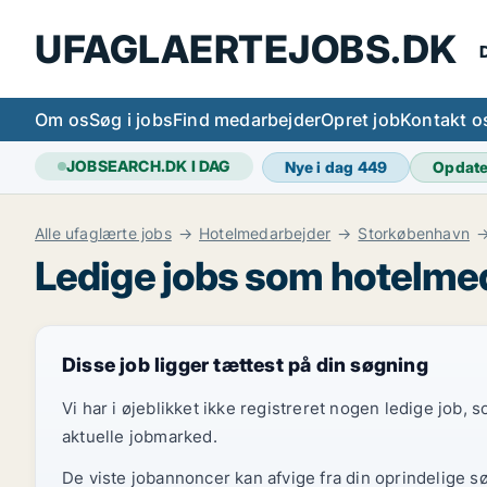
UFAGLAERTEJOBS.DK
D
Om os
Søg i jobs
Find medarbejder
Opret job
Kontakt o
JOBSEARCH.DK I DAG
Nye i dag
449
Opdat
Alle ufaglærte jobs
Hotelmedarbejder
Storkøbenhavn
Ledige jobs som hotelmed
Disse job ligger tættest på din søgning
Vi har i øjeblikket ikke registreret nogen ledige job,
aktuelle jobmarked.
De viste jobannoncer kan afvige fra din oprindelige s