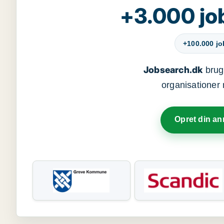
+3.000 jo
+100.000 j
Jobsearch.dk
bruge
organisationer 
Opret din a