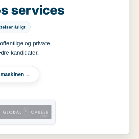
s services
elser årligt
offentlige og private
edre kandidater.
esmaskinen →