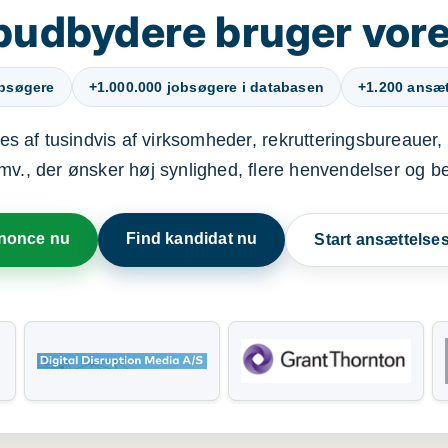
budbydere bruger vore
obsøgere
+1.000.000 jobsøgere i databasen
+1.200 ansætt
s af tusindvis af virksomheder, rekrutteringsbureauer, 
mv., der ønsker høj synlighed, flere henvendelser og b
nnonce nu
Find kandidat nu
Start ansættels