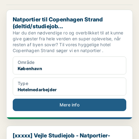
Natportier til Copenhagen Strand (deltid/studiejob...
Natportier til Copenhagen Strand
(deltid/studiejob...
Har du den nødvendige ro og overblikket til at kunne
give gæster fra hele verden en super oplevelse, når
resten af byen sover? Til vores hyggelige hotel
Copenhagen Strand søger vi en natportier .
Område
København
Type
Hotelmedarbejder
Mere info
[xxxxx] Vejle Studiejob - Natportier- weekend
[xxxxx] Vejle Studiejob - Natportier-