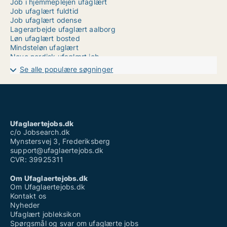
Job i hjemmeplejen ufaglært
Job ufaglært fuldtid
Job ufaglært odense
Lagerarbejde ufaglært aalborg
Løn ufaglært bosted
Mindsteløn ufaglært
Novo nordisk ufaglært job
Offshore job ufaglært løn
Se alle populære søgninger
Pædagogmedhjælper ufaglært
Ufaglært engelsk
Ufaglært job esbjerg
Ufaglært job langeland
Ufaglært job novo nordisk
Ufaglært løn
Ufaglaertejobs.dk
Ufaglært produktionsmedarbejder løn
c/o Jobsearch.dk
Mynstersvej 3, Frederiksberg
support@ufaglaertejobs.dk
CVR: 39925311
Om Ufaglaertejobs.dk
Om Ufaglaertejobs.dk
Kontakt os
Nyheder
Ufaglært jobleksikon
Spørgsmål og svar om ufaglærte jobs