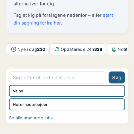
alternativer for dig.
Tag et kig på forslagene nedenfor – eller
start
din søgning forfra her
.
Nye i dag
230
Opdaterede 24h
328
Notifika
Søg
Valby
Hotelmedarbejder
Se alle ufaglærte jobs