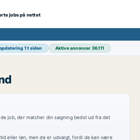
ærte jobs på nettet
 opdatering
1 t siden
Aktive annoncer
36.111
and
r de job, der matcher din søgning bedst ud fra det
id eller løn, men de er udvalgt, fordi de kan være