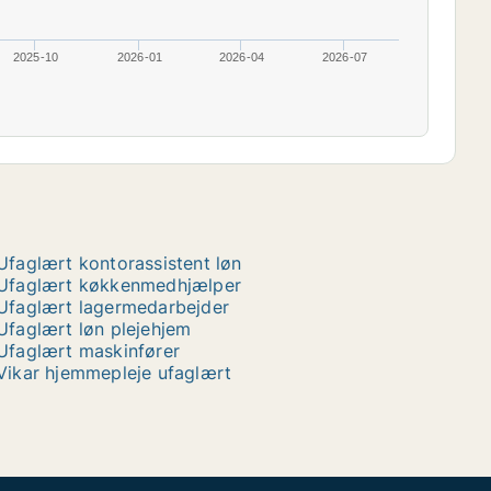
2025-10
2026-01
2026-04
2026-07
Ufaglært kontorassistent løn
Ufaglært køkkenmedhjælper
Ufaglært lagermedarbejder
Ufaglært løn plejehjem
Ufaglært maskinfører
Vikar hjemmepleje ufaglært