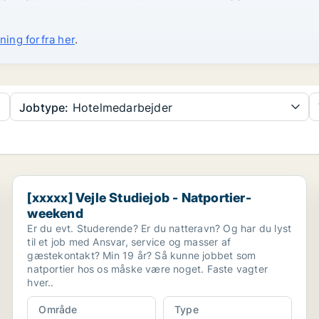
ning forfra her
.
Jobtype:
Hotelmedarbejder
[xxxxx] Vejle Studiejob - Natportier- weekend
[xxxxx] Vejle Studiejob - Natportier-
weekend
Er du evt. Studerende? Er du natteravn? Og har du lyst
til et job med Ansvar, service og masser af
gæstekontakt? Min 19 år? Så kunne jobbet som
natportier hos os måske være noget. Faste vagter
hver..
Område
Type