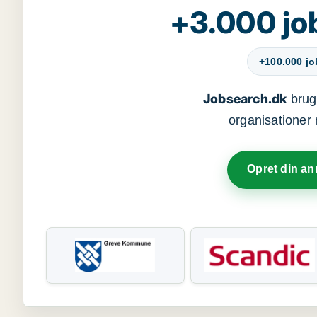
+3.000 jo
+100.000 j
Jobsearch.dk
bruge
organisationer 
Opret din a