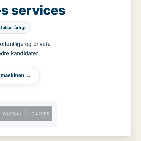
s services
elser årligt
offentlige og private
edre kandidater.
esmaskinen →