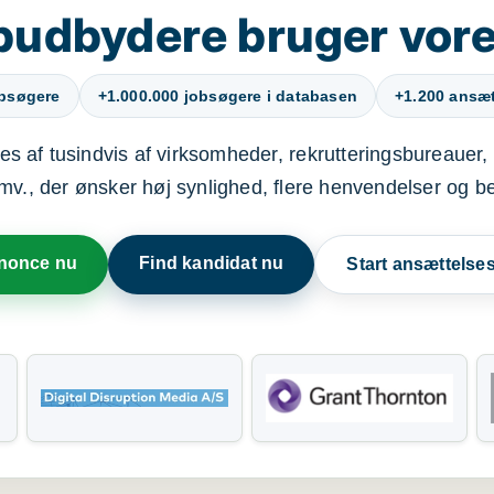
budbydere bruger vore
obsøgere
+1.000.000 jobsøgere i databasen
+1.200 ansætt
s af tusindvis af virksomheder, rekrutteringsbureauer, 
mv., der ønsker høj synlighed, flere henvendelser og b
nnonce nu
Find kandidat nu
Start ansættels