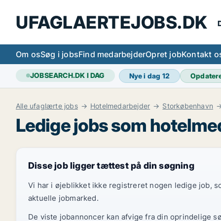
UFAGLAERTEJOBS.DK
D
Om os
Søg i jobs
Find medarbejder
Opret job
Kontakt o
JOBSEARCH.DK I DAG
Nye i dag
12
Opdater
Alle ufaglærte jobs
Hotelmedarbejder
Storkøbenhavn
Ledige jobs som hotelmed
Disse job ligger tættest på din søgning
Vi har i øjeblikket ikke registreret nogen ledige job,
aktuelle jobmarked.
De viste jobannoncer kan afvige fra din oprindelige s