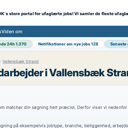
K´s store portal for ufaglærte jobs! Vi samler de fleste ufagl
s
Viden om
ede 24h
1.370
Notifikationer om nye jobs
128
Seneste
Vallensbæk Strand
arbejder i Vallensbæk Str
 som matcher din søgning helt præcist. Derfor viser vi nedenfo
øgning på eksempelvis jobtype, branche, beliggenhed, arbejdst