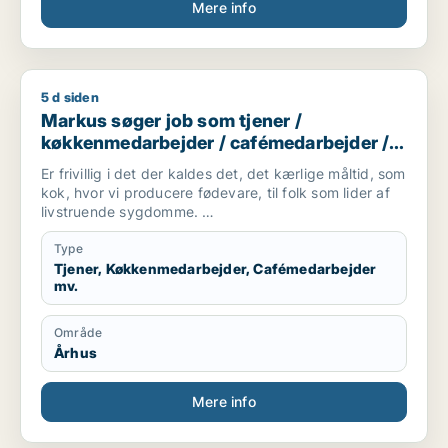
Mere info
5 d siden
Markus søger job som tjener / køkkenmedarbejder / cafémed
Markus søger job som tjener /
køkkenmedarbejder / cafémedarbejder /
butiksmedarbejder / blomsterhandler
Er frivillig i det der kaldes det, det kærlige måltid, som
kok, hvor vi producere fødevare, til folk som lider af
livstruende sygdomme.
Er studerende på FGU, som er en skole hvor man kan
få suppleret sine folkeskolefag, så man kan komme
Type
videre ind på en
Tjener, Køkkenmedarbejder, Cafémedarbejder
mv.
ungdomsuddannelse(gymnasial/erhvervsuddannelse).
Er mødestabil og holder hvad jeg lover.
Område
Er villig til, at tage imod studiejobs, som opvasker,
Århus
køkkenmedarbejder mm.
Kontakt:
Mere info
Telefon: [xxxxx] E-mail: [xxxxx]