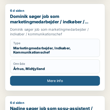
6 d siden
Dominik søger job som marketingmedarbejder / indkøber / 
Dominik søger job som
marketingmedarbejder / indkøber /
kommunikationschef
Dominik søger job som marketingmedarbejder /
indkøber / kommunikationschef
Type
Marketingmedarbejder, Indkøber,
Kommunikationschef
Område
Århus, Midtjylland
Mere info
6 d siden
Nadine søger job som sosu-assistent / sosu-hjælper
Nadine søger job som sosu-assistent /