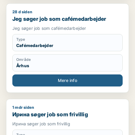
28 d siden
Jeg søger job som cafémedarbejder
Jeg søger job som cafémedarbejder
Jeg søger job som cafémedarbejder
Type
Cafémedarbejder
Område
Århus
Mere info
1 mdr siden
Ирина søger job som frivillig
Ирина søger job som frivillig
Ирина søger job som frivillig
Type