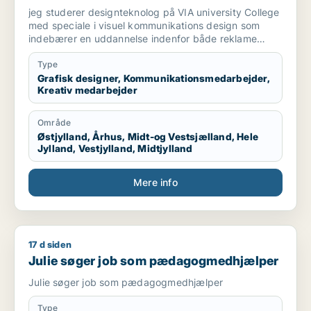
medarbejder
jeg studerer designteknolog på VIA university College
med speciale i visuel kommunikations design som
indebærer en uddannelse indenfor både reklame
branchen og grafisk design. Vi arbejder med
magasiner, kampagner, plakater, styling til billeder,
Type
mode og livsstil, trends og markedsføring. jeg søger
Grafisk designer, Kommunikationsmedarbejder,
Kreativ medarbejder
praktikplads indefor grafisk design, kampagner,
reklamer, SoMe, magasiner, reklame bureau, mode
brands, livsstil brands, stylist og generelt alt der har
Område
med visuel kommunikation at gøre.
Østjylland, Århus, Midt-og Vestsjælland, Hele
Jylland, Vestjylland, Midtjylland
Mere info
17 d siden
Julie søger job som pædagogmedhjælper
Julie søger job som pædagogmedhjælper
Julie søger job som pædagogmedhjælper
Type