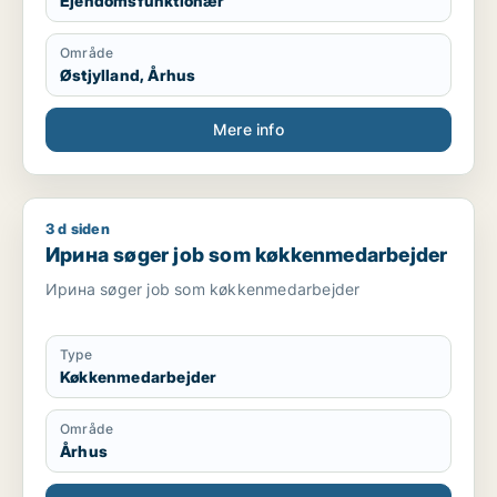
Ejendomsfunktionær
Område
Østjylland, Århus
Mere info
3 d siden
Ирина søger job som køkkenmedarbejder
Ирина søger job som køkkenmedarbejder
Ирина søger job som køkkenmedarbejder
Type
Køkkenmedarbejder
Område
Århus