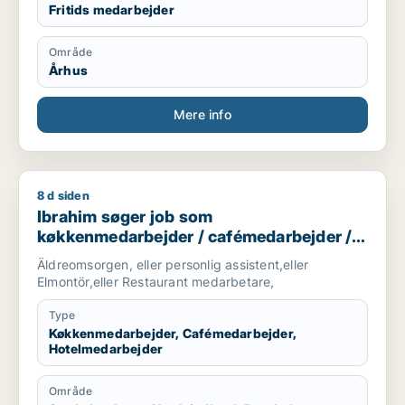
Fritids medarbejder
Område
Århus
Mere info
8 d siden
Ibrahim søger job som køkkenmedarbejder / cafémedarbejde
Ibrahim søger job som
køkkenmedarbejder / cafémedarbejder /
hotelmedarbejder
Äldreomsorgen, eller personlig assistent,eller
Elmontör,eller Restaurant medarbetare,
Type
Køkkenmedarbejder, Cafémedarbejder,
Hotelmedarbejder
Område