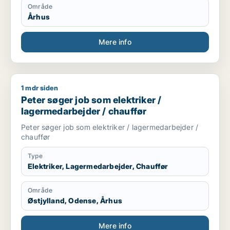
møbelsnekring og verkstedbasert arbeid, og har god
Område
sans for presisjon, måltaking og det å bygge ting fra
Århus
bunnen. Jeg flytter til Aarhus og er tilgjengelig fra
august.
Mere info
1 mdr siden
Peter søger job som elektriker / lagermedarbejder / chauffør
Peter søger job som elektriker /
lagermedarbejder / chauffør
Peter søger job som elektriker / lagermedarbejder /
chauffør
Type
Elektriker, Lagermedarbejder, Chauffør
Område
Østjylland, Odense, Århus
Mere info