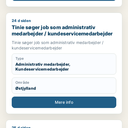
Jeg er en stabil medarbejder der gerne vil udvikle
mig.
24 d siden
Tinie søger job som administrativ medarbejder / kundeserv
Tinie søger job som administrativ
medarbejder / kundeservicemedarbejder
Tinie søger job som administrativ medarbejder /
kundeservicemedarbejder
Type
Administrativ medarbejder,
Kundeservicemedarbejder
Område
Østjylland
Mere info
25 d siden