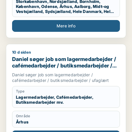
Storkøbenhavn, Nordsjælland, Bornholm,
København, Odense, Århus, Aalborg, Midt-og
Vestsjælland, Sydsjælland, Hele Danmark, Hele
Sjælland, Hele Jylland, Vestjylland
Mere info
10 d siden
Daniel søger job som lagermedarbejder / cafémedarbejder /
Daniel søger job som lagermedarbejder /
cafémedarbejder / butiksmedarbejder /
ufaglært
Daniel søger job som lagermedarbejder /
cafémedarbejder / butiksmedarbejder / ufaglært
Type
Lagermedarbejder, Cafémedarbejder,
Butiksmedarbejder mv.
Område
Århus