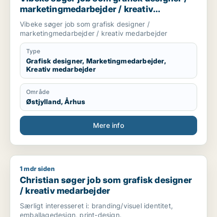
marketingmedarbejder / kreativ
medarbejder
Vibeke søger job som grafisk designer /
marketingmedarbejder / kreativ medarbejder
Type
Grafisk designer, Marketingmedarbejder,
Kreativ medarbejder
Område
Østjylland, Århus
Mere info
1 mdr siden
Christian søger job som grafisk designer / kreativ medarbej
Christian søger job som grafisk designer
/ kreativ medarbejder
Særligt interesseret i: branding/visuel identitet,
emballagedesign, print-design.