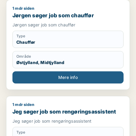
datastrukturer og mediestandarder samt overvåge
1 mdr siden
Jørgen søger job som chauffør
store driftsprocesser. Jeg er dygtig til IP-
Jørgen søger job som chauffør
informationsstyring, herunder gennemgang af
kontrakter, analyse af ophavsretsregistreringer og
Jørgen søger job som chauffør
håndhævelsesstrategier.
Type
Chauffør
Område
Østjylland, Midtjylland
Mere info
1 mdr siden
Jeg søger job som rengøringsassistent
Jeg søger job som rengøringsassistent
Jeg søger job som rengøringsassistent
Type