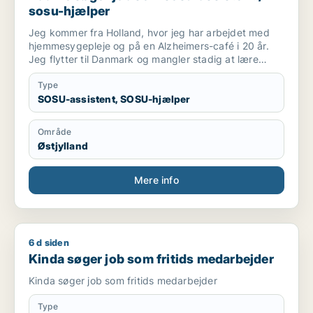
sosu-hjælper
Jeg kommer fra Holland, hvor jeg har arbejdet med
hjemmesygepleje og på en Alzheimers-café i 20 år.
Jeg flytter til Danmark og mangler stadig at lære
sproget godt, før jeg kan arbejde som sygeplejerske.
Type
SOSU-assistent, SOSU-hjælper
Område
Østjylland
Mere info
6 d siden
Kinda søger job som fritids medarbejder
Kinda søger job som fritids medarbejder
Kinda søger job som fritids medarbejder
Type