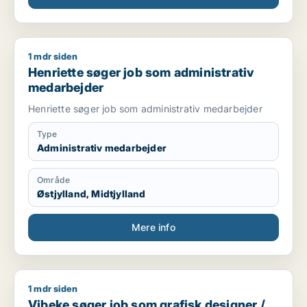
1 mdr siden
Henriette søger job som administrativ medarbejder
Henriette søger job som administrativ
medarbejder
Henriette søger job som administrativ medarbejder
Type
Administrativ medarbejder
Område
Østjylland, Midtjylland
Mere info
1 mdr siden
Vibeke søger job som grafisk designer / marketingmedarbej
Vibeke søger job som grafisk designer /