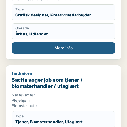
Type
Grafisk designer, Kreativ medarbejder
Område
Århus, Udlandet
Mere info
1 mdr siden
Sacita søger job som tjener / blomsterhandler / ufaglært
Sacita søger job som tjener /
blomsterhandler / ufaglært
Nattevagter
Plejehjem
Blomsterbutik
Type
Tjener, Blomsterhandler, Ufaglært