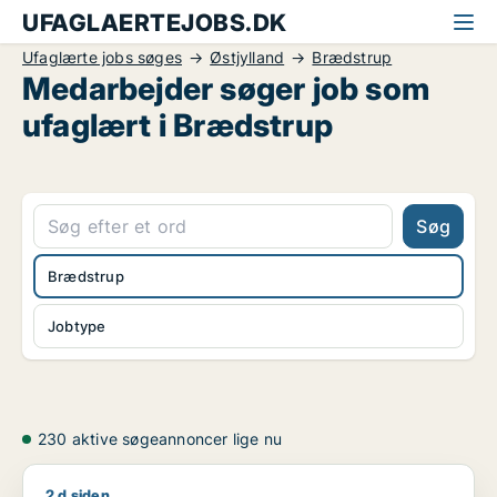
UFAGLAERTEJOBS.DK
Ufaglærte jobs søges
Østjylland
Brædstrup
Medarbejder søger job som
ufaglært i Brædstrup
Søg
Brædstrup
Jobtype
230 aktive søgeannoncer lige nu
2 d siden
Jens søger job som ufaglært / transport