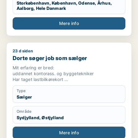
Storkøbenhavn, København, Odense, Århus,
Aalborg, Hele Danmark
Mere info
23 d siden
Dorte søger job som sælger
Dorte søger job som sælger
Mit erfaring er bred:
uddannet kontorass. og byggetekniker
Har taget lastbilkørekort
Jeg har solgt og rådgivet i byggeprodukter, i bank-
Type
og forsikring...
Sælger
.Har været hjælpelærer og pædagogmedhjælper på
efterskole
Område
.arbejdet socialfaglig som ufaglært ssh og
Sydjylland, Østjylland
handicaphjælper
Jeg har en god tilgang til mennesker og haft rimelig
Mere info
nem ved at rådgive og sælge.