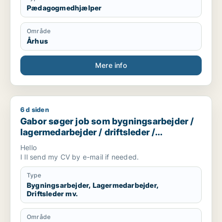
Pædagogmedhjælper
Område
Århus
Mere info
6 d siden
Gabor søger job som bygningsarbejder / lagermedarbejder / d
Gabor søger job som bygningsarbejder /
lagermedarbejder / driftsleder /
ungarbejder / ufaglært
Hello
I ll send my CV by e-mail if needed.
Type
Bygningsarbejder, Lagermedarbejder,
Driftsleder mv.
Område