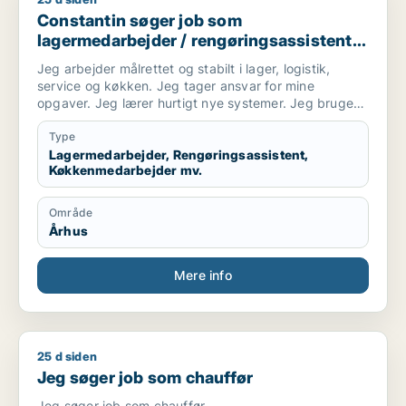
Constantin søger job som lagermedarbejder / rengøringsass
Constantin søger job som
lagermedarbejder / rengøringsassistent /
køkkenmedarbejder / logistikmedarbejder
Jeg arbejder målrettet og stabilt i lager, logistik,
service og køkken. Jeg tager ansvar for mine
opgaver. Jeg lærer hurtigt nye systemer. Jeg bruger
mit truckcertifikat i daglige opgaver med
pluk, pak, varemodtagelse og intern transport. Jeg
Type
samarbejder godt med kolleger og bidrager
Lagermedarbejder, Rengøringsassistent,
Køkkenmedarbejder mv.
til et roligt arbejdsflow. Jeg forstår dansk og
kommunikerer bedre på engelsk.
Område
Århus
Mere info
25 d siden
Jeg søger job som chauffør
Jeg søger job som chauffør
Jeg søger job som chauffør