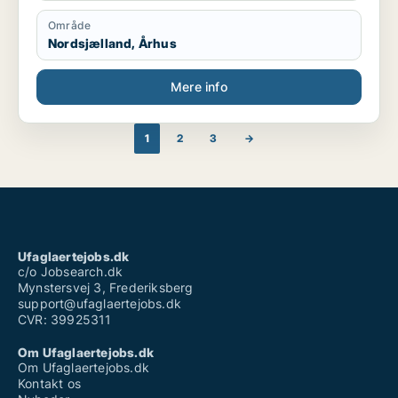
Område
Nordsjælland, Århus
Mere info
1
2
3
→
Ufaglaertejobs.dk
c/o Jobsearch.dk
Mynstersvej 3, Frederiksberg
support@ufaglaertejobs.dk
CVR: 39925311
Om Ufaglaertejobs.dk
Om Ufaglaertejobs.dk
Kontakt os