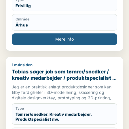
Frivillig
Område
Århus
Mere info
1 mdr siden
Tobias søger job som tømrer/snedker / kreativ medarbejder /
Tobias søger job som tømrer/snedker /
kreativ medarbejder / produktspecialist /
maler / naturmedarbejder
Jeg er en praktisk anlagt produktdesigner som kan
tilby ferdigheter i 3D-modellering, skissering og
digitale designverktøy, prototyping og 3D-printing,
samt trearbeid og bygging. Jeg er godt vant til å
jobbe gjennom hele prosessen, fra idé og
Type
konseptutvikling til ferdig produkt. Jeg trives best når
Tømrer/snedker, Kreativ medarbejder,
Produktspecialist mv.
jeg får skape noe med hendene.
Jeg søker stillinger innen produktdesign,