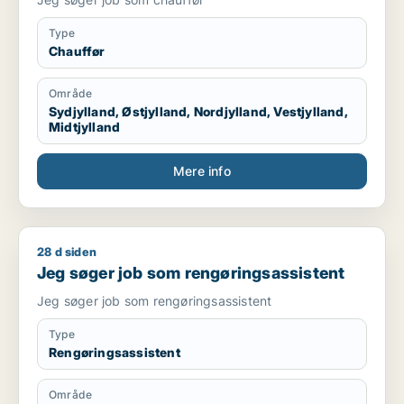
Type
Chauffør
Område
Sydjylland, Østjylland, Nordjylland, Vestjylland,
Midtjylland
Mere info
28 d siden
Jeg søger job som rengøringsassistent
Jeg søger job som rengøringsassistent
Jeg søger job som rengøringsassistent
Type
Rengøringsassistent
Område