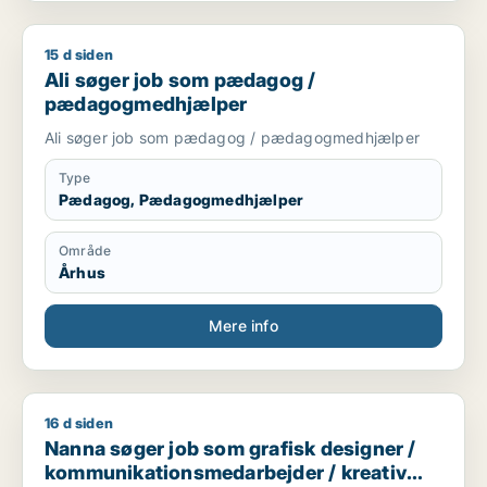
15 d siden
Ali søger job som pædagog / pædagogmedhjælper
Ali søger job som pædagog /
pædagogmedhjælper
Ali søger job som pædagog / pædagogmedhjælper
Type
Pædagog, Pædagogmedhjælper
Område
Århus
Mere info
16 d siden
Nanna søger job som grafisk designer / kommunikationsmed
Nanna søger job som grafisk designer /
kommunikationsmedarbejder / kreativ