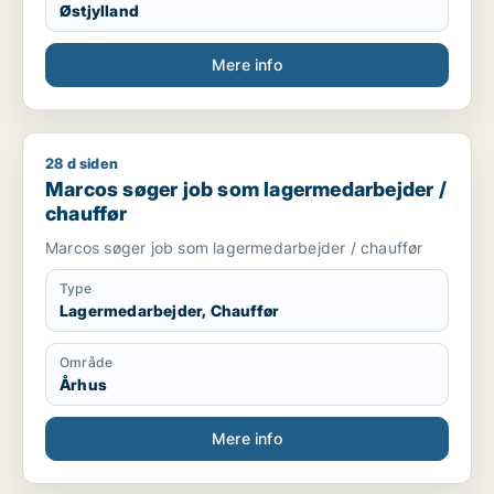
Østjylland
Mere info
28 d siden
Marcos søger job som lagermedarbejder / chauffør
Marcos søger job som lagermedarbejder /
chauffør
Marcos søger job som lagermedarbejder / chauffør
Type
Lagermedarbejder, Chauffør
Område
Århus
Mere info