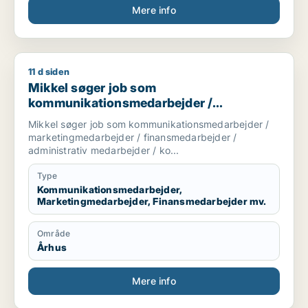
Mere info
11 d siden
Mikkel søger job som kommunikationsmedarbejder / marketin
Mikkel søger job som
kommunikationsmedarbejder /
marketingmedarbejder /
Mikkel søger job som kommunikationsmedarbejder /
finansmedarbejder / administrativ
marketingmedarbejder / finansmedarbejder /
medarbejder / kontorassistent
administrativ medarbejder / ko...
Type
Kommunikationsmedarbejder,
Marketingmedarbejder, Finansmedarbejder mv.
Område
Århus
Mere info