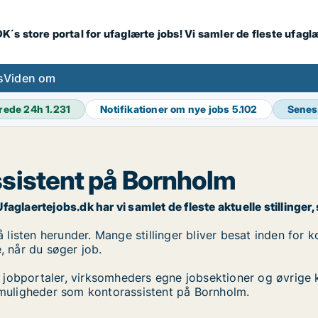
K´s store portal for ufaglærte jobs! Vi samler de fleste ufagl
s
Viden om
rede 24h
1.231
Notifikationer om nye jobs
5.102
Senes
ssistent på Bornholm
glaertejobs.dk har vi samlet de fleste aktuelle stillinger, s
isten herunder. Mange stillinger bliver besat inden for kor
, når du søger job.
 jobportaler, virksomheders egne jobsektioner og øvrige 
obmuligheder som kontorassistent på Bornholm.