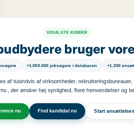
UDVALGTE KUNDER
budbydere bruger vore
obsøgere
+1.000.000 jobsøgere i databasen
+1.200 ansætt
s af tusindvis af virksomheder, rekrutteringsbureauer, 
mv., der ønsker høj synlighed, flere henvendelser og b
nnonce nu
Find kandidat nu
Start ansættels