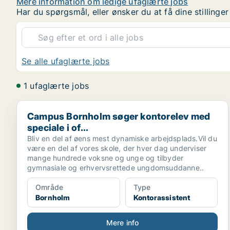
Mere information om ledige ufaglærte jobs
Har du spørgsmål, eller ønsker du at få dine stilling
Se alle ufaglærte jobs
1 ufaglærte jobs
Campus Bornholm søger kontorelev med speciale i of.
Campus Bornholm søger kontorelev med
speciale i of...
Bliv en del af øens mest dynamiske arbejdsplads.Vil du
være en del af vores skole, der hver dag underviser
mange hundrede voksne og unge og tilbyder
gymnasiale og erhvervsrettede ungdomsuddanne..
Område
Type
Bornholm
Kontorassistent
Mere info