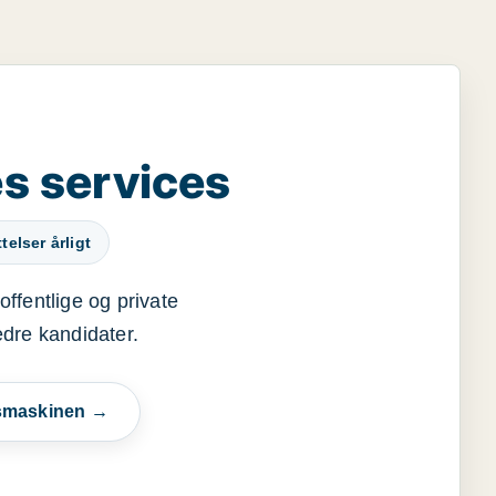
s services
elser årligt
offentlige og private
edre kandidater.
esmaskinen →