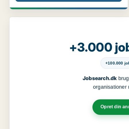
+3.000 jo
+100.000 j
Jobsearch.dk
bruge
organisationer 
Opret din a