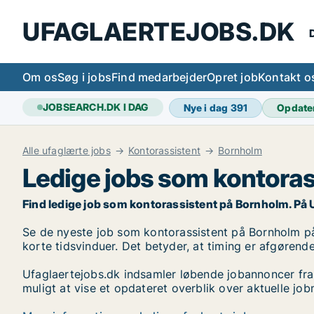
UFAGLAERTEJOBS.DK
D
Om os
Søg i jobs
Find medarbejder
Opret job
Kontakt o
JOBSEARCH.DK I DAG
Nye i dag
391
Opdate
Alle ufaglærte jobs
Kontorassistent
Bornholm
Ledige jobs som kontora
Find ledige job som kontorassistent på Bornholm. På Ufa
Se de nyeste job som kontorassistent på Bornholm på l
korte tidsvinduer. Det betyder, at timing er afgørende
Ufaglaertejobs.dk indsamler løbende jobannoncer fra
muligt at vise et opdateret overblik over aktuelle j