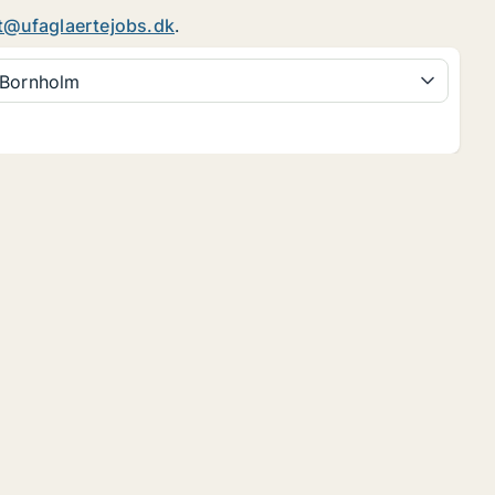
t@ufaglaertejobs.dk
.
Bornholm