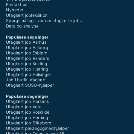
Kontakt os
Nyheder
Ufaglært jobleksikon
Spørgsmål og svar om ufaglærte jobs
Data og analyse
Populære søgninger
Ufaglært job Aarhus
Ufaglært job Aalborg
Ufaglært job Esbjerg
Ufaglært job Randers
Ufaglært job Kolding
Ufaglært job Hjørring
Ufaglært job Helsingør
Job i butik ufaglært
Ufaglært SOSU-hjælper
Populære søgninger
Ufaglært job Horsens
Ufaglært job Vejle
Ufaglært job Roskilde
Ufaglært job Herning
Ufaglært job Silkeborg
Ufaglært pædagogmedhjælper
Ufaglært job Odense over 18