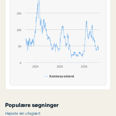
150
100
50
0
2024
2025
2026
Kontorassistent
Populære søgninger
Højeste løn ufaglært