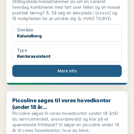
StillingsbeskrivelseDrømmer du om en varieret
hverdag kombineret med fart over feltet og en masse
praktisk læring? 💪 Så søg en elevplads i [xxxxx] og
få muligheden for at udvikle dig 🙋 HVAD TILBYD..
Område
Kalundborg
Type
Kontorassistent
Mere info
Piccoline søges til vores hovedkontor (under 18 år...
Piccoline søges til vores hovedkontor
(under 18 år...
Piccoline søges til vores hovedkontor (under 18 år)Er
du serviceminded, ansvarsbevidst og klar på et
spændende fritidsjob? Vi søger en piccoline under 18
år til vores hovedkontor, hvor du blive..