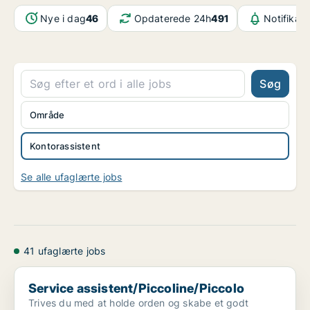
Nye i dag
46
Opdaterede 24h
491
Notifikat
Søg
Område
Kontorassistent
Se alle ufaglærte jobs
41 ufaglærte jobs
Service assistent/Piccoline/Piccolo
Service assistent/Piccoline/Piccolo
Trives du med at holde orden og skabe et godt