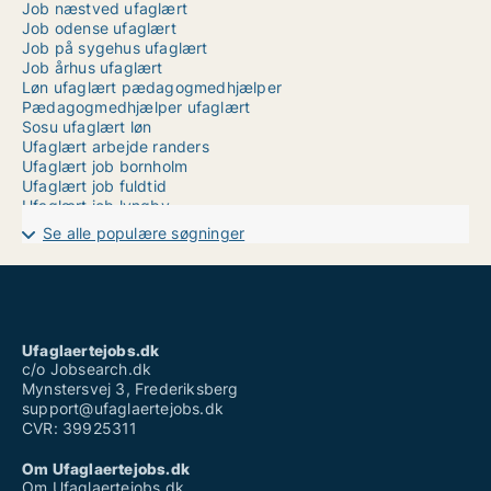
Job næstved ufaglært
Job odense ufaglært
Job på sygehus ufaglært
Job århus ufaglært
Løn ufaglært pædagogmedhjælper
Pædagogmedhjælper ufaglært
Sosu ufaglært løn
Ufaglært arbejde randers
Ufaglært job bornholm
Ufaglært job fuldtid
Ufaglært job lyngby
Ufaglært job maribo
Se alle populære søgninger
Ufaglært job ouh
Ufaglært job silkeborg
Ufaglært job slagelse kommune
Ufaglært job syddanmark
Ufaglært job vejle
Ufaglært skraldemand løn
Ufaglaertejobs.dk
Vikarbureau odense ufaglært
c/o Jobsearch.dk
Mynstersvej 3, Frederiksberg
support@ufaglaertejobs.dk
CVR: 39925311
Om Ufaglaertejobs.dk
Om Ufaglaertejobs.dk