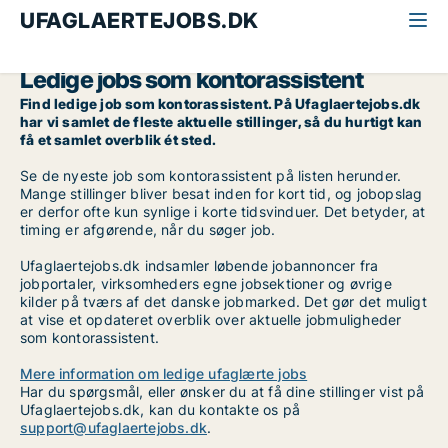
UFAGLAERTEJOBS.DK
Alle ufaglærte jobs
Kontorassistent
Ledige jobs som kontorassistent
Find ledige job som kontorassistent. På Ufaglaertejobs.dk
har vi samlet de fleste aktuelle stillinger, så du hurtigt kan
få et samlet overblik ét sted.
Se de nyeste job som kontorassistent på listen herunder.
Mange stillinger bliver besat inden for kort tid, og jobopslag
er derfor ofte kun synlige i korte tidsvinduer. Det betyder, at
timing er afgørende, når du søger job.
Ufaglaertejobs.dk indsamler løbende jobannoncer fra
jobportaler, virksomheders egne jobsektioner og øvrige
kilder på tværs af det danske jobmarked. Det gør det muligt
at vise et opdateret overblik over aktuelle jobmuligheder
som kontorassistent.
Mere information om ledige ufaglærte jobs
Har du spørgsmål, eller ønsker du at få dine stillinger vist på
Ufaglaertejobs.dk, kan du kontakte os på
support@ufaglaertejobs.dk
.