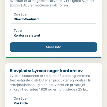
hvordan et arrangement bliver til virkelighed?Om os:
[xxxxx] ApS er moderselskab for en .
Område
Charlottenlund
Type
Kontorassistent
Mere info
Elevplads: Lyreco søger kontorelev
Elevplads: Lyreco søger kontorelev
Lyreco-koncernen er førende i Europa og verdens
tredjestørste distributør af produkter og ydelser til
arbejdspladsen. Lyreco har været en privatejet
virksomhed siden 1926 og er nu til stede i 25 la..
Område
Roskilde