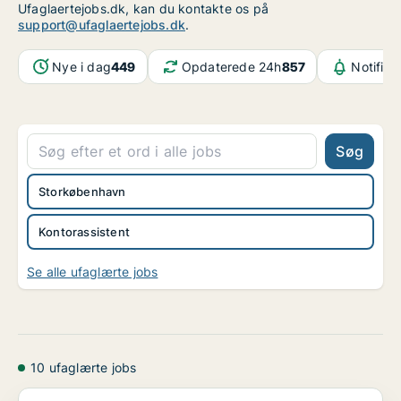
Ufaglaertejobs.dk, kan du kontakte os på
support@ufaglaertejobs.dk
.
Nye i dag
449
Opdaterede 24h
857
Notifika
Søg
Storkøbenhavn
Kontorassistent
Se alle ufaglærte jobs
10 ufaglærte jobs
Service assistent/Piccoline/Piccolo