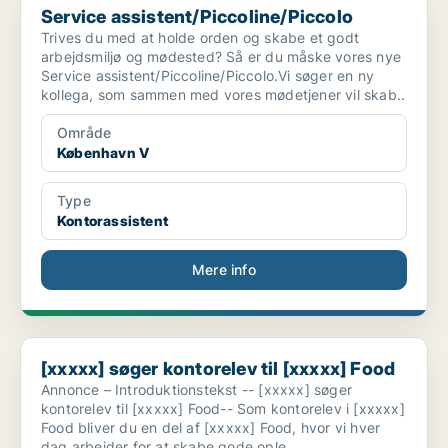
Service assistent/Piccoline/Piccolo
Trives du med at holde orden og skabe et godt
arbejdsmiljø og mødested? Så er du måske vores nye
Service assistent/Piccoline/Piccolo.Vi søger en ny
kollega, som sammen med vores mødetjener vil skab..
Område
København V
Type
Kontorassistent
Mere info
[xxxxx] søger kontorelev til [xxxxx] Food
[xxxxx] søger kontorelev til [xxxxx] Food
Annonce – Introduktionstekst -- [xxxxx] søger
kontorelev til [xxxxx] Food-- Som kontorelev i [xxxxx]
Food bliver du en del af [xxxxx] Food, hvor vi hver
dag arbejder for at skabe gode ople..