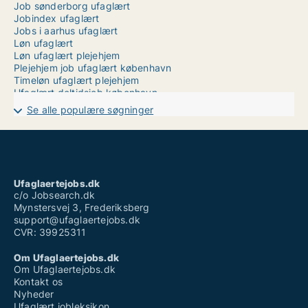
Job sønderborg ufaglært
Jobindex ufaglært
Jobs i aarhus ufaglært
Løn ufaglært
Løn ufaglært plejehjem
Plejehjem job ufaglært københavn
Timeløn ufaglært plejehjem
Ufaglært deltidsjob københavn
Ufaglært gartner job
Se alle populære søgninger
Ufaglært job ballerup
Ufaglært job landbrug
Ufaglært job vejle sygehus
Ufaglært job aalborg fuldtid
Ufaglært lagermedarbejder
Ufaglært landbrugsmedhjælper løn
Ufaglaertejobs.dk
Ufaglært novo nordisk
c/o Jobsearch.dk
Mynstersvej 3, Frederiksberg
support@ufaglaertejobs.dk
CVR: 39925311
Om Ufaglaertejobs.dk
Om Ufaglaertejobs.dk
Kontakt os
Nyheder
Ufaglært jobleksikon