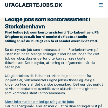
UFAGLAERTEJOBS.DK
Alle ufaglærte jobs
Kontorassistent
Storkøbenhavn
Ledige jobs som kontorassistent i
Storkøbenhavn
Find ledige job som kontorassistent i Storkøbenhavn. På
Ufaglaertejobs.dk har vi samlet de fleste aktuelle
stillinger, så du hurtigt kan få et samlet overblik ét sted.
Se de nyeste job som kontorassistent i Storkøbenhavn på
listen herunder. Mange stillinger bliver besat inden for kort
tid, og jobopslag er derfor ofte kun synlige i korte
tidsvinduer. Det betyder, at timing er afgørende, når du
søger job.
Ufaglaertejobs.dk indsamler løbende jobannoncer fra
jobportaler, virksomheders egne jobsektioner og øvrige
kilder på tværs af det danske jobmarked. Det gør det muligt
at vise et opdateret overblik over aktuelle jobmuligheder
som kontorassistent i Storkøbenhavn.
Mere information om ledige ufaglærte jobs
Har du spørgsmål, eller ønsker du at få dine stillinger vist på