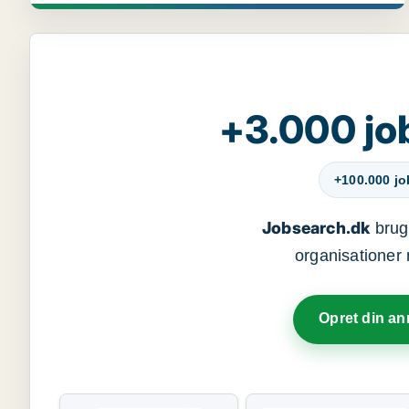
+3.000 jo
+100.000 j
Jobsearch.dk
bruge
organisationer 
Opret din a