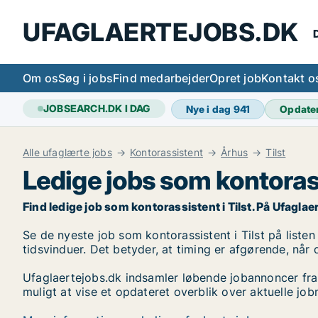
UFAGLAERTEJOBS.DK
D
Om os
Søg i jobs
Find medarbejder
Opret job
Kontakt o
JOBSEARCH.DK I DAG
Nye i dag
941
Opdate
Alle ufaglærte jobs
Kontorassistent
Århus
Tilst
Ledige jobs som kontorass
Find ledige job som kontorassistent i Tilst. På Ufaglaert
Se de nyeste job som kontorassistent i Tilst på listen
tidsvinduer. Det betyder, at timing er afgørende, når 
Ufaglaertejobs.dk indsamler løbende jobannoncer fra
muligt at vise et opdateret overblik over aktuelle job