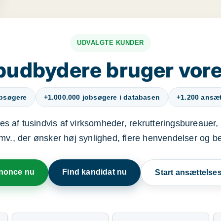
UDVALGTE KUNDER
budbydere bruger vore
obsøgere
+1.000.000 jobsøgere i databasen
+1.200 ansætt
s af tusindvis af virksomheder, rekrutteringsbureauer, 
mv., der ønsker høj synlighed, flere henvendelser og b
nnonce nu
Find kandidat nu
Start ansættels