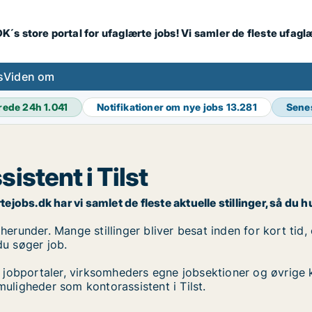
K´s store portal for ufaglærte jobs! Vi samler de fleste ufagl
s
Viden om
rede 24h
1.041
Notifikationer om nye jobs
13.281
Sene
istent i Tilst
ejobs.dk har vi samlet de fleste aktuelle stillinger, så du hu
 herunder. Mange stillinger bliver besat inden for kort tid,
du søger job.
 jobportaler, virksomheders egne jobsektioner og øvrige 
muligheder som kontorassistent i Tilst.