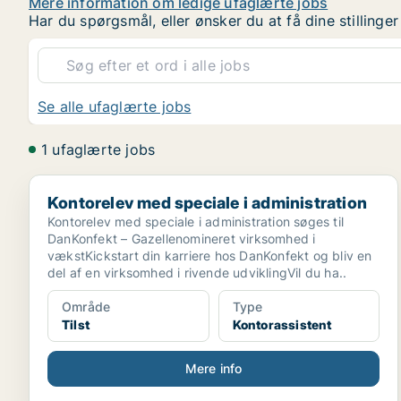
Mere information om ledige ufaglærte jobs
Har du spørgsmål, eller ønsker du at få dine stilling
Se alle ufaglærte jobs
1 ufaglærte jobs
Kontorelev med speciale i administration
Kontorelev med speciale i administration
Kontorelev med speciale i administration søges til
DanKonfekt – Gazellenomineret virksomhed i
vækstKickstart din karriere hos DanKonfekt og bliv en
del af en virksomhed i rivende udviklingVil du ha..
Område
Type
Tilst
Kontorassistent
Mere info