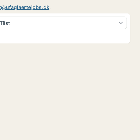
t@ufaglaertejobs.dk
.
Tilst