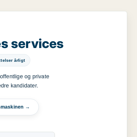
s services
elser årligt
offentlige og private
edre kandidater.
esmaskinen →