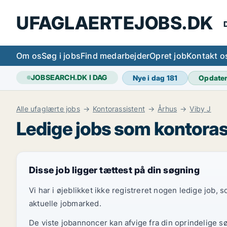
UFAGLAERTEJOBS.DK
D
Om os
Søg i jobs
Find medarbejder
Opret job
Kontakt o
JOBSEARCH.DK I DAG
Nye i dag
181
Opdate
Alle ufaglærte jobs
Kontorassistent
Århus
Viby J
Ledige jobs som kontorass
Disse job ligger tættest på din søgning
Vi har i øjeblikket ikke registreret nogen ledige job,
aktuelle jobmarked.
De viste jobannoncer kan afvige fra din oprindelige s