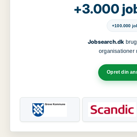
+3.000 jo
+100.000 j
Jobsearch.dk
bruge
organisationer 
Opret din a