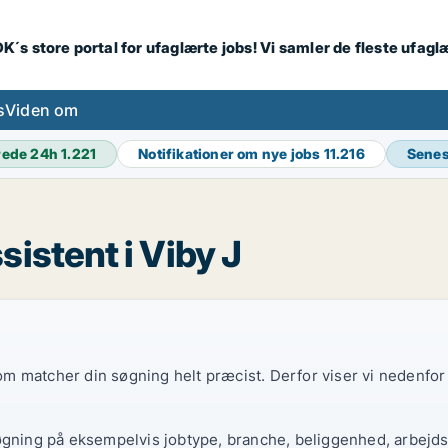
K´s store portal for ufaglærte jobs! Vi samler de fleste ufagl
s
Viden om
rede 24h
1.221
Notifikationer om nye jobs
11.216
Senes
istent i Viby J
 som matcher din søgning helt præcist. Derfor viser vi nedenfo
øgning på eksempelvis jobtype, branche, beliggenhed, arbejdst