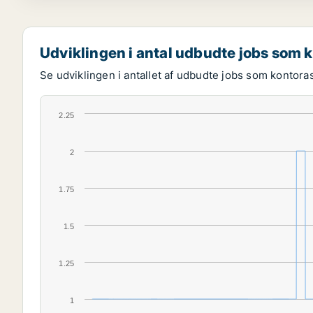
Udviklingen i antal udbudte jobs som 
Se udviklingen i antallet af udbudte jobs som kontoras
2.25
2
1.75
1.5
1.25
1