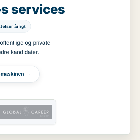
s services
elser årligt
offentlige og private
edre kandidater.
esmaskinen →