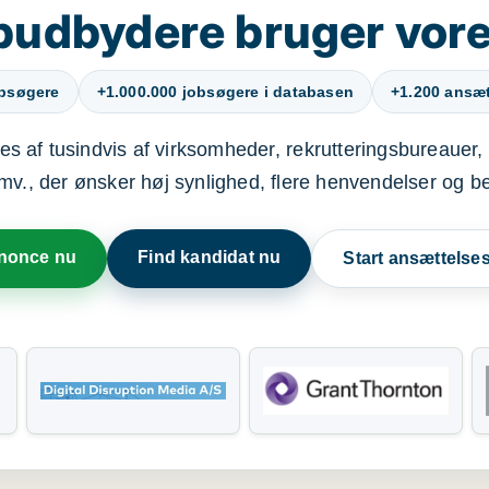
budbydere bruger vore
obsøgere
+1.000.000 jobsøgere i databasen
+1.200 ansætt
s af tusindvis af virksomheder, rekrutteringsbureauer, 
mv., der ønsker høj synlighed, flere henvendelser og b
nnonce nu
Find kandidat nu
Start ansættels