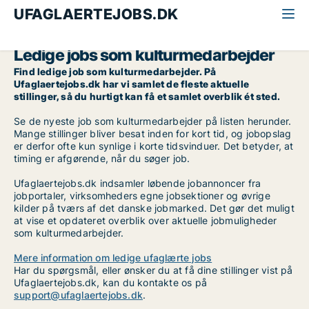
UFAGLAERTEJOBS.DK
Alle ufaglærte jobs
Kulturmedarbejder
Ledige jobs som kulturmedarbejder
Find ledige job som kulturmedarbejder. På
Ufaglaertejobs.dk har vi samlet de fleste aktuelle
stillinger, så du hurtigt kan få et samlet overblik ét sted.
Se de nyeste job som kulturmedarbejder på listen herunder.
Mange stillinger bliver besat inden for kort tid, og jobopslag
er derfor ofte kun synlige i korte tidsvinduer. Det betyder, at
timing er afgørende, når du søger job.
Ufaglaertejobs.dk indsamler løbende jobannoncer fra
jobportaler, virksomheders egne jobsektioner og øvrige
kilder på tværs af det danske jobmarked. Det gør det muligt
at vise et opdateret overblik over aktuelle jobmuligheder
som kulturmedarbejder.
Mere information om ledige ufaglærte jobs
Har du spørgsmål, eller ønsker du at få dine stillinger vist på
Ufaglaertejobs.dk, kan du kontakte os på
support@ufaglaertejobs.dk
.