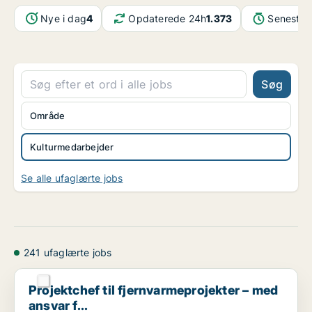
Nye i dag
4
Opdaterede 24h
1.373
Seneste 
Søg
Område
Kulturmedarbejder
Se alle ufaglærte jobs
241 ufaglærte jobs
Projektchef til fjernvarmeprojekter – med ansvar f...
Projektchef til fjernvarmeprojekter – med
ansvar f...