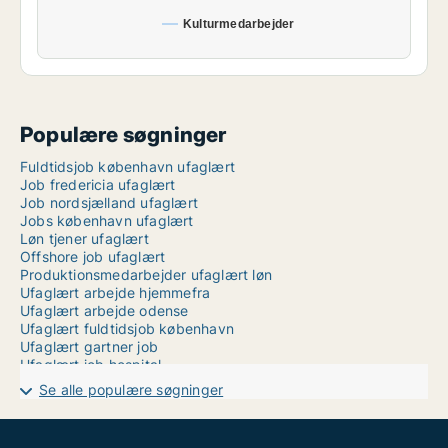
Kulturmedarbejder
Populære søgninger
Fuldtidsjob københavn ufaglært
Job fredericia ufaglært
Job nordsjælland ufaglært
Jobs københavn ufaglært
Løn tjener ufaglært
Offshore job ufaglært
Produktionsmedarbejder ufaglært løn
Ufaglært arbejde hjemmefra
Ufaglært arbejde odense
Ufaglært fuldtidsjob københavn
Ufaglært gartner job
Ufaglært job hospital
Ufaglært job langeland
Se alle populære søgninger
Ufaglært job lyngby
Ufaglært job på hospital
Ufaglært job aarhus