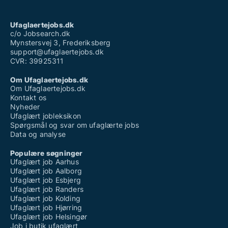
Ufaglært job aarhus fuldtid
Ufaglært skovarbejder
Ufaglært skraldemand løn
Ufaglaertejobs.dk
Ufaglærte jobs københavn
c/o Jobsearch.dk
Mynstersvej 3, Frederiksberg
support@ufaglaertejobs.dk
CVR: 39925311
Om Ufaglaertejobs.dk
Om Ufaglaertejobs.dk
Kontakt os
Nyheder
Ufaglært jobleksikon
Spørgsmål og svar om ufaglærte jobs
Data og analyse
Populære søgninger
Ufaglært job Aarhus
Ufaglært job Aalborg
Ufaglært job Esbjerg
Ufaglært job Randers
Ufaglært job Kolding
Ufaglært job Hjørring
Ufaglært job Helsingør
Job i butik ufaglært