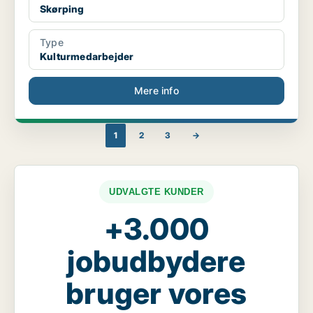
Skørping
Type
Kulturmedarbejder
Mere info
1
2
3
→
UDVALGTE KUNDER
+3.000
jobudbydere
bruger vores