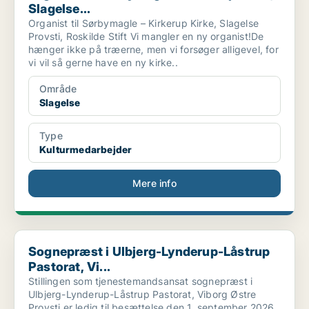
Slagelse...
Organist til Sørbymagle – Kirkerup Kirke, Slagelse
Provsti, Roskilde Stift Vi mangler en ny organist!De
hænger ikke på træerne, men vi forsøger alligevel, for
vi vil så gerne have en ny kirke..
Område
Slagelse
Type
Kulturmedarbejder
Mere info
Sognepræst i Ulbjerg-Lynderup-Låstrup Pastorat, Vi...
Sognepræst i Ulbjerg-Lynderup-Låstrup
Pastorat, Vi...
Stillingen som tjenestemandsansat sognepræst i
Ulbjerg-Lynderup-Låstrup Pastorat, Viborg Østre
Provsti er ledig til besættelse den 1. september 2026