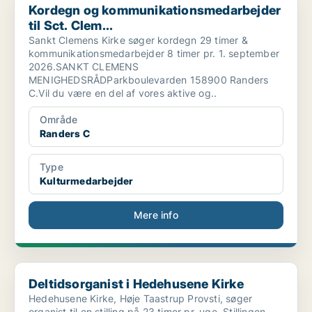
Kordegn og kommunikationsmedarbejder
til Sct. Clem...
Sankt Clemens Kirke søger kordegn 29 timer &
kommunikationsmedarbejder 8 timer pr. 1. september
2026.SANKT CLEMENS
MENIGHEDSRÅDParkboulevarden 158900 Randers
C.Vil du være en del af vores aktive og..
Område
Randers C
Type
Kulturmedarbejder
Mere info
Deltidsorganist i Hedehusene Kirke
Deltidsorganist i Hedehusene Kirke
Hedehusene Kirke, Høje Taastrup Provsti, søger
organist til en stilling på 23 timer pr. uge. Stillingen