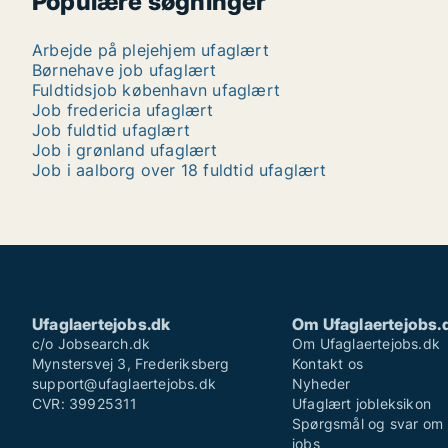
Populære søgninger
Arbejde på plejehjem ufaglært
Børnehave job ufaglært
Fuldtidsjob københavn ufaglært
Job fredericia ufaglært
Job fuldtid ufaglært
Job i grønland ufaglært
Job i aalborg over 18 fuldtid ufaglært
Ufaglaertejobs.dk
Om Ufaglaertejobs.
c/o Jobsearch.dk
Om Ufaglaertejobs.dk
Mynstersvej 3, Frederiksberg
Kontakt os
support@ufaglaertejobs.dk
Nyheder
CVR: 39925311
Ufaglært jobleksikon
Spørgsmål og svar om 
jobs