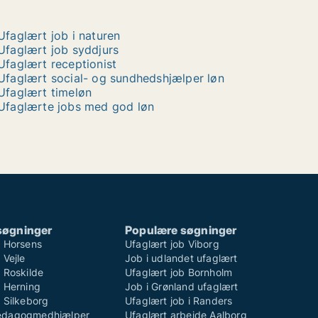
Ufaglært job i naturen
Ufaglært job syddjurs
Ufaglært receptionist
Ufaglært social- og sundhedshjælper løn
Ufaglært timeløn
Ufaglærte jobs med god løn
søgninger
Populære søgninger
b Horsens
Ufaglært job Viborg
 Vejle
Job i udlandet ufaglært
 Roskilde
Ufaglært job Bornholm
b Herning
Job i Grønland ufaglært
 Silkeborg
Ufaglært job i Randers
ædagogmedhjælper
Ufaglært arbejde Aalborg