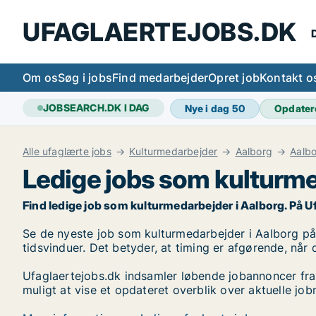
UFAGLAERTEJOBS.DK
D
Om os
Søg i jobs
Find medarbejder
Opret job
Kontakt o
JOBSEARCH.DK I DAG
Nye i dag
50
Opdater
Alle ufaglærte jobs
Kulturmedarbejder
Aalborg
Aalb
Ledige jobs som kulturme
Find ledige job som kulturmedarbejder i Aalborg. På Ufag
Se de nyeste job som kulturmedarbejder i Aalborg på li
tidsvinduer. Det betyder, at timing er afgørende, når 
Ufaglaertejobs.dk indsamler løbende jobannoncer fra
muligt at vise et opdateret overblik over aktuelle j