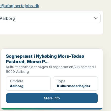
t@ufaglaertejobs.dk
.
Aalborg
Sognepræst i Nykøbing Mors-Tødsø Pastorat, Morsø P...
Sognepræst i Nykøbing Mors-Tødsø
Pastorat, Morsø P...
Kulturmedarbejder søges til organisation/virksomhed i
9000 Aalborg
Område
Type
Aalborg
Kulturmedarbejder
Mere info