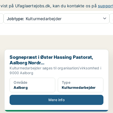
er vist på Ufaglaertejobs.dk, kan du kontakte os på
suppor
Jobtype:
Kulturmedarbejder
Sognepræst i Øster Hassing Pastorat, Aalborg Nordr...
Sognepræst i Øster Hassing Pastorat,
Aalborg Nordr...
Kulturmedarbejder søges til organisation/virksomhed i
9000 Aalborg
Område
Type
Aalborg
Kulturmedarbejder
Mere info