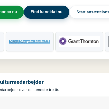
nnonce nu
Find kandidat nu
Start ansættels
kulturmedarbejder
edarbejder over de seneste tre år.