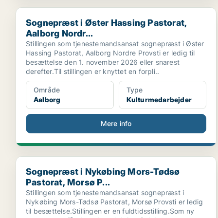
Sognepræst i Øster Hassing Pastorat, Aalborg Nordr..
Sognepræst i Øster Hassing Pastorat,
Aalborg Nordr...
Stillingen som tjenestemandsansat sognepræst i Øster
Hassing Pastorat, Aalborg Nordre Provsti er ledig til
besættelse den 1. november 2026 eller snarest
derefter.Til stillingen er knyttet en forpli..
Område
Type
Aalborg
Kulturmedarbejder
Mere info
Sognepræst i Nykøbing Mors-Tødsø Pastorat, Morsø P
Sognepræst i Nykøbing Mors-Tødsø
Pastorat, Morsø P...
Stillingen som tjenestemandsansat sognepræst i
Nykøbing Mors-Tødsø Pastorat, Morsø Provsti er ledig
til besættelse.Stillingen er en fuldtidsstilling.Som ny