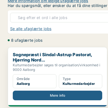
Mere information om ledige ufaglærte jobs
Har du spørgsmål, eller ønsker du at få dine stilling
Se alle ufaglærte jobs
8 ufaglærte jobs
Sognepræst i Sindal-Astrup Pastorat, Hjørring Nord...
Sognepræst i Sindal-Astrup Pastorat,
Hjørring Nord...
Kulturmedarbejder søges til organisation/virksomhed i
9000 Aalborg
Område
Type
Aalborg
Kulturmedarbejder
Mere info