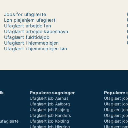
Jobs for ufaglærte
Løn plejehjem ufaglært
Ufaglært arbejde fyn
Ufaglært arbejde københavn
Ufaglært fuldtidsjob
Ufaglært i hjemmeplejen
Ufaglært i hjemmeplejen løn
dk
Populære søgninger
Populære 
Ufaglært job Aarhus
Ufaglært jo
Ufaglært job Aalborg
Ufaglært job
Ufaglært job Esbjerg
Ufaglært job
Ufaglært job Randers
Ufaglært jo
ufaglærte
Ufaglært job Kolding
Ufaglært job
Ufaglært job Hjørring
Ufaglært p