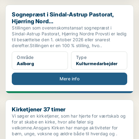
.
Sognepræst i Sindal-Astrup Pastorat, Hjørring Nord...
Sognepræst i Sindal-Astrup Pastorat,
Hjørring Nord...
Stillingen som overenskomstansat sognepræst i
Sindal-Astrup Pastorat, Hjørring Nordre Provsti er ledig
til besættelse den 1. oktober 2026 eller snarest
derefter.Stillingen er en 100 % stilling, hvo..
Område
Type
Aalborg
Kulturmedarbejder
Mere info
...
Kirketjener 37 timer
Kirketjener 37 timer
Vi søger en kirketjener, som har hjerte for værtskab og
for at skabe en kirke, hvor alle føler sig
velkomne.Ansgars Kirken har mange aktiviteter for
børn, unge, voksne og ældre både til hverdag og .