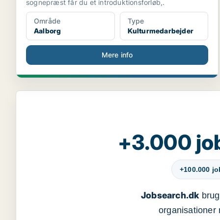
sognepræst får du et introduktionsforløb,.
Område
Type
Aalborg
Kulturmedarbejder
Mere info
+3.000 jo
+100.000 j
Jobsearch.dk
bruge
organisationer 