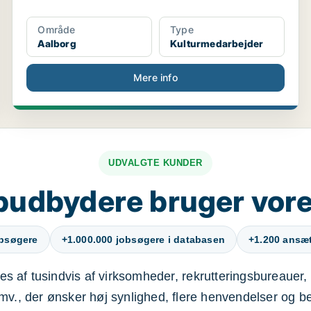
Område
Type
Aalborg
Kulturmedarbejder
Mere info
UDVALGTE KUNDER
budbydere bruger vore
obsøgere
+1.000.000 jobsøgere i databasen
+1.200 ansætt
s af tusindvis af virksomheder, rekrutteringsbureauer, 
mv., der ønsker høj synlighed, flere henvendelser og b