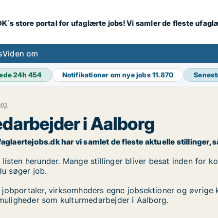
K´s store portal for ufaglærte jobs! Vi samler de fleste ufagl
s
Viden om
ede 24h
454
Notifikationer om nye jobs
11.870
Senest
org
darbejder i Aalborg
laertejobs.dk har vi samlet de fleste aktuelle stillinger, så
sten herunder. Mange stillinger bliver besat inden for kor
du søger job.
 jobportaler, virksomheders egne jobsektioner og øvrige 
obmuligheder som kulturmedarbejder i Aalborg.